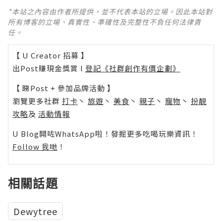
*本站之內容由作者所提供，並不代表本站的立場。因此本站對
所有博客的立場、真實性、準確性及完整性不負任何法律責
任。
【 U Creator 招募 】
出Post賺現金獎賞 l
登記《社群創作有價企劃》
【 睇Post + 參加品牌活動 】
瀏覽更多社群
打卡
丶
旅遊
丶
美食
丶
親子
丶
寵物
丶
扮靚
攻略
及
活動情報
U Blog開咗WhatsApp啦！發掘更多吃喝玩樂資訊！
Follow 我哋
！
相關話題
Dewytree