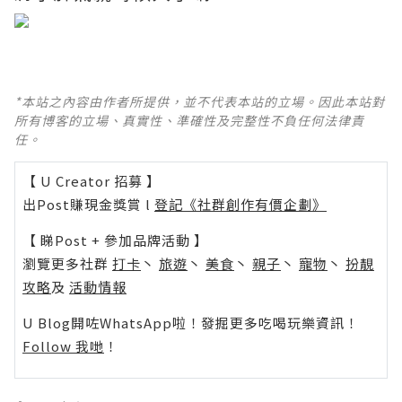
*本站之內容由作者所提供，並不代表本站的立場。因此本站對
所有博客的立場、真實性、準確性及完整性不負任何法律責
任。
【 U Creator 招募 】
出Post賺現金獎賞 l
登記《社群創作有價企劃》
【 睇Post + 參加品牌活動 】
瀏覽更多社群
打卡
丶
旅遊
丶
美食
丶
親子
丶
寵物
丶
扮靚
攻略
及
活動情報
U Blog開咗WhatsApp啦！發掘更多吃喝玩樂資訊！
Follow 我哋
！