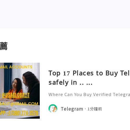
薦
Top 17 Places to Buy T
safely in .. ...
Where Can You Buy Verified Telegr
6? Telegram has rapidly evolved f
p to a multifaceted platform for 
Telegram
1分鐘前
and community 👍👍👍👍👍👍👍👍👍