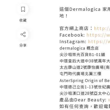
這個Dermalogic
地！
收藏
官方網上商店：
http:
Facebook:
https://
Instagram:
https:/
分享
dermalogica 概念店
尖沙咀崇光百貨B1-01舖
中環皇后大道中38號萬年大
太古康山道2號康怡廣場(南)AEO
屯門時代廣場北翼三樓
AsterSpring Origin of B
中環德己立街1-13號世紀廣
尖沙咀漢口道28號亞太中心9
產品由Dear Beauty:
如有任何查詢，歡迎電