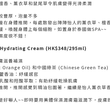
n B5、檀香、薰衣草和鼠尾草令肌膚變得光滑柔潤
較豐厚，泡量不多
慢在身體推開，每處散發出陣陣怡人的薰衣草、檀
緩，喚醒身體上每個細胞，如置身於泰國做SPA~~
濕度很不錯！
drating Cream (HK$348/295ml)
膚滋養補濕
c Orange Oil) 和中國綠茶 (Chinese Green
廣藿香油：紓緩感官
然乳酸和羥酸萃取：有助紓緩乾燥肌膚
推開，推開感覺到精油包圍著，繼續是怡人薰衣草
是好嚇人~~即時要用美體保濕潤膚霜滋潤下，皮膚