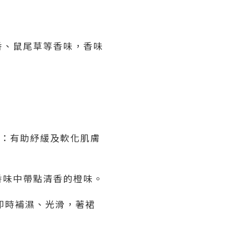
香、鼠尾草等香味，香味
 Tea) ：有助紓緩及軟化肌膚
香味中帶點清香的橙味。
即時補濕、光滑，著裙