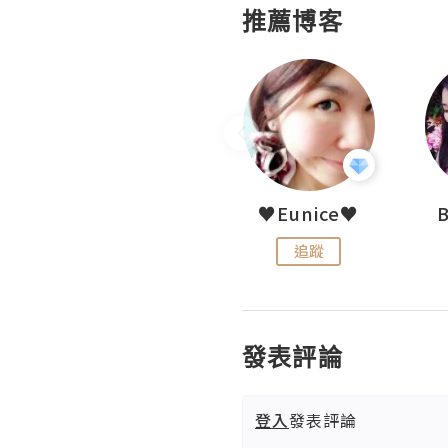
推薦博客
LoveCath 夏沫
♥Eunice♥
追蹤
追蹤
發表評論
登入
發表評論