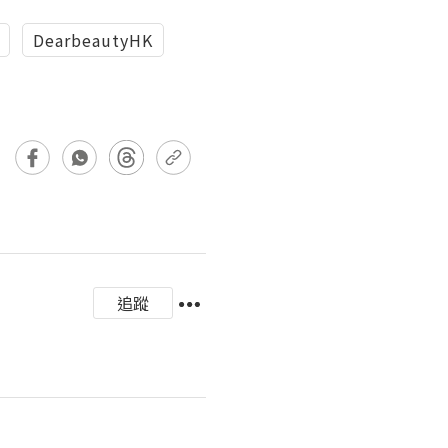
DearbeautyHK
追蹤