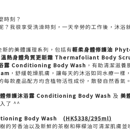
麼時刻？
呢？我很享受洗澡時刻，一天辛勞的工作後，沐浴
研發了全新的美體護理系列，包括有
輕柔身體修護油 Phyto 
；
溫熱身體角質更新霜 Thermafoliant Body Scr
 Conditioning Body Wash
，有助清潔滋養
eam
，舒緩乾燥肌膚，讓每天的沐浴如同水療一樣
的每款產品配方均含植物活性成份，散發自然香氣
體修護沐浴露 Conditioning Body Wash
及
美
入了 ^^
ioning Body Wash
(HK$338/295ml)
桉樹的芳香油以及新鮮的茶樹和檸檬油可清潔肌膚並