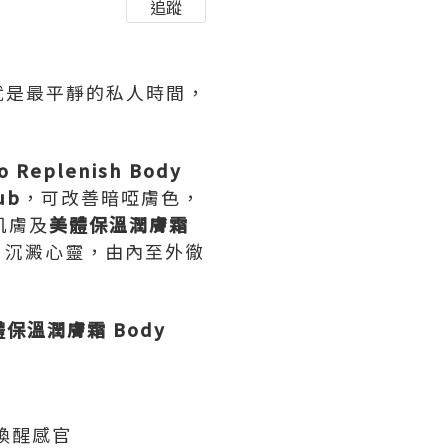
追蹤
就是最平靜的私人時間，
Replenish Body
ub
，可改善暗啞膚色，
肌膚及
美體保溫潤膚霜
，沉澱心靈，由內至外徹
。
體保溫潤膚霜 Body
喚醒感官