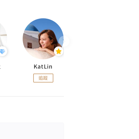
杜
KatLin
Missmiki 米奇小姐
追蹤
追蹤