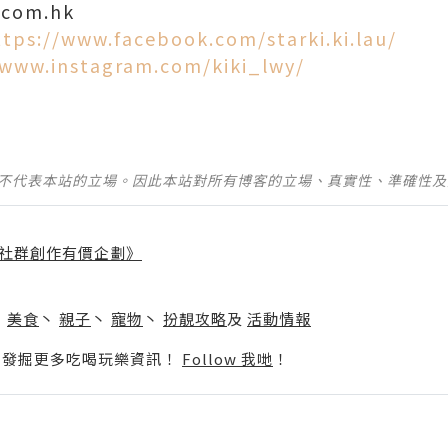
.com.hk
ttps://www.facebook.com/starki.ki.lau/
/www.instagram.com/kiki_lwy/
並不代表本站的立場。因此本站對所有博客的立場、真實性、準確性
社群創作有價企劃》
】
丶
美食
丶
親子
丶
寵物
丶
扮靚攻略
及
活動情報
p啦！發掘更多吃喝玩樂資訊！
Follow 我哋
！