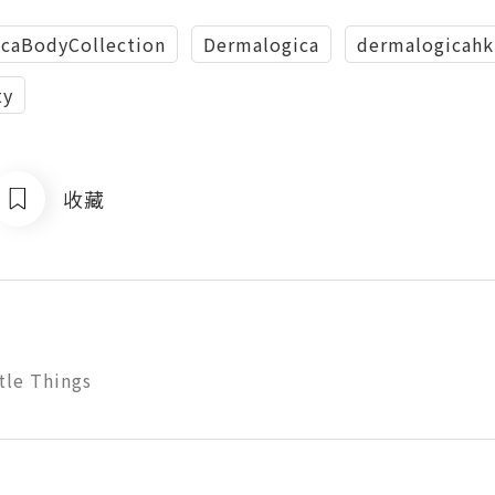
caBodyCollection
Dermalogica
dermalogicahk
ty
收藏
ttle Things