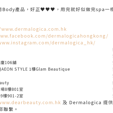
a 家用Body產品，好正♥♥♥，用完就好似做完sp
//www.dermalogica.com.hk
www.facebook.com/dermalogicahongkong/
/www.instagram.com/dermalogica_hk/
廈106舖
N STYLE 1樓Glam Beautique
eauty
場8樓801室
樓901-2室
www.dearbeauty.com.hk
及 Dermalogica
郵聯繫。