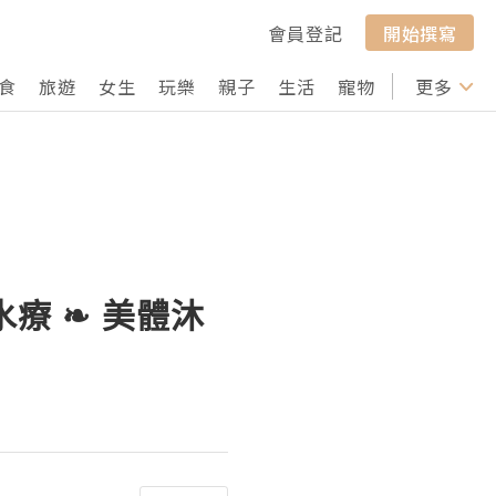
會員登記
開始撰寫
食
旅遊
女生
玩樂
親子
生活
寵物
行山
更多
打卡
同水療 ❧ 美體沐