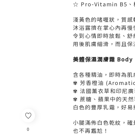
☆ Pro-Vitami
淺黃色的啫喱狀，質感
沐浴露擠在掌心內再慢
令到心情即時放鬆、舒
用後肌膚細滑，而且保
美體保濕潤膚霜 Body Hy
含各種精油，即時為肌
✾ 芳香橙油 (Aromati
✾ 法國薰衣草和印尼
✾ 蔗糖、蘋果中的天
白色的豐厚乳霜，好易
小腿滿佈白色乾紋，確
0
也不再尷尬！