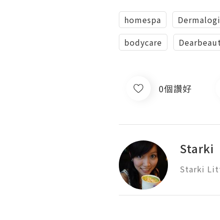
homespa
Dermalogi
bodycare
‎Dearbeau
0個讚好
Starki
Starki Li