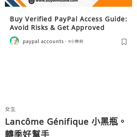
Buy Verified PayPal Access Guide:
Avoid Risks & Get Approved
paypal accounts
9小時前
女生
Lancôme Génifique 小黑瓶。
轉季好幫手