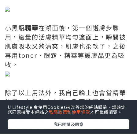
小黑瓶
精華
在潔面後，第一個護膚步驟
用，適量的活膚精華均勻塗面上，瞬間被
肌膚吸收又夠清爽，肌膚也柔軟了，之後
再用toner、眼霜、精華等護膚品更為吸
收。
除了以上用法外，我自己晚上也會當精華
使用，在化妝水之後，取兩管用量擦於全
U Lifestyle 會使用Cookies來改善您的網站體驗，請確定
臉上，由下往上，從下巴到額頭，由內而
您同意接受本網站之
私隱政策和使用條款
才可繼續瀏覽。
外按摩，最後再按壓脖子，肌膚會感受到
我已閱讀及同意
保濕、彈嫩。 或者化妝時將小黑瓶與底妝