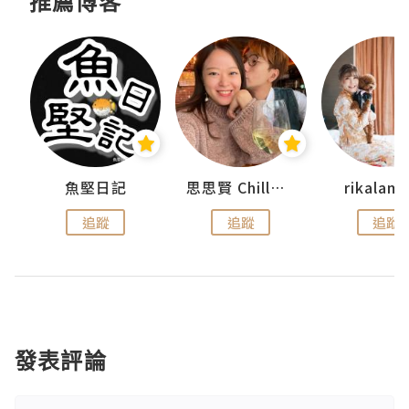
推薦博客
urnal
魚堅日記
思思賢 ChillMyBabe
rikala
追蹤
追蹤
追蹤
發表評論