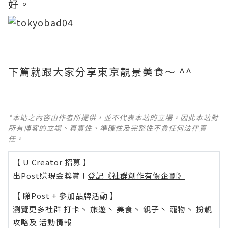
好。
下篇就跟大家分享東京靚景美食～ ^^
*本站之內容由作者所提供，並不代表本站的立場。因此本站對
所有博客的立場、真實性、準確性及完整性不負任何法律責
任。
【 U Creator 招募 】
出Post賺現金獎賞 l
登記《社群創作有價企劃》
【 睇Post + 參加品牌活動 】
瀏覽更多社群
打卡
丶
旅遊
丶
美食
丶
親子
丶
寵物
丶
扮靚
攻略
及
活動情報