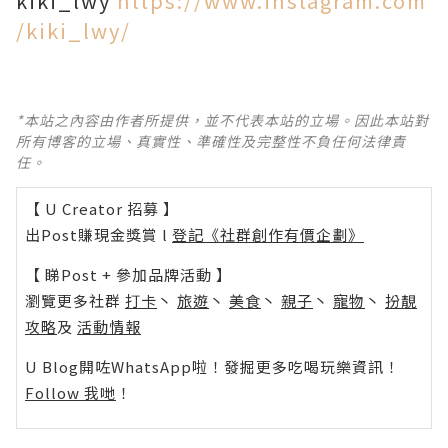
kiki_lwy
https://www.instagram.com
/kiki_lwy/
*本站之內容由作者所提供，並不代表本站的立場。因此本站對
所有博客的立場、真實性、準確性及完整性不負任何法律責
任。
【 U Creator 招募 】
出Post賺現金獎賞 l
登記《社群創作有價企劃》
【 睇Post + 參加品牌活動 】
瀏覽更多社群
打卡
丶
旅遊
丶
美食
丶
親子
丶
寵物
丶
扮靚
攻略
及
活動情報
U Blog開咗WhatsApp啦！發掘更多吃喝玩樂資訊！
Follow 我哋
！