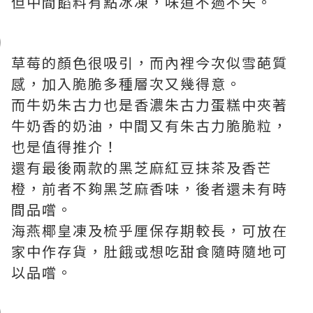
但中間餡料有點冰凍，味道不過不失。
草莓的顏色很吸引，而內裡今次似雪葩質
感，加入脆脆多種層次又幾得意。
而牛奶朱古力也是香濃朱古力蛋糕中夾著
牛奶香的奶油，中間又有朱古力脆脆粒，
也是值得推介！
還有最後兩款的黑芝麻紅豆抹茶及香芒
橙，前者不夠黑芝麻香味，後者還未有時
間品嚐。
海燕椰皇凍及梳乎厘保存期較長，可放在
家中作存貨，肚餓或想吃甜食隨時隨地可
以品嚐。