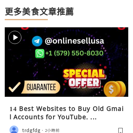
更多美食文章推薦
14 Best Websites to Buy Old Gmai
l Accounts for YouTube. ...
trdgfdg
2小時前