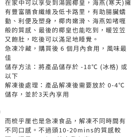
在家中可以享受到湯圓椰皇，海燕(寒天)擁
有豐富膳食纖維及低卡路里，有助腸臟蠕
動、利便及塑身，椰肉嫩滑、海燕如啫喱
般的質感、最後的椰皇也能吃到，暖笠笠
又飽肚，吃後可以滿足地睡覺。
急凍冷藏，購買後 6 個月內食用，風味最
佳
儲存方法：將產品儲存於 -18℃ (冰格) 或
以下
解凍後處理：產品解凍後需要放於 0-4℃
儲存，並於3天內享用
而梳乎厘也是急凍食品，解凍不同時間有
不同口感。不過頭10-20mins的質感較