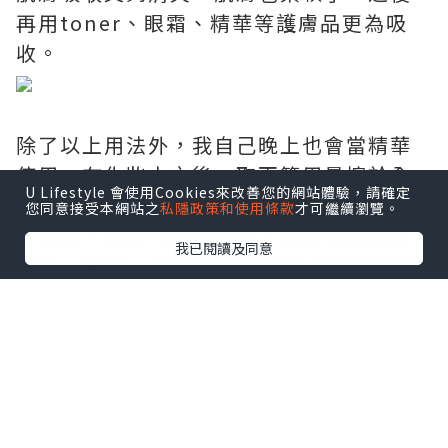
再用toner、眼霜、精華等護膚品更為吸
收。
除了以上用法外，我自己晚上也會當精華
使用，在化妝水之後，取兩管用量擦於全
U Lifestyle 會使用Cookies來改善您的網站體驗，請確定
臉上，由下往上，從下巴到額頭，由內而
您同意接受本網站之
私隱政策和使用條款
才可繼續瀏覽。
外按摩，最後再按壓脖子，肌膚會感受到
我已閱讀及同意
保濕、彈嫩。 或者化妝時將小黑瓶與底妝
1:1比例混合，令到妝容更貼服亮澤。
7天使用後肉眼看得到肌膚飽滿透亮，潤澤
肌膚同時可減淡到細紋，毛孔又收細。
Lancôme Advanced Génifique 小黑瓶