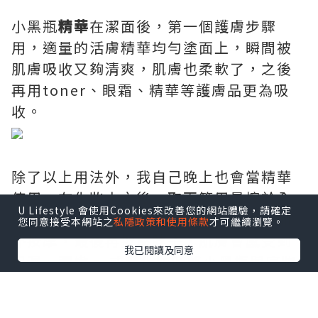
小黑瓶
精華
在潔面後，第一個護膚步驟
用，適量的活膚精華均勻塗面上，瞬間被
肌膚吸收又夠清爽，肌膚也柔軟了，之後
再用toner、眼霜、精華等護膚品更為吸
收。
除了以上用法外，我自己晚上也會當精華
使用，在化妝水之後，取兩管用量擦於全
U Lifestyle 會使用Cookies來改善您的網站體驗，請確定
臉上，由下往上，從下巴到額頭，由內而
您同意接受本網站之
私隱政策和使用條款
才可繼續瀏覽。
外按摩，最後再按壓脖子，肌膚會感受到
我已閱讀及同意
保濕、彈嫩。 或者化妝時將小黑瓶與底妝
1:1比例混合，令到妝容更貼服亮澤。
7天使用後肉眼看得到肌膚飽滿透亮，潤澤