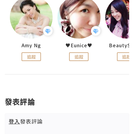
h 夏沫
Amy Ng
♥Eunice♥
追蹤
追蹤
追蹤
發表評論
登入
發表評論