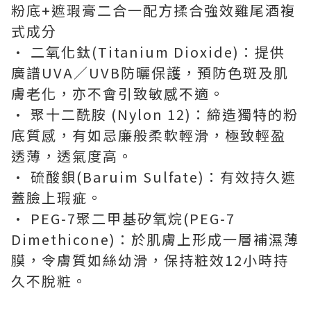
粉底+遮瑕膏二合一配方揉合強效雞尾酒複
式成分
• 二氧化鈦(Titanium Dioxide)：提供
廣譜UVA／UVB防曬保護，預防色斑及肌
膚老化，亦不會引致敏感不適。
• 聚十二酰胺 (Nylon 12)：締造獨特的粉
底質感，有如忌廉般柔軟輕滑，極致輕盈
透薄，透氣度高。
• 硫酸鋇(Baruim Sulfate)：有效持久遮
蓋臉上瑕疵。
• PEG-7聚二甲基矽氧烷(PEG-7
Dimethicone)：於肌膚上形成一層補濕薄
膜，令膚質如絲幼滑，保持粧效12小時持
久不脫粧。