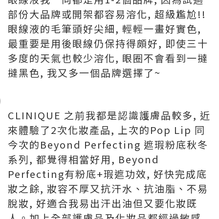
部份大品牌或開架都容易溶化, 超級尷尬!!
眼線液的毛筆頭好尖細, 輕輕一畫好實色,
最重要是用後眼線仍保持得頗好, 即使三十
多度的天氣也較少溶化, 眼圈不會看到一撻
撻黑色, 我又多一個品牌選擇了~
CLINIQUE 之前我都是認識護膚品較多, 近
來體驗了2次化妝產品, 上次的Pop Lip 同
今次的Beyond Perfecting 遮瑕粉底秋冬
系列, 都覺得相當好用, Beyond
Perfecting有粉底+瑕遮功效, 好快完成底
妝之餘, 妝容不厚又抗汗水、抗油脂、不易
脫妝, 好適合我易出汗出油但又要化妝既
人。加上全部護膚品及化妝品都經過敏感