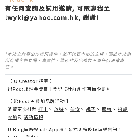
有任何查詢及試用邀請, 可電郵我至
lwyki@yahoo.com.hk, 謝謝!
*本站之內容由作者所提供，並不代表本站的立場。因此本站對
所有博客的立場、真實性、準確性及完整性不負任何法律責
任。
【 U Creator 招募 】
出Post賺現金獎賞 l
登記《社群創作有價企劃》
【 睇Post + 參加品牌活動 】
瀏覽更多社群
打卡
丶
旅遊
丶
美食
丶
親子
丶
寵物
丶
扮靚
攻略
及
活動情報
U Blog開咗WhatsApp啦！發掘更多吃喝玩樂資訊！