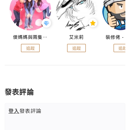
點滴
儍媽媽與兩隻小魔怪之家
艾米莉
追蹤
追蹤
追蹤
發表評論
登入
發表評論