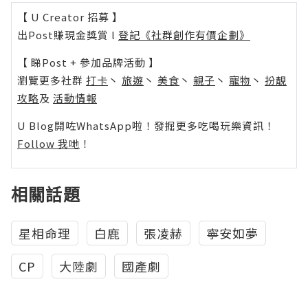
【 U Creator 招募 】
出Post賺現金獎賞 l
登記《社群創作有價企劃》
【 睇Post + 參加品牌活動 】
瀏覽更多社群
打卡
丶
旅遊
丶
美食
丶
親子
丶
寵物
丶
扮靚
攻略
及
活動情報
U Blog開咗WhatsApp啦！發掘更多吃喝玩樂資訊！
Follow 我哋
！
相關話題
星相命理
白鹿
張凌赫
寧安如夢
CP
大陸劇
國產劇