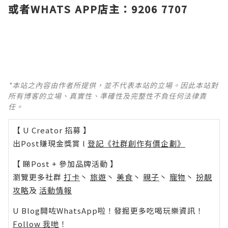
或者WHATS APP店主：9206 7707
*本站之內容由作者所提供，並不代表本站的立場。因此本站對
所有博客的立場、真實性、準確性及完整性不負任何法律責
任。
【 U Creator 招募 】
出Post賺現金獎賞 l
登記《社群創作有價企劃》
【 睇Post + 參加品牌活動 】
瀏覽更多社群
打卡
丶
旅遊
丶
美食
丶
親子
丶
寵物
丶
扮靚
攻略
及
活動情報
U Blog開咗WhatsApp啦！發掘更多吃喝玩樂資訊！
Follow 我哋
！