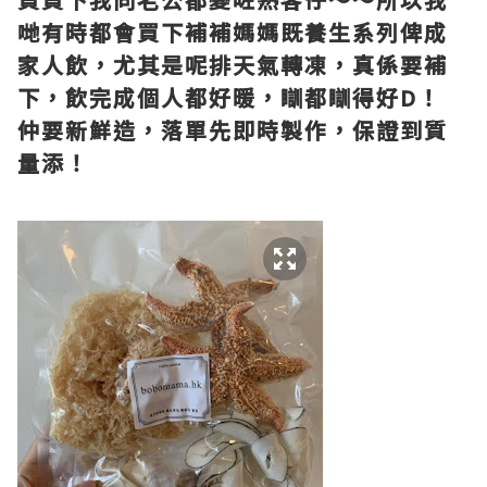
哋有時都會買下補補媽媽既養生系列俾成
家人飲，尤其是呢排天氣轉凍，真係要補
下，飲完成個人都好暖，瞓都瞓得好D！
仲要新鮮造，落單先即時製作，保證到質
量添！