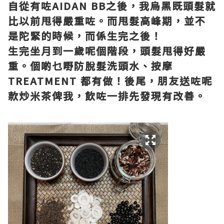
自從有咗AIDAN BB之後，我烏黑既頭髮就
比以前甩得嚴重咗。而甩髮高峰期，並不
是陀緊的時候，而係生完之後！
生完坐月到一歲呢個階段，頭髮甩得好嚴
重。個啲乜嘢防脫髮洗頭水、按摩
TREATMENT 都有做！後尾，朋友送咗呢
款炒米茶俾我，飲咗一排先發現有改善。