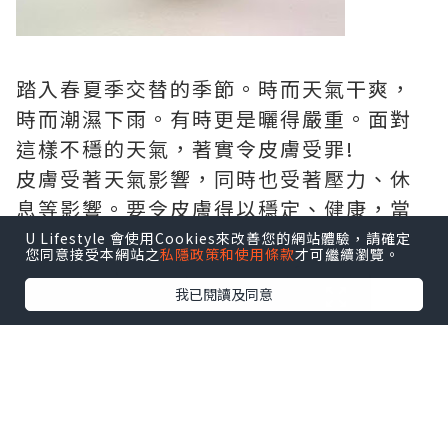
踏入春夏季交替的季節。時而天氣干爽，
時而潮濕下雨。有時更是曬得嚴重。面對
這樣不穩的天氣，著實令皮膚受罪!
皮膚受著天氣影響，同時也受著壓力、休
息等影響。要令皮膚得以穩定、健康，當
真要嚴選護膚品。
U Lifestyle 會使用Cookies來改善您的網站體驗，請確定
您同意接受本網站之
私隱政策和使用條款
才可繼續瀏覽。
我已閱讀及同意