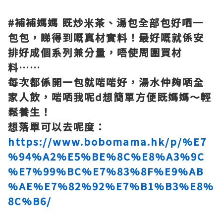
#補補媽媽 既炒米茶、湯包全部包好哂一
包包，睇得到嘅真材實料！最好嘅就係安
排好成個系列兼分量，唔使周圍買材
料……
每次都係開一包就啱啱好，湯水仲夠哂全
家人飲，啱哂我呢d想簡單方便既媽媽～輕
鬆養生！
想落單可以去呢度：
https://www.bobomama.hk/p/%E7
%94%A2%E5%BE%8C%E8%A3%9C
%E7%99%BC%E7%83%8F%E9%AB
%AE%E7%82%92%E7%B1%B3%E8%
8C%B6/