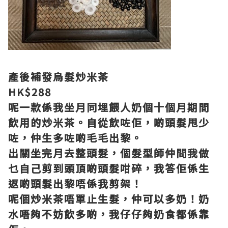
產後補發烏髮炒米茶
HK$288
呢一款係我坐月同埋餵人奶個十個月期間
飲用的炒米茶。自從飲咗佢，啲頭髮甩少
咗，仲生多咗啲毛毛出黎。
出關坐完月去整頭髮，個髮型師仲問我做
乜自己剪到頭頂啲頭髮咁碎，我答佢係生
返啲頭髮出黎唔係我剪架！
呢個炒米茶唔單止生髮，仲可以多奶！奶
水唔夠不妨飲多啲，我仔仔夠奶食都係靠