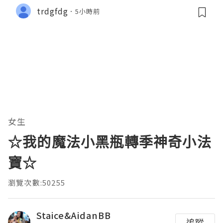
trdgfdg
5小時前
女生
☆我的魔法小黑瓶轉季神奇小法
寶☆
瀏覽次數:50255
Staice&AidanBB
追蹤