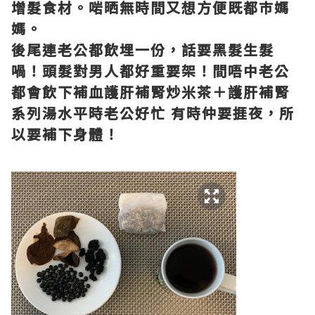
增髮食材。啱晒無時間又想方便既都巿媽
媽。
後尾連老公都飲埋一份，話要黑髮生髮
喎！頭髮對男人都好重要架！間唔中老公
都會飲下補血護肝補腎炒米茶＋護肝補腎
系列湯水平時老公好忙 有時仲要捱夜，所
以要補下身體！