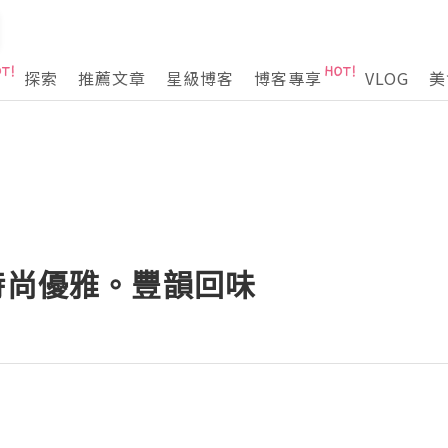
探索
推薦文章
星級博客
博客專享
VLOG
美
航] 時尚優雅。豐韻回味
B