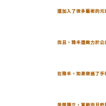
還加入了很多藝術的元
而且，雅
丰
還緻力於公
在雅
丰
，如果做過了手
房間獨立，寬敞而且舒