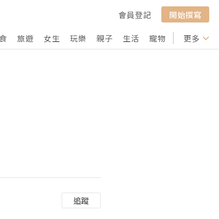
會員登記
開始撰寫
食
旅遊
女生
玩樂
親子
生活
寵物
行山
更多
打卡
追蹤