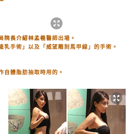
尚院長介紹林孟
羲醫師出場。
隆乳手術」以及「威望雕刻馬甲線」的手術。
作自體脂肪抽取時用的。