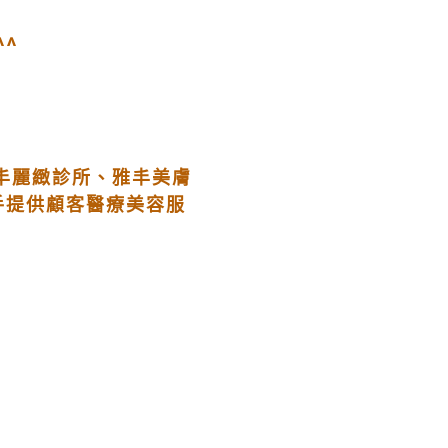
^^
雅丰麗緻診所、雅丰美膚
手提供顧客醫療美容服