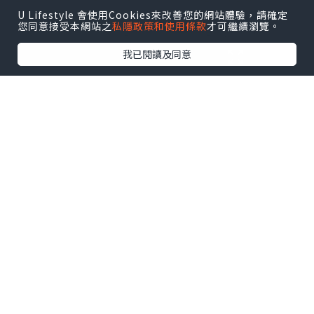
真要嚴選護膚品。
U Lifestyle 會使用Cookies來改善您的網站體驗，請確定
您同意接受本網站之
私隱政策和使用條款
才可繼續瀏覽。
我已閱讀及同意