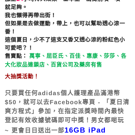
就足夠。
我也懶得再帶出街！
但如果是去做運動，帶上，也可以幫助透心涼一
番！
這個夏日，少不了這支又香又透心涼的粉紅色小
可愛吧？！
售賣點：
萬寧、屈臣氏、百佳、惠康、莎莎、各
大化妝品連鎖店、百貨公司及藥房有售
大抽獎活動！
只要買任何adidas個人護理產品滿港幣
$50，就可以去Facebook專頁 - 「夏日清
爽方程式」參加，在指定派獎時間內最快
登記有效收據號碼即可中獎！男女都啱玩
16GB iPad
~ 更會日日送出一部