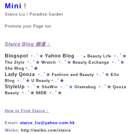
Mini
！
Staice Liu / Paradise Garden
Promote your Page too
Staice Blog 頻道：
Blogspot
Yahoo Blog
。. ﾟ★
Beauty Life
。. ﾟ★
。. ﾟ★
The Ztyle
。. ﾟ★
Wretch
。. ﾟ★
Beauty Exchange
。. ﾟ★
She Blog
。. ﾟ★
Lady Qooza
。. ﾟ★
Fashion and Beauty
。. ﾟ★
Elle
Blog
。. ﾟ★
U Beauty
。. ﾟ★
StyleUp
。. ﾟ★
SheWin
。. ﾟ★
Glamabog
。. ﾟ★
Qooza
Beauty
。. ﾟ★
88DB
。. ﾟ★
How to Find Staice：
Email:
staice_liu@yahoo.com.hk
Weibo:
http://weibo.com/staice