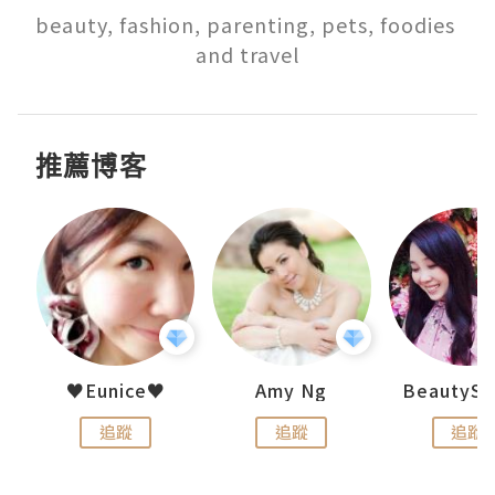
beauty, fashion, parenting, pets, foodies 
and travel
推薦博客
h 夏沫
♥Eunice♥
Amy Ng
追蹤
追蹤
追蹤