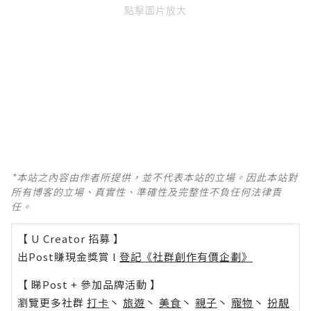
點擊圖片放大
*本站之內容由作者所提供，並不代表本站的立場。因此本站對
所有博客的立場、真實性、準確性及完整性不負任何法律責
任。
【 U Creator 招募 】
出Post賺現金獎賞 l
登記《社群創作有價企劃》
【 睇Post + 參加品牌活動 】
瀏覽更多社群
打卡
丶
旅遊
丶
美食
丶
親子
丶
寵物
丶
扮靚