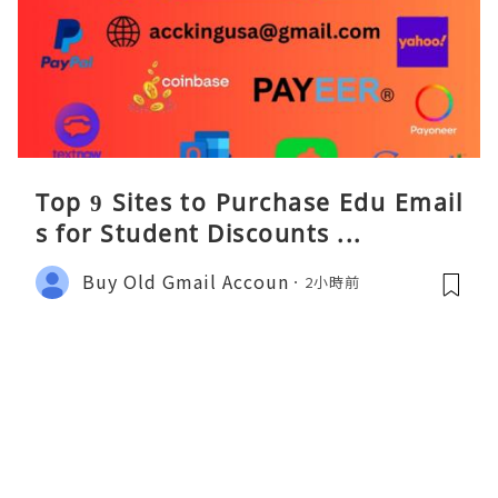
Top 9 Sites to Purchase Edu Email
s for Student Discounts ...
Buy Old Gmail Accoun
2小時前