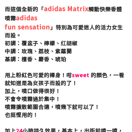
adidas Matrix
而這個全新的「
觸動快樂香體
adidas
噴霧
fun sensation
」特別為可愛迷人的活力女生
而設。
初調：覆盆子、檸檬、红胡椒
中調：玫瑰、荔枝、紫蘿蘭
基調：檀香、麝香、琥珀
用上粉紅色可愛的樽身！咁
sweet
的顏色，一看
就知道是為女孩子而設的了！
加上，噴口做得很好！
不會令噴霧過於集中！
噴霧擴散範圍合適，噴幾下就可以了！
也挺慳用的！
加上
24
小時持久效果，基本上，出街前噴一噴，