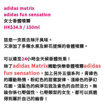
adidas matrix
adidas fun sensation
女士香體噴霧
HK$34.9 / 150ml
這是一支既去除汗臭味。
又添加了多種水果及鮮花提煉的香體噴霧。
可以達至
24
小時全天候香體效果！
adidas Matrix
adidas
除了
觸動快樂香體噴霧
fun sensation
，加上另外五個系列，青綠色
的
躍動熱情
，粉紅色的
甜蜜旋律
、淺綠色的
夢幻
花園
、淺藍色的
純淨忘我
及紫色的
自然活力
。無
論你係乜嘢個性、乜嘢類型的女生，都可以挑選
得到屬於自己的幽香！