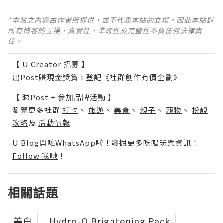
*本站之內容由作者所提供，並不代表本站的立場。因此本站對
所有博客的立場、真實性、準確性及完整性不負任何法律責
任。
【 U Creator 招募 】
出Post賺現金獎賞 l
登記《社群創作有價企劃》
【 睇Post + 參加品牌活動 】
瀏覽更多社群
打卡
丶
旅遊
丶
美食
丶
親子
丶
寵物
丶
扮靚
攻略
及
活動情報
U Blog開咗WhatsApp啦！發掘更多吃喝玩樂資訊！
Follow 我哋
！
相關話題
美白
Hydro-Q Brightening Pack