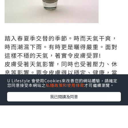
踏入春夏季交替的季節。時而天氣干爽，
時而潮濕下雨。有時更是曬得嚴重。面對
這樣不穩的天氣，著實令皮膚受罪!
皮膚受著天氣影響，同時也受著壓力、休
息等影響。要令皮膚得以穩定、健康，當
真要嚴選護膚品。
U Lifestyle 會使用Cookies來改善您的網站體驗，請確定
您同意接受本網站之
私隱政策和使用條款
才可繼續瀏覽。
我已閱讀及同意