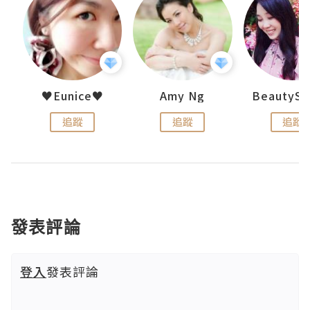
h 夏沫
♥Eunice♥
Amy Ng
追蹤
追蹤
追蹤
發表評論
登入
發表評論