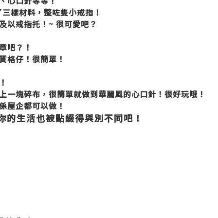
、心口針等等！
了三樣材料，整咗隻小戒指！
及以戒指托！
~
很可愛吧？
章吧？！
質格仔！很簡單！
！
上一塊碎布，很簡單就做到華麗風的心口針！很好玩哦！
係屋企都可以做！
你的生活也被點綴得與別不同吧！