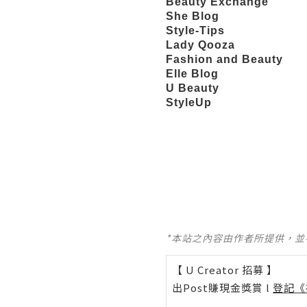
Beauty Exchange
She Blog
Style-Tips
Lady Qooza
Fashion and Beauty
Elle Blog
U Beauty
StyleUp
*本站之內容由作者所提供，
【 U Creator 招募 】
出Post賺現金獎賞 l
登記《