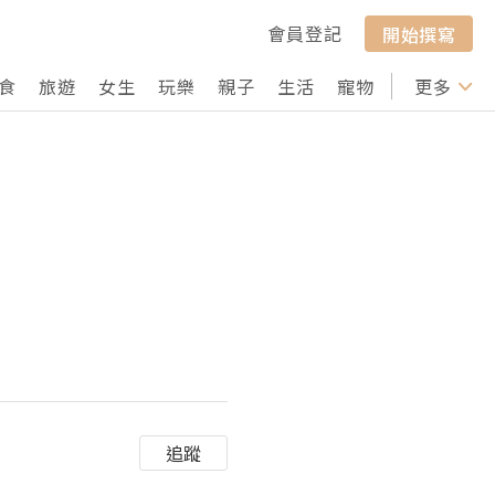
會員登記
開始撰寫
食
旅遊
女生
玩樂
親子
生活
寵物
行山
更多
打卡
追蹤