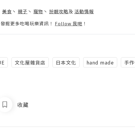
】
丶
美食
丶
親子
丶
寵物
丶
扮靚攻略
及
活動情報
p啦！發掘更多吃喝玩樂資訊！
Follow 我哋
！
UE
文化屋雜貨店
日本文化
hand made
手作
收藏