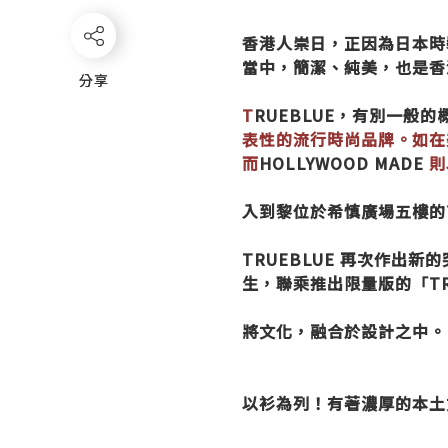
香港人崇日，正因為日本時
當中，簡潔、純美，也是香
分享
分享
T
RUEBLUE
，有別一般的
表性的流行時尚品牌。如在
而
HOLLYWOOD MADE
則
入到黎位於希慎廣場五樓的
TRUEBLUE
再次作出新的
生，聯乘推出限量版的「
T
將文化，融合於設計之中。
以衫為列！有著濃厚的本土