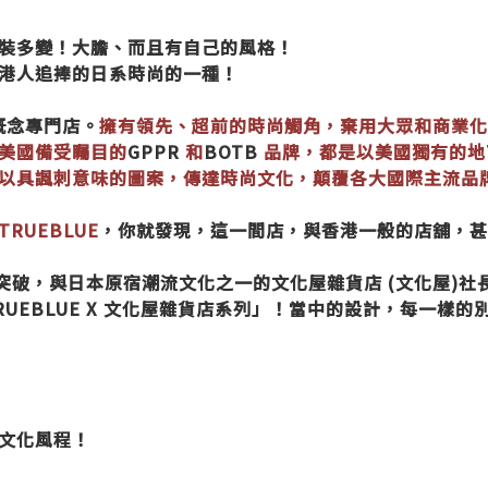
裝多變！大膽、而且有自己的風格！
港人追捧的日系時尚的一種！
概念專門店。
擁有領先、超前的時尚觸角，棄用大眾和商業化
美國備受矚目的
GPPR
和
BOTB
品牌，都是以美國獨有的地
以具諷刺意味的圖案，傳達時尚文化，顛覆各大國際主流品
TRUEBLUE
，你就發現，這一間店，與香港一般的店舖，甚
突破，與日本原宿潮流文化之一的文化屋雜貨店
(
文化屋
)
社
RUEBLUE X
文化屋雜貨店系列」！當中的設計，每一樣的
文化風程！