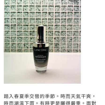
踏入春夏季交替的季節。時而天氣干爽，
時而潮濕下雨。有時更是曬得嚴重。面對