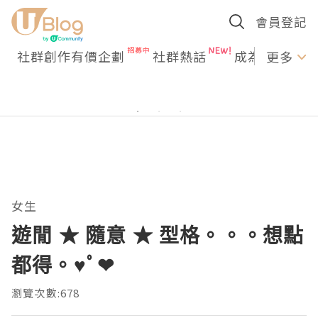
會員登記
社群創作有價企劃
社群熱話
成為U Creato
更多
女生
遊閒 ★ 隨意 ★ 型格。。。想點
都得。♥ﾟ❤
瀏覽次數:678