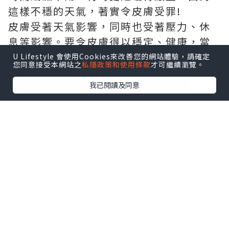
這樣不穩的天氣，著實令皮膚受罪!
皮膚受著天氣影響，同時也受著壓力、休
息等影響。要令皮膚得以穩定、健康，當
真要嚴選護膚品。
U Lifestyle 會使用Cookies來改善您的網站體驗，請確定
您同意接受本網站之
私隱政策和使用條款
才可繼續瀏覽。
我已閱讀及同意