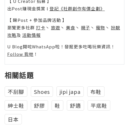
【 U Creator 招募 】
出Post賺現金獎賞 l
登記《社群創作有價企劃》
【 睇Post + 參加品牌活動 】
瀏覽更多社群
打卡
丶
旅遊
丶
美食
丶
親子
丶
寵物
丶
扮靚
攻略
及
活動情報
U Blog開咗WhatsApp啦！發掘更多吃喝玩樂資訊！
Follow 我哋
！
相關話題
不刮腳
Shoes
jipi japa
布鞋
紳士鞋
舒膠
鞋
舒適
平底鞋
日本