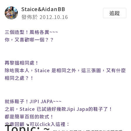
Staice&AidanBB
追蹤
發佈於 2012.10.16
三個造型！風格各異
~~~
你，又喜歡哪一個？？
再黎搵相同處！
除咗我本人，
Staice
是相同之外，這三張圖，又有什麼
相同之處？！
就係鞋子！
JIPI JAPA~~~
之前，
Staice
已試過好幾款
Jipi Japa
的鞋子了！
都是簡單百搭的款式！
Topic: ~
文章回顧，可以
click
入這裡：