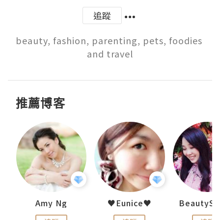
追蹤
beauty, fashion, parenting, pets, foodies 
and travel
推薦博客
h 夏沫
Amy Ng
♥Eunice♥