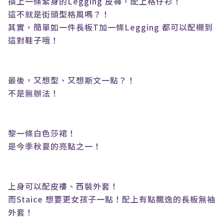
換上一條緊身的
Legging
皮褲，配上格仔衫！
這不就是街頭型格風嗎？！
其實，簡單如一件長板
T
加一條
Legging
都可以配襯到
這對鞋子哦！
最後，又想型、又想斯文一點？！
不是無辦法！
黎一條白色莎裙！
是今季秋夏的亮點之一！
上身可以配皮褸、西裝外套！
而
Staice
想要更女孩子一點！配上有點飄逸的長板無袖
外套！