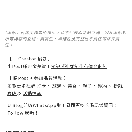
*本站之內容由作者所提供，並不代表本站的立場。因此本站對
所有博客的立場、真實性、準確性及完整性不負任何法律責
任。
【 U Creator 招募 】
出Post賺現金獎賞 l
登記《社群創作有價企劃》
【 睇Post + 參加品牌活動 】
瀏覽更多社群
打卡
丶
旅遊
丶
美食
丶
親子
丶
寵物
丶
扮靚
攻略
及
活動情報
U Blog開咗WhatsApp啦！發掘更多吃喝玩樂資訊！
Follow 我哋
！