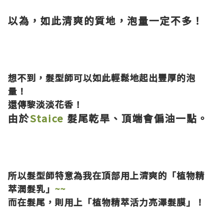
以為，如此清爽的質地，泡量一定不多！
想不到，髮型師可以如此輕鬆地起出豐厚的泡
量！
還傳黎淡淡花香！
由於
Staice
髮尾乾旱、頂端會偏油一點。
所以髮型師特意為我在頂部用上清爽的
「植物精
萃潤髮乳」
~~
而在髮尾，則用上
「植物精萃活力亮澤髮膜」
！