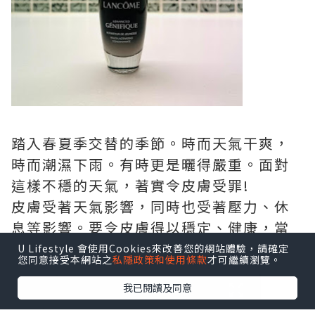
踏入春夏季交替的季節。時而天氣干爽，
時而潮濕下雨。有時更是曬得嚴重。面對
這樣不穩的天氣，著實令皮膚受罪!
皮膚受著天氣影響，同時也受著壓力、休
息等影響。要令皮膚得以穩定、健康，當
真要嚴選護膚品。
U Lifestyle 會使用Cookies來改善您的網站體驗，請確定
您同意接受本網站之
私隱政策和使用條款
才可繼續瀏覽。
我已閱讀及同意