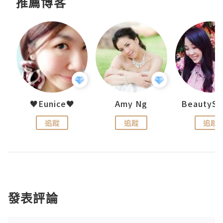
推薦博客
h 夏沫
♥Eunice♥
Amy Ng
追蹤
追蹤
追蹤
發表評論