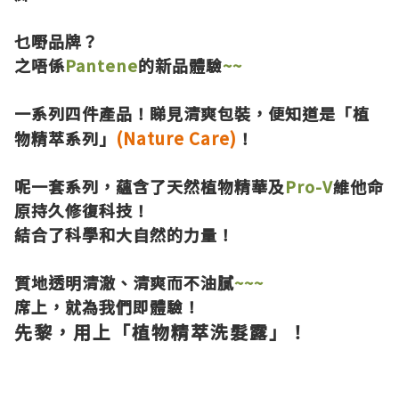
乜嘢品牌？
之唔係
Pantene
的新品體驗
~~
一系列四件產品！睇見清爽包裝，便知道是
「植
(Nature Care)
物精萃系列」
！
呢一套系列，蘊含了天然植物精華及
Pro-V
維他命
原持久修復科技！
結合了科學和大自然的力量！
質地透明清澈、清爽而不油膩
~~~
席上，就為我們即體驗！
先黎，用上
「植
物
精萃洗髮露」
！