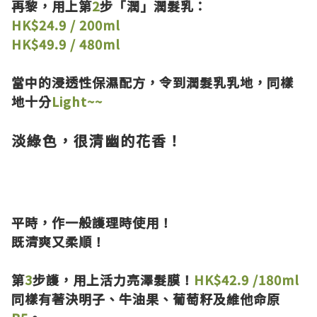
再黎，用上第
2
步「潤」潤髮乳：
HK$24.9 / 200ml
HK$49.9 / 480ml
當中的浸透性保濕配方，令到潤髮乳乳地，同樣
地十分
Light~~
淡綠色，很清幽的花香！
平時，作一般護理時使用！
既清爽又柔順！
第
3
步護，用上活力亮澤髮膜！
HK$42.9 /180ml
同樣有著決明子、牛油果、葡萄籽及維他命原