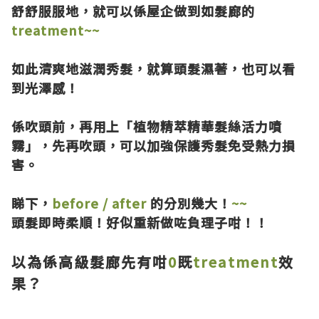
舒舒服服地，就可以係屋企做到如髮廊的
treatment~~
如此清爽地滋潤秀髮，就算頭髮濕著，也可以看
到光澤感！
係吹頭前，再用上
「植物精萃精華髮絲活力噴
霧」
，先再吹頭，可以加強保護秀髮免受熱力損
害。
睇下，
before / after
的分別幾大！
~~
頭髮即時柔順！好似重新做咗負理子咁！！
以為係高級髮廊先有咁
0
既
treatment
效
果？