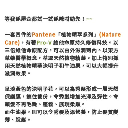
等我係屋企都試一試係咪咁勁先！
~~
Pantene
(Nature
一套四件的
「植物精萃系列」
Care)
，有著
Pro-V
維他命原持久修復科技。以
三倍維他命原配方，可以由外滋潤到內。以東方
草藥醫學概念，萃取天然植物精華。加上特別採
用天然植物精華決明子和牛油果，可以大幅提升
滋潤效果。
呈淡黃色的決明子花，可以為秀髮形成一層天然
保護膜，鎖住養份，令秀髮增加光澤及彈性。令
頭髮不再毛躁、蓬鬆、展現柔順。
而牛油果，則可以令秀髮及添營養，防止髮質變
薄、脫髮。