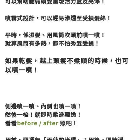
可以幫助脆弱頭髮重現活力感及亮澤！
噴霧式設計，可以輕易滲透至受損髮絲！
平時，係濕髮、用風筒吹頭前噴一噴！
就算風筒有多熱，都不怕秀髮受損！
如果乾髮，越上頭髮不柔順的時候，也可
以噴一噴！
側邊噴一噴、內側也噴一噴！
然後一梳！就即時柔滑飄逸！
看看
before / after
照吧！
用前，頭頂無「天使的光環」！用後，即時浮