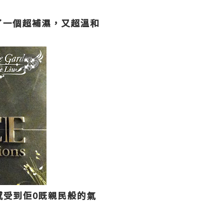
e 做了一個超補濕，又超溫和
t已感受到佢0既親民般的氣