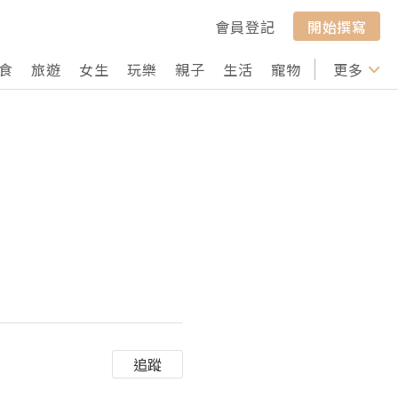
會員登記
開始撰寫
食
旅遊
女生
玩樂
親子
生活
寵物
行山
更多
打卡
追蹤