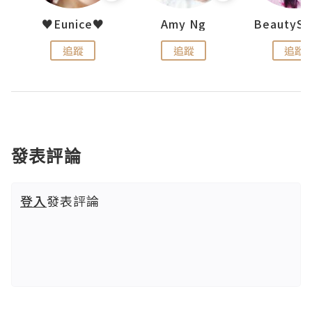
h 夏沫
♥Eunice♥
Amy Ng
追蹤
追蹤
追蹤
發表評論
登入
發表評論