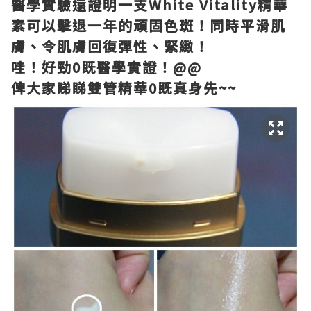
醫學實驗還證明一支White Vitality精華
素可以擊退一年的頑固色斑！同時平滑肌
膚、令肌膚回復彈性、緊緻！
哇！好勁0既醫學實證！@@
俾大家睇睇雙管精華0既真身先~~