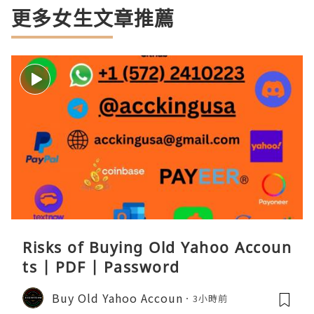
更多女生文章推薦
Risks of Buying Old Yahoo Accoun
ts | PDF | Password
Buy Old Yahoo Accoun
3小時前