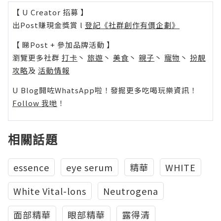
【 U Creator 招募 】
出Post賺現金獎賞 l
登記《社群創作有價企劃》
【 睇Post + 參加品牌活動 】
瀏覽更多社群
打卡
丶
旅遊
丶
美食
丶
親子
丶
寵物
丶
扮靚
攻略
及
活動情報
U Blog開咗WhatsApp啦！發掘更多吃喝玩樂資訊！
Follow 我哋
！
相關話題
essence
eye serum
精華
WHITE
White Vital-lons
Neutrogena
面部精華
眼部精華
露得清