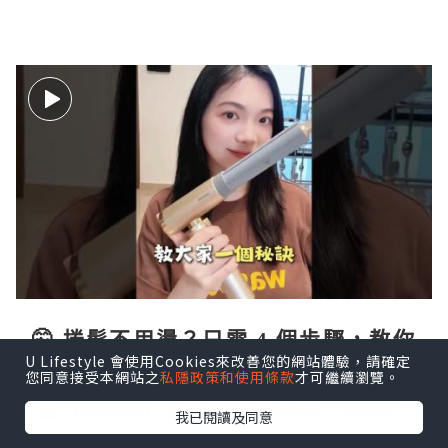
🤫 捲髮不用燙？只需 4 個步驟，教你
U Lifestyle 會使用Cookies來改善您的網站體驗，請確定
用「風筒」吹出女神大波浪！💇‍♀️
您同意接受本網站之
私隱政策和使用條款
才可繼續瀏覽。
PriseMall日本深度攻略 家電美妝
6小時前
我已閱讀及同意