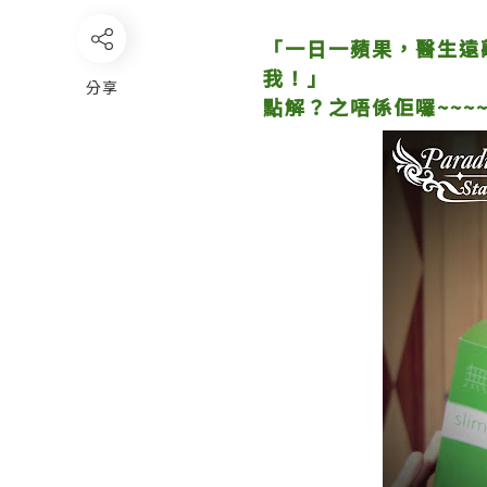
「一日一蘋果，醫生遠
我！」
分享
點解？之唔係佢囉~~~