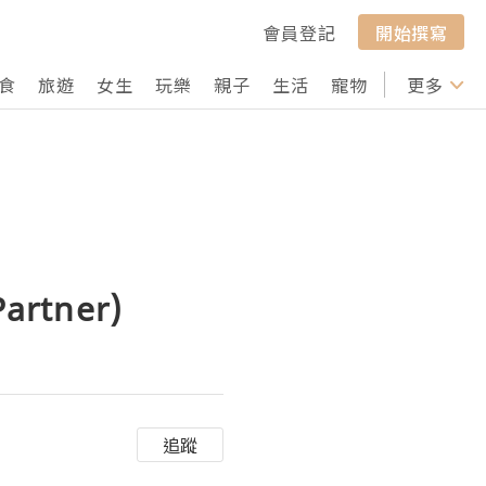
會員登記
開始撰寫
食
旅遊
女生
玩樂
親子
生活
寵物
行山
更多
打卡
rtner)
追蹤