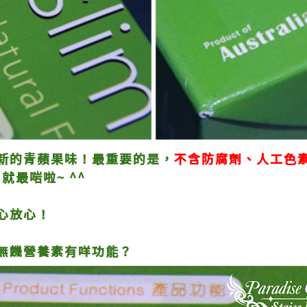
新的青蘋果味！最重要的是，
不含防腐劑、人工色
，就最啱啦~ ^^
心放心！
er 無饑營養素有咩功能？