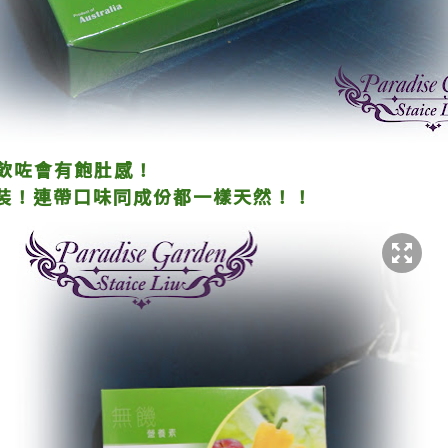
飲咗會有飽肚感！
既包裝！連帶口味同成份都一樣天然！！