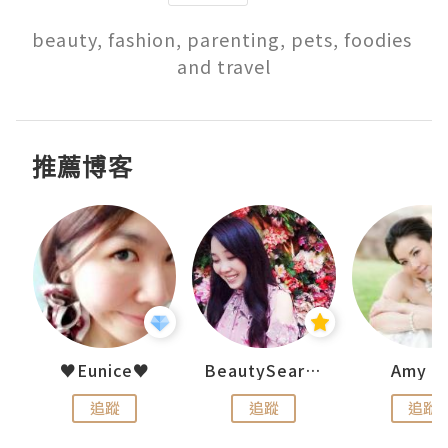
beauty, fashion, parenting, pets, foodies 
and travel
推薦博客
h 夏沫
♥Eunice♥
BeautySearch
Amy N
追蹤
追蹤
追蹤