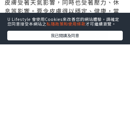
皮膚受著天氣影響，同時也受著壓力、休
息等影響。要令皮膚得以穩定、健康，當
真要嚴選護膚品。
U Lifestyle 會使用Cookies來改善您的網站體驗，請確定
您同意接受本網站之
私隱政策和使用條款
才可繼續瀏覽。
我已閱讀及同意