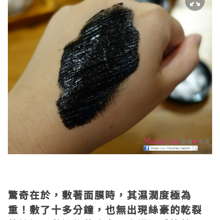
驚奇在於，敷著面膜時，其濕潤度極為
重！敷了十多分鐘，也無出現絲豪的乾裂