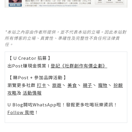
*本站之內容由作者所提供，並不代表本站的立場。因此本站對
所有博客的立場、真實性、準確性及完整性不負任何法律責
任。
【 U Creator 招募 】
出Post賺現金獎賞 l
登記《社群創作有價企劃》
【 睇Post + 參加品牌活動 】
瀏覽更多社群
打卡
丶
旅遊
丶
美食
丶
親子
丶
寵物
丶
扮靚
攻略
及
活動情報
U Blog開咗WhatsApp啦！發掘更多吃喝玩樂資訊！
Follow 我哋
！