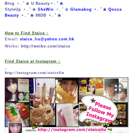
Blog
。. ﾟ★
U Beauty
。. ﾟ★
StyleUp
。. ﾟ★
SheWin
。. ﾟ★
Glamabog
。. ﾟ★
Qooza
Beauty
。. ﾟ★
88DB
。. ﾟ★
How to Find Staice：
Email:
staice_liu@yahoo.com.hk
Weibo:
http://weibo.com/staice
Find Staice at Instagram：
http://instagram.com/staiceliu