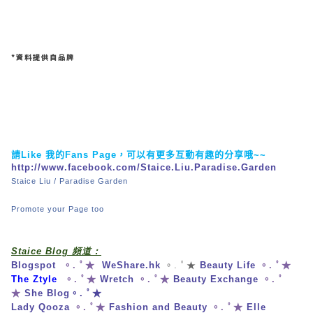
*資料提供自品牌
請
Like
我的
Fans Page
，可以有更多互動有趣的分享哦
~~
http://www.facebook.com/Staice.Liu.Paradise.Garden
Staice Liu / Paradise Garden
Promote your Page too
Staice Blog 頻道：
Blogspot
。. ﾟ★
WeShare.hk
。. ﾟ★
Beauty Life
。. ﾟ★
The Ztyle
。. ﾟ★
Wretch
。. ﾟ★
Beauty Exchange
。. ﾟ
★
She Blog
。. ﾟ★
Lady Qooza
。. ﾟ★
Fashion and Beauty
。. ﾟ★
Elle