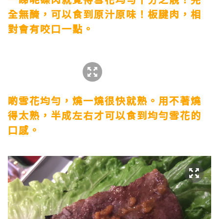
全無醃，可以食到原汁原味！板腱肉，相
對會有咬口一點。
啲雪花均勻，燒一燒很快就熟。用不著燒
得太熟，半成左右才可以食到均勻雪花的
口感。