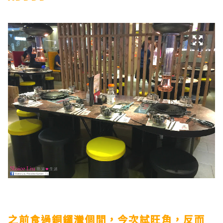
之前食過銅鑼灣個間，今次試旺角，反而