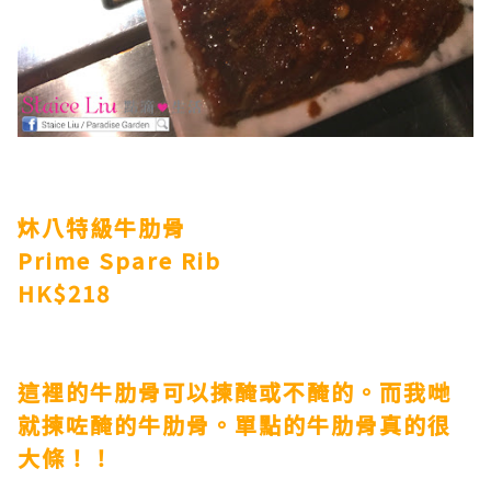
炑八特級牛肋骨
Prime Spare Rib
HK$218
這裡的牛肋骨可以揀醃或不醃的。而我哋
就揀咗醃的牛肋骨。單點的牛肋骨真的很
大條！！