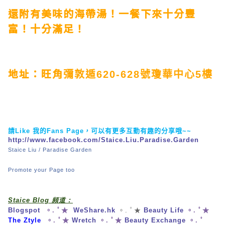
還附有美味的海帶湯！一餐下來十分豐
富！十分滿足！
地址：旺角
彌敦遁620-628號瓊華中心5樓
請
Like
我的
Fans Page
，可以有更多互動有趣的分享哦
~~
http://www.facebook.com/Staice.Liu.Paradise.Garden
Staice Liu / Paradise Garden
Promote your Page too
Staice Blog 頻道：
Blogspot
。. ﾟ★
WeShare.hk
。. ﾟ★
Beauty Life
。. ﾟ★
The Ztyle
。. ﾟ★
Wretch
。. ﾟ★
Beauty Exchange
。. ﾟ