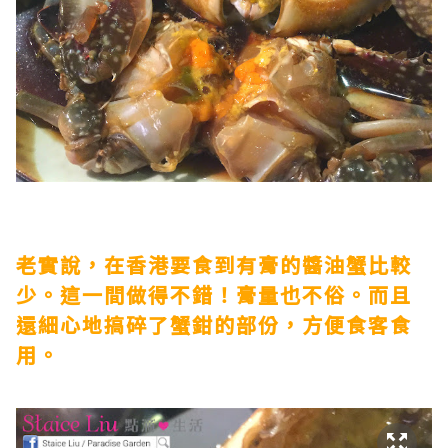
老實說，在香港要食到有膏的醬油蟹比較
少。這一間做得不錯！膏量也不俗。而且
還細心地搞碎了蟹鉗的部份，方便食客食
用。