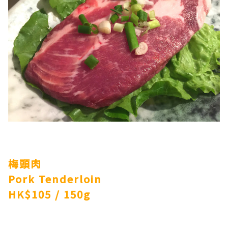
梅頭肉
Pork Tenderloin
HK$105 / 150g