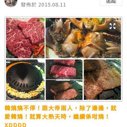
追蹤
發佈於 2015.08.11
韓燒燒不停！跟大帝兩人，除了邊邊，就
愛韓燒！就算大熱天時，繼續係咁燒！
XDDDD