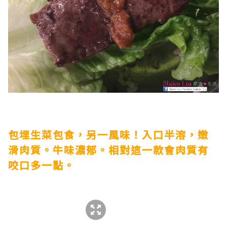
包埋生菜包食，另一風味！入口半溶，嫩
滑肉質。牛味濃郁。相對這一款會肉質有
咬口多一點。