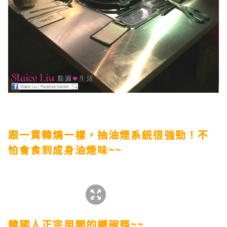
跟一貫韓燒一樣，抽油煙系統很強勁！不
怕會食到成身油煙味~~
韓國人正宗用開的鐵碗筷~~