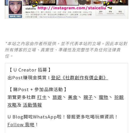
*本站之內容由作者所提供，並不代表本站的立場。因此本站對
所有博客的立場、真實性、準確性及完整性不負任何法律責
任。
【 U Creator 招募 】
出Post賺現金獎賞 l
登記《社群創作有價企劃》
【 睇Post + 參加品牌活動 】
瀏覽更多社群
打卡
丶
旅遊
丶
美食
丶
親子
丶
寵物
丶
扮靚
攻略
及
活動情報
U Blog開咗WhatsApp啦！發掘更多吃喝玩樂資訊！
Follow 我哋
！