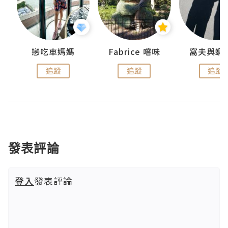
戀吃車媽媽
Fabrice 嚐味
窩夫與蝦
追蹤
追蹤
追蹤
發表評論
登入
發表評論