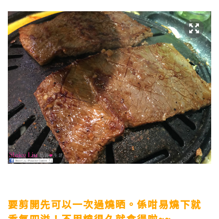
要剪開先可以一次過燒晒。係咁易燒下就
香氣四溢！不用燒很久就食得啦~~