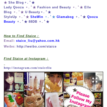
★
She Blog
。. ﾟ★
Lady Qooza
。. ﾟ★
Fashion and Beauty
。. ﾟ★
Elle
Blog
。. ﾟ★
U Beauty
。. ﾟ★
StyleUp
。. ﾟ★
SheWin
。. ﾟ★
Glamabog
。. ﾟ★
Qooza
Beauty
。. ﾟ★
88DB
。. ﾟ★
How to Find Staice：
Email:
staice_liu@yahoo.com.hk
Weibo:
http://weibo.com/staice
Find Staice at Instagram：
http://instagram.com/staiceliu