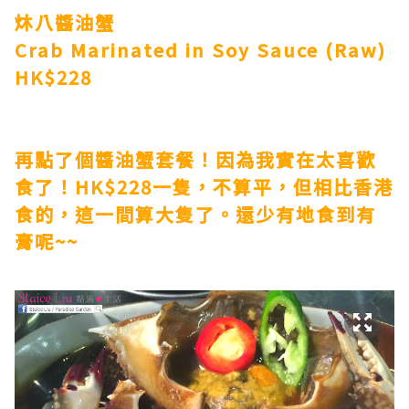
炑八醬油蟹
Crab Marinated in Soy Sauce (Raw)
HK$228
再點了個醬油蟹套餐！因為我實在太喜歡
食了！HK$228一隻，不算平，但相比香港
食的，這一間算大隻了。還少有地食到有
膏呢~~