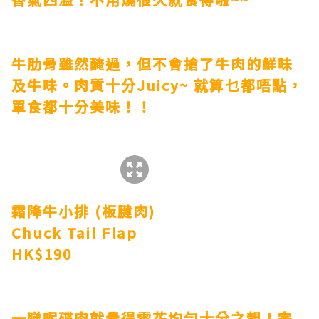
牛肋骨雖然醃過，但不會搶了牛肉的鮮味
及牛味。肉質十分Juicy~ 就算乜都唔點，
單食都十分美味！！
霜降牛小排 (板腱肉)
Chuck Tail Flap
HK$190
一睇呢碟肉就覺得雪花均勻十分之靚！完