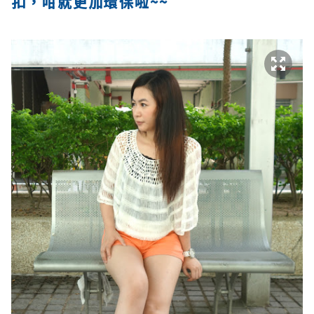
扣，咁就更加環保啦~~