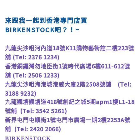
來跟我一起到香港專門店買
BIRKENSTOCK吧？！~
18
K11
223
九龍尖沙咀河內道
號
購物藝術館二樓
號
(Tel: 2376 1234)
舖
1
6
611-612
香港銅鑼灣勿地臣街
號時代廣場
樓
號
(Tel: 2506 1233)
舖
2
2508
(Tel:
九龍尖沙咀海港城港威大廈
階
號舖
3188 9232)
418
5
apm1
L1-18
九龍觀塘觀塘道
號創紀之城
期
樓
(Tel: 3542 5261)
號舖
1
2
2253A
新界屯門屯順街
號屯門市廣場一期
樓
號
(Tel: 2420 2066)
舖
BIRKENSTOCK