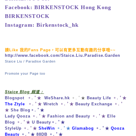
Facebook: BIRKENSTOCK Hong Kong
BIRKENSTOCK
Instagram: Birkenstock_hk
請
Like
我的
Fans Page
，可以有更多互動有趣的分享哦
~~
http://www.facebook.com/Staice.Liu.Paradise.Garden
Staice Liu / Paradise Garden
Promote your Page too
Staice Blog 頻道：
Blogspot
。. ﾟ★
WeShare.hk
。. ﾟ★
Beauty Life
。. ﾟ★
The Ztyle
。. ﾟ★
Wretch
。. ﾟ★
Beauty Exchange
。. ﾟ
★
She Blog
。. ﾟ★
Lady Qooza
。. ﾟ★
Fashion and Beauty
。. ﾟ★
Elle
Blog
。. ﾟ★
U Beauty
。. ﾟ★
StyleUp
。. ﾟ★
SheWin
。. ﾟ★
Glamabog
。. ﾟ★
Qooza
Beauty
。. ﾟ★
88DB
。. ﾟ★