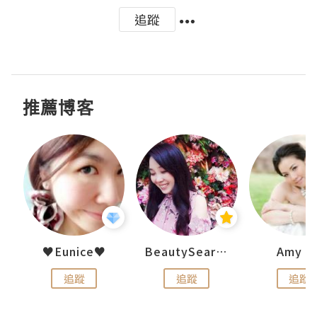
追蹤
推薦博客
h 夏沫
♥Eunice♥
BeautySearch
Amy N
追蹤
追蹤
追蹤