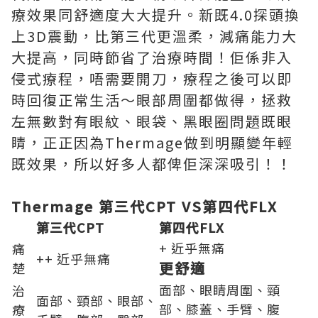
療效果同舒適度大大提升。新既4.0探頭換
上3D震動，比第三代更溫柔，減痛能力大
大提高，同時節省了治療時間！佢係非入
侵式療程，唔需要開刀，療程之後可以即
時回復正常生活～眼部周圍都做得，拯救
左無數對有眼紋、眼袋、黑眼圈問題既眼
睛，正正因為Thermage做到明顯變年輕
既效果，所以好多人都俾佢深深吸引！！
Thermage
第三代
CPT VS
第四代
FLX
第三代
CPT
第四代
FLX
+
近乎無痛
痛
++
近乎無痛
更舒適
楚
面部、眼睛周圍、頸
治
面部、頸部、眼部、
部、膝蓋、手臂、腹
療