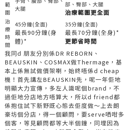
手臂、腹部、臀部、
部、臀部、大腿
範
大腿
治療範圍更全面
圍
治
45
分鐘
(
全面
)
35
分鐘
(
全面
)
療
最長
90
分鐘
(
身
最長
70
分鐘
(
全身
)*
時
體
)*
更節省時間
間
我同d 朋友分別係DR REBORN、
BEAUSKIN、COSMAX做Thermage，基
本上係無試做價架喇，始終唔係d cheap
機！首先講左BEAUSKIN先，呢一年佢地
明顯大力宣傳，多左人識呢個brand，不
過佢地分店地方唔算大，所以d friend都
係抱住試下新野既心態去佢度做～上去朗
豪坊個分店，得一個顧問，要serve哂咁多
個客，等見顧問都等大半個鐘，同埋因為