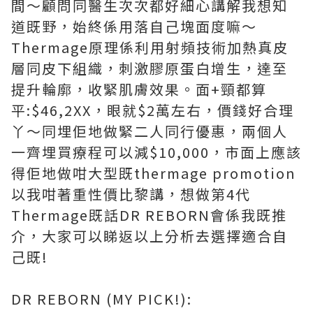
間～顧問同醫生次次都好細心講解我想知
道既野，始終係用落自己塊面度嘛～
Thermage原理係利用射頻技術加熱真皮
層同皮下組織，刺激膠原蛋白增生，達至
提升輪廓，收緊肌膚效果。面+頸都算
平:$46,2XX，眼就$2萬左右，價錢好合理
丫～同埋佢地做緊二人同行優惠，兩個人
一齊埋買療程可以減$10,000，市面上應該
得佢地做咁大型既thermage promotion
以我咁著重性價比黎講，想做第4代
Thermage既話DR REBORN會係我既推
介，大家可以睇返以上分析去選擇適合自
己既!
DR REBORN (MY PICK!):