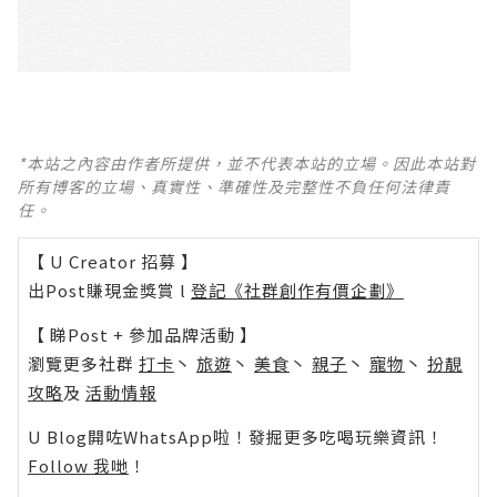
*本站之內容由作者所提供，並不代表本站的立場。因此本站對
所有博客的立場、真實性、準確性及完整性不負任何法律責
任。
【 U Creator 招募 】
出Post賺現金獎賞 l
登記《社群創作有價企劃》
【 睇Post + 參加品牌活動 】
瀏覽更多社群
打卡
丶
旅遊
丶
美食
丶
親子
丶
寵物
丶
扮靚
攻略
及
活動情報
U Blog開咗WhatsApp啦！發掘更多吃喝玩樂資訊！
Follow 我哋
！