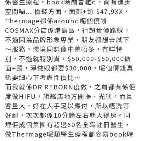
係醫生療程，book時間會難d，尚有進步
空間喎... 價錢方面，面部+頸 $47,9XX，
Thermage都係around呢個價錢
COSMAX分店係港島區，行超貴價路線，
不過因為品牌形象專業，朋友都想去試下
～服務、環境同想像中差唔多，冇咩特
別，不過就特別貴，$50,000-$60,000做
面+頸，淨做眼都要$30,000，呢個價錢真
係要細心下考慮性價比～
而我就係DR REBORN度做，之前都有係佢
度做HIFU，旗艦店地方開揚、光猛，而且
客量大，好在人手足以應付，所以唔洗等
好耐，次次都係10分鐘左右就入得房。同
埋佢成個集團有超過60名全職註冊醫生，
做Thermage呢類醫生療程都容易book時