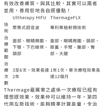
有效改善膚質。
與其比較，其實可以兩者
並用，善用佢地
各自既優點！
Ultherapy HIFU
ThermageFLX
技
聚焦式超音波
專利單極射頻技術
術
治
面部、眼睛周圍、
面部、眼睛周圍、頸部、
療
下顎、下巴線條、
膝蓋、手臂、腹部、臀
範
頸部
部、大腿
圍
治
療
3至6次，效果長達
1年1次，單次療程效果長
次
2年
達12個月
數
Thermage最厲害之處係一次療程已經有
理想既效果，效果仲可以維持一年。第四
代用左新技術，能夠精準計算能量，令治