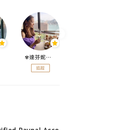
✾達芬妮•愛孩子•愛生活✾
wendysugar享受生活gogogo
追蹤
追蹤