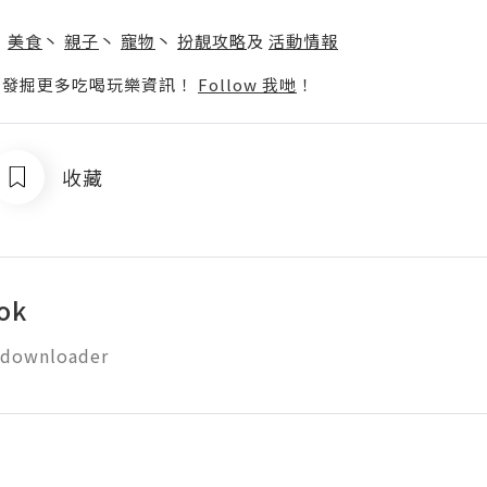
】
丶
美食
丶
親子
丶
寵物
丶
扮靚攻略
及
活動情報
p啦！發掘更多吃喝玩樂資訊！
Follow 我哋
！
收藏
tok
 downloader