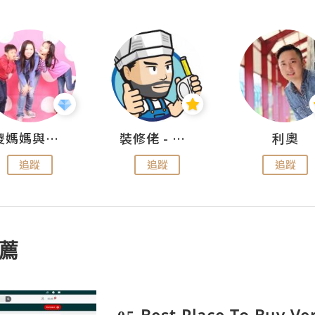
儍媽媽與兩隻小魔怪之家
裝修佬 - 香港一站式網上裝修平台
利奧
追蹤
追蹤
追蹤
薦