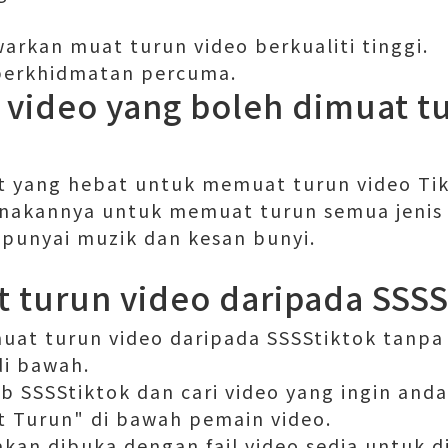
arkan muat turun video berkualiti tinggi.
 perkhidmatan percuma.
s video yang boleh dimuat 
at yang hebat untuk memuat turun video Tik
akannya untuk memuat turun semua jenis 
unyai muzik dan kesan bunyi.
 turun video daripada SSSS
uat turun video daripada SSSStiktok tanpa 
di bawah.
eb SSSStiktok dan cari video yang ingin and
t Turun" di bawah pemain video.
kan dibuka dengan fail video sedia untuk d