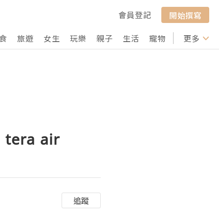
會員登記
開始撰寫
食
旅遊
女生
玩樂
親子
生活
寵物
行山
更多
打卡
 tera air
追蹤