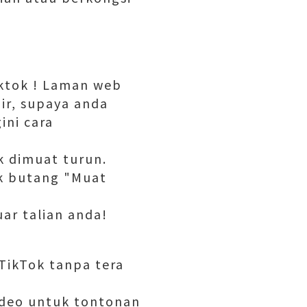
iktok ! Laman web
ir, supaya anda
ini cara
k dimuat turun.
ik butang "Muat
ar talian anda!
TikTok tanpa tera
ideo untuk tontonan