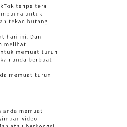
kTok tanpa tera
sempurna untuk
dan tekan butang
t hari ini. Dan
n melihat
 untuk memuat turun
kan anda berbuat
nda memuat turun
an anda memuat
nyimpan video
ian atau berkongsi