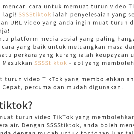
 mencari cara untuk memuat turun video Ti
i lagi!
SSSStiktok
ialah penyelesaian yang 
an URL video yang anda ingin muat turun 
aja!
atu platform media sosial yang paling hanga
h cara yang baik untuk meluangkan masa da
 satu perkara yang kurang ialah keupayaan
r. Masukkan
SSSStiktok
- apl yang memboleh
at turun video TikTok yang membolehkan a
ir. Cepat, percuma dan mudah digunakan!
tiktok?
emuat turun video TikTok yang membolehk
era air. Dengan SSSStiktok, anda boleh me
nda dengan mudah untuk tontonan luar tal