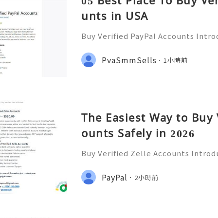
05 Best Place To Buy Ve
unts in USA
Buy Verified PayPal Accounts Intr
ts PayPal has become a staple in on
g convenience and security for us
PvaSmmSells
1小時前
u're shopping, selling,
The Easiest Way to Buy 
ounts Safely in 2026
Buy Verified Zelle Accounts Introdu
nefits In today’s fast-paced digita
ways to transfer money has become
PayPal
2小時前
a popular payment ser