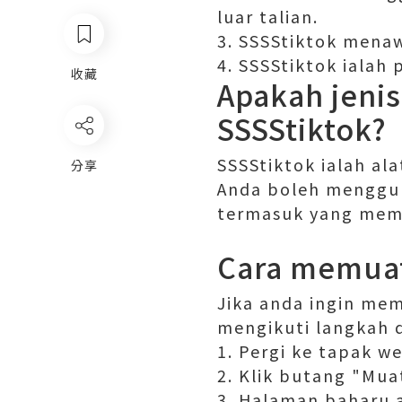
luar talian.
3. SSSStiktok menaw
4. SSSStiktok ialah
收藏
Apakah jeni
SSSStiktok?
SSSStiktok ialah al
分享
Anda boleh menggun
termasuk yang memp
Cara memuat
Jika anda ingin mem
mengikuti langkah 
1. Pergi ke tapak w
2. Klik butang "Mua
3. Halaman baharu a