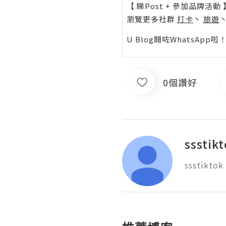
【 睇Post + 參加品牌活動 
瀏覽更多社群
打卡
丶
旅遊
U Blog開咗WhatsAp
0個讚好
ssstik
ssstiktok