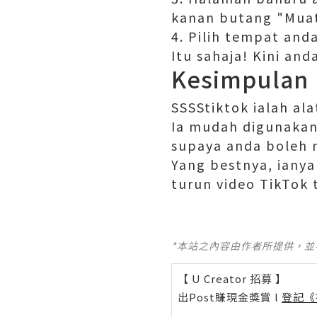
kanan butang "Muat 
4. Pilih tempat and
Itu sahaja! Kini an
Kesimpulan
SSSStiktok ialah al
Ia mudah digunaka
supaya anda boleh 
Yang bestnya, iany
turun video TikTok 
*本站之內容由作者所提供，
【 U Creator 招募 】
出Post賺現金獎賞 l
登記《