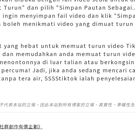
Turun" dan pilih "Simpan Pautan Sebagai..
a ingin menyimpan fail video dan klik "Simp
da boleh menikmati video yang dimuat turun 
at yang hebat untuk memuat turun video Tik
n dan memudahkan anda memuat turun vid
menontonnya di luar talian atau berkongsin
a percuma! Jadi, jika anda sedang mencari 
tanpa tera air, SSSStiktok ialah penyelesai
並不代表本站的立場。因此本站對所有博客的立場、真實性、準確性
社群創作有價企劃》