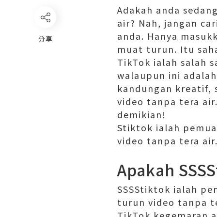
Adakah anda sedang
air? Nah, jangan car
anda. Hanya masukk
分享
muat turun. Itu sah
TikTok ialah salah s
walaupun ini adala
kandungan kreatif,
video tanpa tera ai
demikian!
Stiktok ialah pemu
video tanpa tera a
Apakah SSSS
SSSStiktok ialah p
turun video tanpa t
TikTok kegemaran a