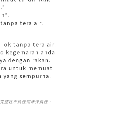
."
an".
tanpa tera air.
Tok tanpa tera air.
eo kegemaran anda
ya dengan rakan.
cara untuk memuat
an yang sempurna.
及完整性不負任何法律責任。