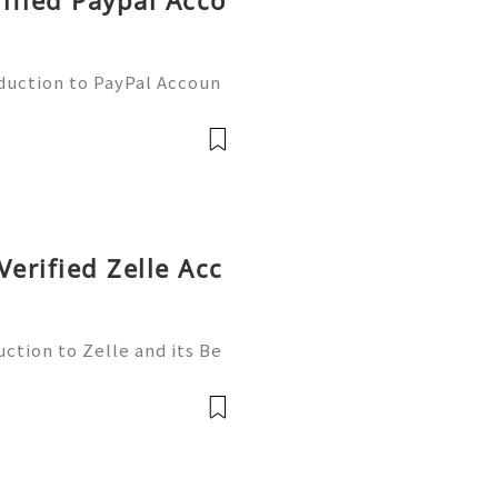
rified Paypal Acco
oduction to PayPal Accoun
line transactions, offerin
ers worldwide. Whether yo
Verified Zelle Acc
ction to Zelle and its Be
l world, finding efficient
 essential. Enter Zelle—