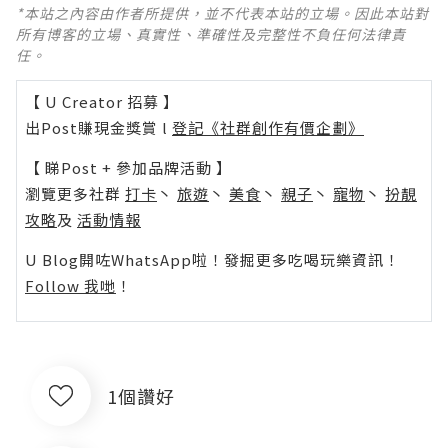
*本站之內容由作者所提供，並不代表本站的立場。因此本站對
所有博客的立場、真實性、準確性及完整性不負任何法律責
任。
【 U Creator 招募 】
出Post賺現金獎賞 l
登記《社群創作有價企劃》
【 睇Post + 參加品牌活動 】
瀏覽更多社群
打卡
丶
旅遊
丶
美食
丶
親子
丶
寵物
丶
扮靚
攻略
及
活動情報
U Blog開咗WhatsApp啦！發掘更多吃喝玩樂資訊！
Follow 我哋
！
1個讚好