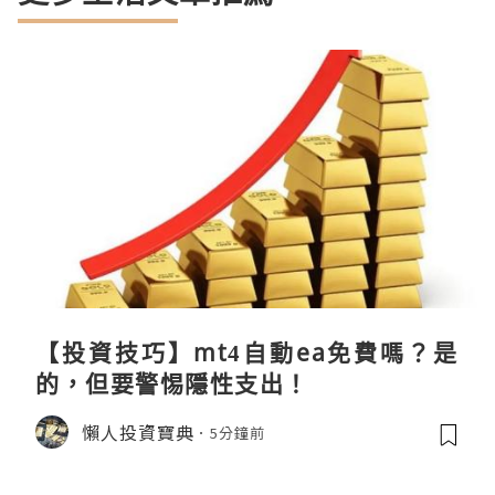
【投資技巧】mt4自動ea免費嗎？是
的，但要警惕隱性支出！
懶人投資寶典
5分鐘前