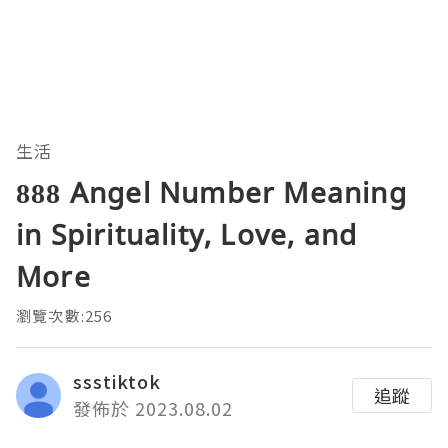
生活
888 Angel Number Meaning
in Spirituality, Love, and
More
瀏覽次數:256
ssstiktok
追蹤
發佈於 2023.08.02