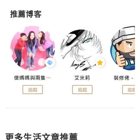
推薦博客
點滴
儍媽媽與兩隻小魔怪之家
艾米莉
追蹤
追蹤
追蹤
更多生活文章推薦