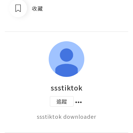
收藏
ssstiktok
追蹤
ssstiktok downloader