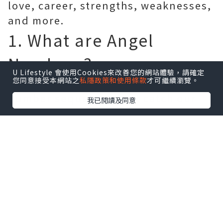
love, career, strengths, weaknesses,
and more.
1. What are Angel
Numbers?
U Lifestyle 會使用Cookies來改善您的網站體驗，請確定
您同意接受本網站之
私隱政策和使用條款
才可繼續瀏覽。
Angel numbers are recurring
number sequences that catch our
我已閱讀及同意
attention in everyday life. These
sequences hold special meanings as
they are believed to be messages
from the spiritual realm, conveyed
by guardian angels or divine beings.
Angel numbers can appear in
various forms and combinations,
such as on clocks, license plates,