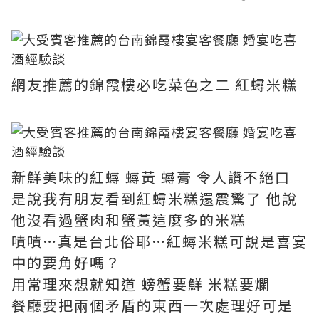
網友推薦的錦霞樓必吃菜色之二 紅蟳米糕
新鮮美味的紅蟳 蟳黃 蟳膏 令人讚不絕口
是說我有朋友看到紅蟳米糕還震驚了 他說
他沒看過蟹肉和蟹黃這麼多的米糕
嘖嘖…真是台北俗耶…紅蟳米糕可說是喜宴
中的要角好嗎？
用常理來想就知道 螃蟹要鮮 米糕要爛
餐廳要把兩個矛盾的東西一次處理好可是