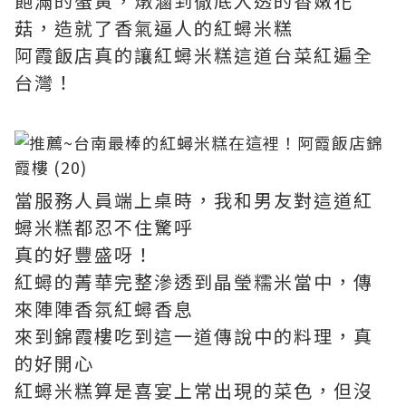
飽滿的蟹黃，燉滷到徹底入透的香嫩花
菇，造就了香氣逼人的紅蟳米糕
阿霞飯店真的讓紅蟳米糕這道台菜紅遍全
台灣！
當服務人員端上桌時，我和男友對這道紅
蟳米糕都忍不住驚呼
真的好豐盛呀！
紅蟳的菁華完整滲透到晶瑩糯米當中，傳
來陣陣香氛紅蟳香息
來到錦霞樓吃到這一道傳說中的料理，真
的好開心
紅蟳米糕算是喜宴上常出現的菜色，但沒