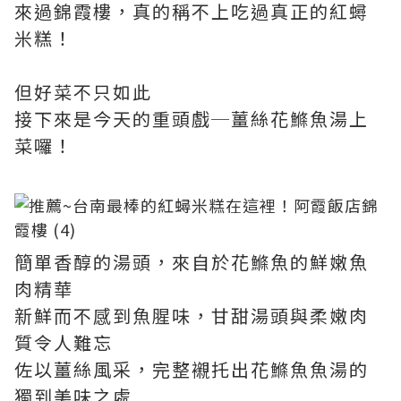
來過錦霞樓，真的稱不上吃過真正的紅蟳
米糕！
但好菜不只如此
接下來是今天的重頭戲─薑絲花鰷魚湯上
菜囉！
簡單香醇的湯頭，來自於花鰷魚的鮮嫩魚
肉精華
新鮮而不感到魚腥味，甘甜湯頭與柔嫩肉
質令人難忘
佐以薑絲風采，完整襯托出花鰷魚魚湯的
獨到美味之處