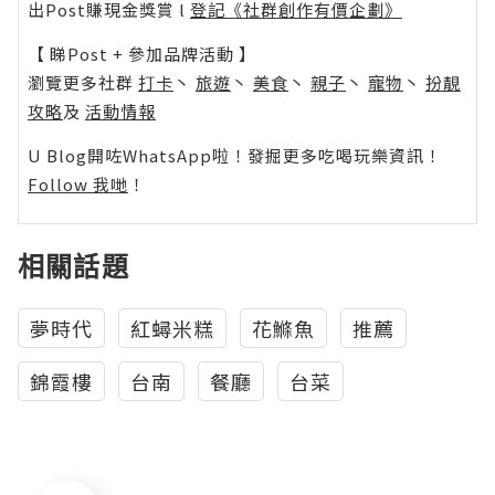
出Post賺現金獎賞 l
登記《社群創作有價企劃》
【 睇Post + 參加品牌活動 】
瀏覽更多社群
打卡
丶
旅遊
丶
美食
丶
親子
丶
寵物
丶
扮靚
攻略
及
活動情報
U Blog開咗WhatsApp啦！發掘更多吃喝玩樂資訊！
Follow 我哋
！
相關話題
夢時代
紅蟳米糕
花鰷魚
推薦
錦霞樓
台南
餐廳
台菜