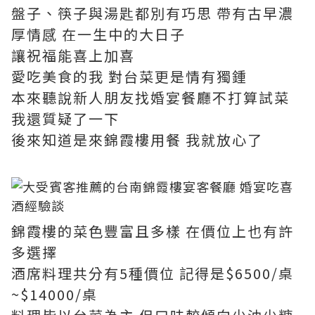
盤子、筷子與湯匙都別有巧思 帶有古早濃
厚情感 在一生中的大日子
讓祝福能喜上加喜
愛吃美食的我 對台菜更是情有獨鍾
本來聽說新人朋友找婚宴餐廳不打算試菜
我還質疑了一下
後來知道是來錦霞樓用餐 我就放心了
錦霞樓的菜色豐富且多樣 在價位上也有許
多選擇
酒席料理共分有5種價位 記得是$6500/桌
~$14000/桌