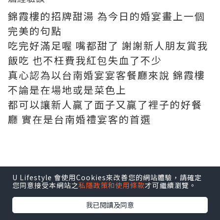
錦霞樓的招牌甜湯 為今日的婚宴畫上一個
完美的句點
吃完好滿足喔 嘴都甜了 謝謝新人朋友賞我
飯吃 也不枉費我紅包失血了不少
真心認為以台南婚宴宴客餐廳來說 錦霞樓
不論是在場地或是菜色上
都可以讓新人贏了面子又贏了裡子的好餐
廳 實在是台南婚禮宴客的首選
U Lifestyle 會使用Cookies來改善您的網站體驗，請確定
*本站之內容由作者所提供，並不代表本站的立場。因此本站對
您同意接受本網站之
私隱政策和使用條款
才可繼續瀏覽。
所有博客的立場、真實性、準確性及完整性不負任何法律責
任。
我已閱讀及同意