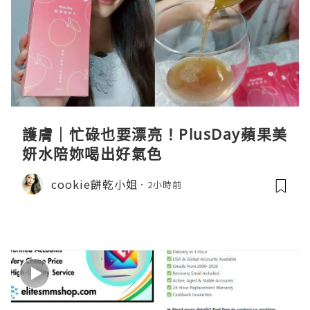
護膚｜忙碌也要漂亮！PlusDay蘋果美
妍水陪妳喝出好氣色
cookie餅乾小姐
2小時前