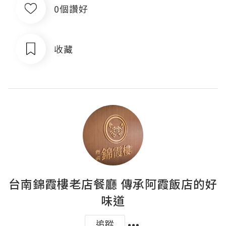
0個讚好
收藏
台南錦霞樓老店餐廳 傳承阿霞飯店的好
味道
追蹤