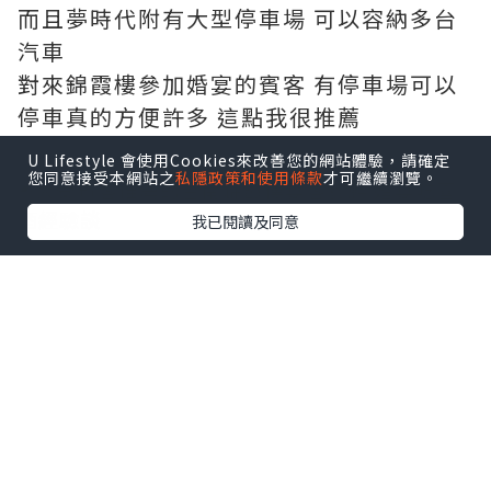
而且夢時代附有大型停車場 可以容納多台
汽車
對來錦霞樓參加婚宴的賓客 有停車場可以
停車真的方便許多 這點我很推薦
U Lifestyle 會使用Cookies來改善您的網站體驗，請確定
您同意接受本網站之
私隱政策和使用條款
才可繼續瀏覽。
我已閱讀及同意
如果詢問在地台南人 哪裡是最適合辦台菜
婚宴的場地
相信大家一定都異口同聲地推薦錦霞樓
因為錦霞樓是台南老字號台菜「阿霞飯