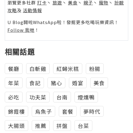
瀏覽更多社群
打卡
丶
旅遊
丶
美食
丶
親子
丶
寵物
丶
扮靚
攻略
及
活動情報
U Blog開咗WhatsApp啦！發掘更多吃喝玩樂資訊！
Follow 我哋
！
相關話題
餐廳
白斬雞
紅蟳米糕
粉腸
年菜
食記
豬心
婚宴
美食
必吃
功夫菜
台南
煙燻鴨
錦霞樓
烏魚子
套餐
夢時代
大腸頭
推薦
拼盤
台菜