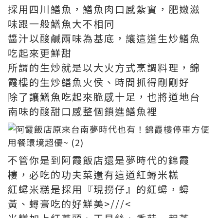
採用四川鱔魚，鱔魚肉口感紮實，肥嫩滋
味跟一般鱔魚大不相同
醬汁以酸鹹兩味為基底，讓這道生炒鱔魚
吃起來更鮮甜
所謂的生炒就是以大火方式烹調料理，錦
霞樓的生炒鱔魚火侯、時間抓得剛剛好
除了讓鱔魚吃起來脆感十足，也將道地台
南味的酸甜口感整個鎖進鱔魚裡
不管你是到阿霞飯店還是夢時代的錦霞
樓，必吃的功夫菜還有這道紅蟳米糕
紅蟳米糕是採用『現撈仔』的紅蟳，蟳
黃、蟳膏吃的好鮮美>///<