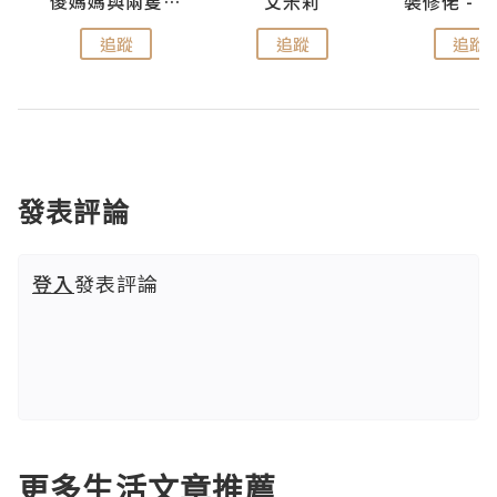
點滴
儍媽媽與兩隻小魔怪之家
艾米莉
追蹤
追蹤
追蹤
發表評論
登入
發表評論
更多生活文章推薦