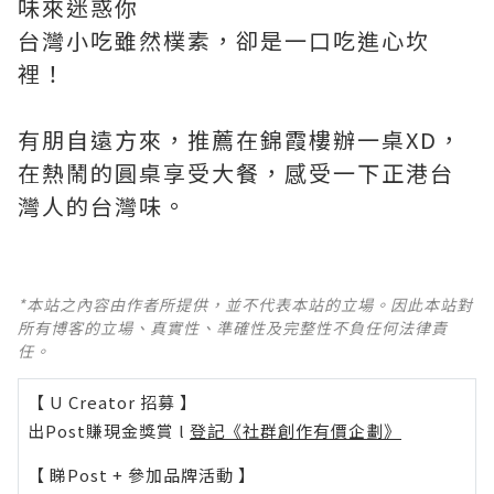
味來迷惑你
台灣小吃雖然樸素，卻是一口吃進心坎
裡！
有朋自遠方來，推薦在錦霞樓辦一桌XD，
在熱鬧的圓桌享受大餐，感受一下正港台
灣人的台灣味。
*本站之內容由作者所提供，並不代表本站的立場。因此本站對
所有博客的立場、真實性、準確性及完整性不負任何法律責
任。
【 U Creator 招募 】
出Post賺現金獎賞 l
登記《社群創作有價企劃》
【 睇Post + 參加品牌活動 】