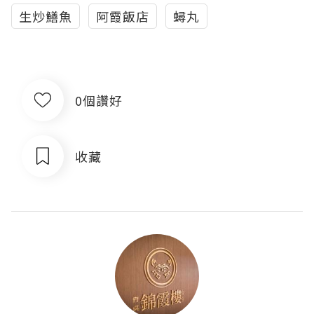
生炒鱔魚
阿霞飯店
蟳丸
0個讚好
收藏