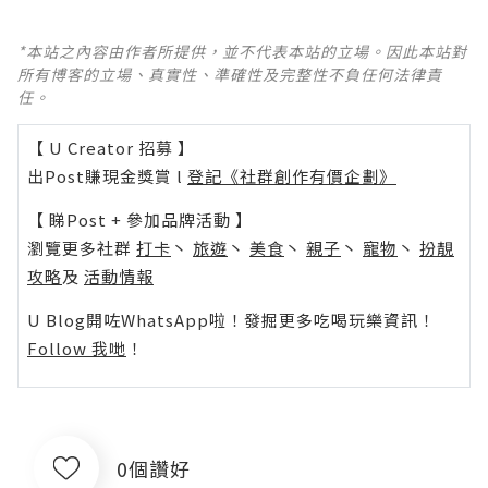
*本站之內容由作者所提供，並不代表本站的立場。因此本站對
所有博客的立場、真實性、準確性及完整性不負任何法律責
任。
【 U Creator 招募 】
出Post賺現金獎賞 l
登記《社群創作有價企劃》
【 睇Post + 參加品牌活動 】
瀏覽更多社群
打卡
丶
旅遊
丶
美食
丶
親子
丶
寵物
丶
扮靚
攻略
及
活動情報
U Blog開咗WhatsApp啦！發掘更多吃喝玩樂資訊！
Follow 我哋
！
0個讚好