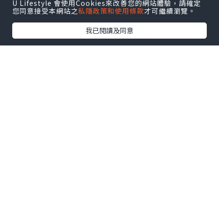
choisir l' appareil qui vous convient
U Lifestyle 會使用Cookies來改善您的網站體驗，請確定
您同意接受本網站之
私隱政策和使用條款
才可繼續瀏覽。
le mieux?
L 'objectif est - il très clair
我已閱讀及同意
Le choix de
mini camera de
surveillance
Wi - Fi devrait être l'
une de vos priorités.Plus la qualité
de la vidéo est bonne, plus vous
pouvez suivre de près ce qui se
passe au sein de la famille.Notez
que toutes les vidéos HD ne sont
pas identiques.Certains prétendent
peut - être pouvoir enregistrer 108
p, mais la qualité de la vidéo risque
d'être floue du fait qu'elle est
fabriquée à partir de capteurs peu