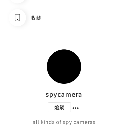
收藏
spycamera
追蹤
all kinds of spy cameras
