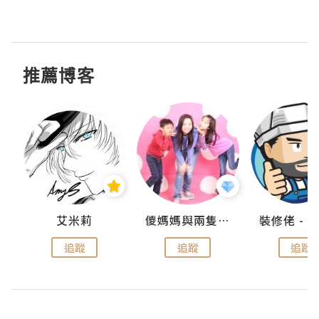
推薦博客
點滴
艾米莉
儍媽媽與兩隻小魔怪之家
追蹤
追蹤
追蹤