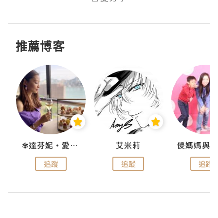
推薦博客
點滴
✾達芬妮•愛孩子•愛生活✾
艾米莉
追蹤
追蹤
追蹤