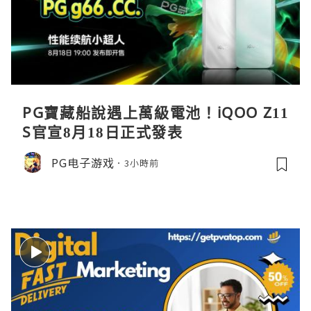
PG寶藏船說遇上萬級電池！iQOO Z11
S官宣8月18日正式發表
PG电子游戏
3小時前