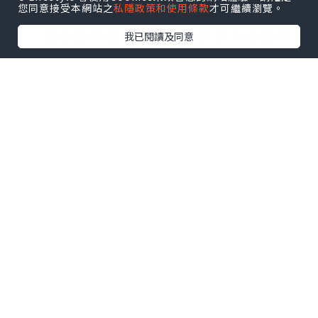
您同意接受本網站之
私隱政策和使用條款
才可繼續瀏覽。
強大水流能直接沖刷管道，將油垢、頭
髮、肥皂漬等徹底清除。特別是在廚房的
我已閱讀及同意
油脂問題上，高壓水力能有效擊碎並沖走
厚重油層，恢復管道原有的暢通度。這樣
不僅能立即解決堵塞，還能減少未來再次
塞渠的機會。
此外，
高壓通渠
屬於環保方式，全程使用
清水，不涉及任何化學藥劑，對家庭成員
及環境都更加安全。對於重視衛生和健康
的家庭來說，這是一個理想的選擇。再
者，專業通渠公司在操作高壓通渠時，亦
會同時檢查渠管狀況，若發現管道老化或
破裂，能及早提醒住戶進行維修，避免更
大問題發生。