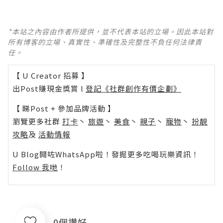
*本站之內容由作者所提供，並不代表本站的立場。因此本站對
所有博客的立場、真實性、準確性及完整性不負任何法律責
任。
【 U Creator 招募 】
出Post賺現金獎賞 l
登記《社群創作有價企劃》
【 睇Post + 參加品牌活動 】
瀏覽更多社群
打卡
丶
旅遊
丶
美食
丶
親子
丶
寵物
丶
扮靚
攻略
及
活動情報
U Blog開咗WhatsApp啦！發掘更多吃喝玩樂資訊！
Follow 我哋
！
0個讚好