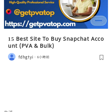
15 Best Site To Buy Snapchat Acco
unt (PVA & Bulk)
fdhgtyi
6小時前