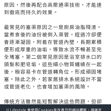
原因，然後再配合高壓通渠技術，才能達
到徹底而持久的效果。
最常見的塞渠原因之一是廚房油脂殘渣。
當煮食後的油份被倒入渠管，經過冷卻便
會逐漸凝固，附着在管道內壁，長期累積
便形成厚重的油垢，導致水流不暢甚至完
全堵塞。第二個常見原因是浴室排水口的
頭髮和肥皂垢，這些細小物質纏繞在一起
後，極容易卡在管道轉角位，形成頑固堵
塞。除此之外，若家居排水系統設計不當
或管道老化，也會增加塞渠的風險。
傳統方法雖然能短暫解決這些問題，但卻
無法徹底清理內壁沉積物。而高壓通渠的
U Lifestyle 會使用Cookies來改善您的網站體驗，請確定