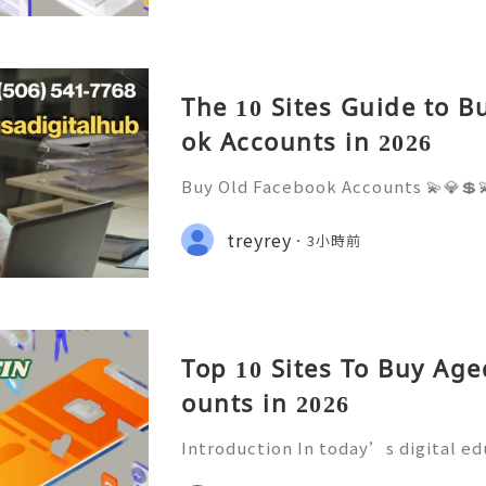
l
The 10 Sites Guide to B
ok Accounts in 2026
Buy Old Facebook Accounts 💫💎💲
7 Customer Support 💫💎💲💫🌐✨💎W
68 💫💎💲💫🌐✨💎Telegram: @usadig
treyrey
3小時前
cord: usadigitalhub 💫💎💲💫🌐✨💎
Top 10 Sites To Buy Ag
ounts in 2026
Introduction In today’s digital e
mmunication has become an essenti