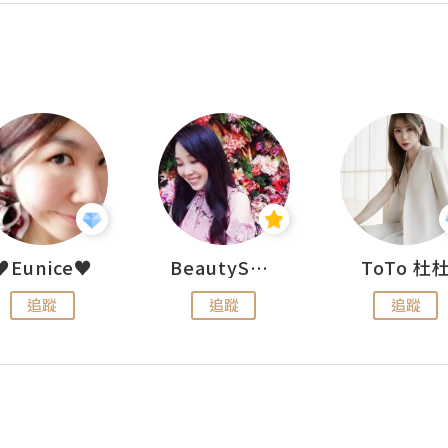
♥Eunice♥
BeautySearch
ToTo 杜
追蹤
追蹤
追蹤