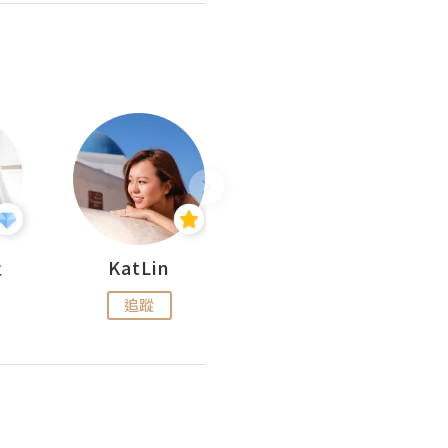
杜
KatLin
Missmiki 米奇小姐
追蹤
追蹤