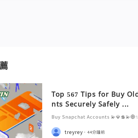
薦
Top 567 Tips for Buy O
nts Securely Safely ...
Buy Snapchat Accounts 💫💎💲💫🌐✨
stomer Support 💫💎💲💫🌐✨💎What
💫💎💲💫🌐✨💎Telegram: @usadigita
treyrey
44分鐘前
d: usadigitalhub 💫💎💲💫🌐✨💎Ema