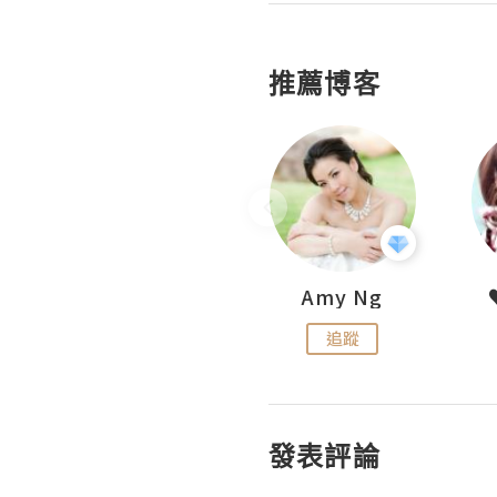
推薦博客
LoveCath 夏沫
Amy Ng
追蹤
追蹤
發表評論