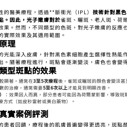
的醫美療程，透過**脈衝光（IPL）
技術針對黑色
點。因此，光子嫩膚對於
雀斑、曬斑、老人斑、荷爾
效果。然而，不同類型的色斑，對光子嫩膚的反應
的實際效果及其適用範圍。
原理
的光能深入皮膚，針對黑色素細胞產生選擇性熱能
出。隨著療程進行，斑點會逐漸變淡，膚色也會變
類型斑點的效果
較顯著，通常在
3至5次療程
後，雀斑或曬斑的顏色會變淡甚
數的治療，通常需要
5至6次以上
才能見到明顯改善。
）
：效果因人而異，部分患者可能因為荷爾蒙影響，導致斑
療方式（如皮秒雷射或美白藥物）。
真實案例評測
的患者回饋，療程後的肌膚普遍變得更透亮，斑點