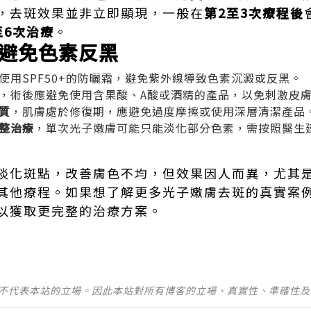
，去斑效果並非立即顯現，一般在
第2至3次療程後
至6次治療
。
避免色素反黑
使用SPF50+的防曬霜，避免紫外線導致色素沉澱或反黑。
，術後應避免使用含果酸、A酸或酒精的產品，以免刺激皮
質
，肌膚處於修復期，應避免過度摩擦或使用深層清潔產品
整治療
，單次光子嫩膚可能只能淡化部分色素，需按照醫生建
淡化斑點，改善膚色不均，但效果因人而異，尤其
其他療程。如果想了解更多光子嫩膚去斑的真實案
以獲取更完整的治療方案。
並不代表本站的立場。因此本站對所有博客的立場、真實性、準確性