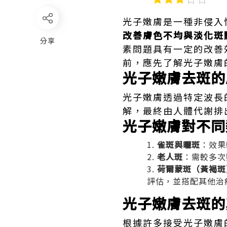
光子嫩膚是一種非侵入性
改善膚色不均與淡化斑
分享
素問題具有一定的改善
前，應先了解光子嫩膚
光子嫩膚去斑的
光子嫩膚透過特定波長
解，最終由人體代謝排
光子嫩膚對不同
雀斑與曬斑
：效果
老人斑
：需較多次
荷爾蒙斑（黃褐斑
評估，並搭配其他治
光子嫩膚去斑的
根據許多接受光子嫩膚