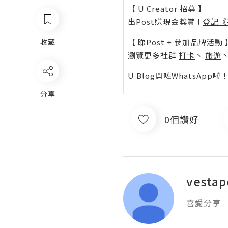
【 U Creator 招募 】
出Post賺現金獎賞 l
登記《
收藏
【 睇Post + 參加品牌活動 
瀏覽更多社群
打卡
丶
旅遊
U Blog開咗WhatsAp
分享
0個讚好
vestap
喜愛分享