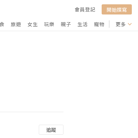
會員登記
開始撰寫
食
旅遊
女生
玩樂
親子
生活
寵物
行山
更多
打卡
追蹤