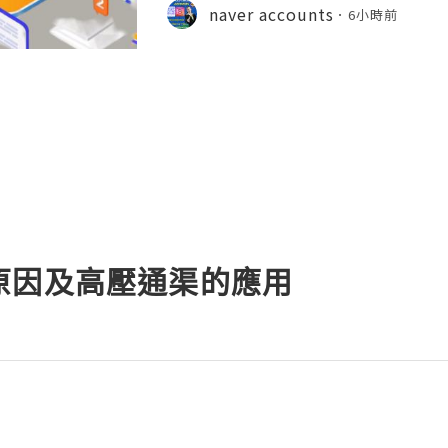
Educational institutions around th
naver accounts
6小時前
d email accounts to stude
原因及高壓通渠的應用