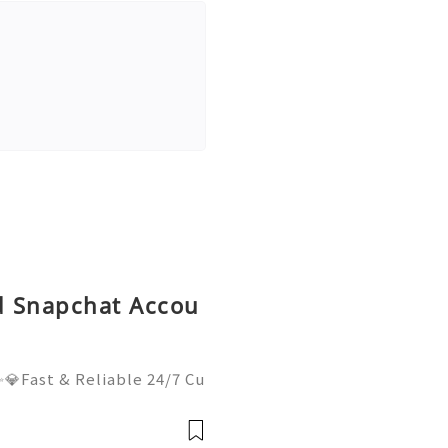
ld Snapchat Accou
💎Fast & Reliable 24/7 Cu
sApp :+1 (506) 541-7768
lhub 💫💎💲💫🌐✨💎Discor
il:usadigitalhubsell@gmai