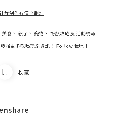
社群創作有價企劃》
】
丶
美食
丶
親子
丶
寵物
丶
扮靚攻略
及
活動情報
p啦！發掘更多吃喝玩樂資訊！
Follow 我哋
！
收藏
enshare