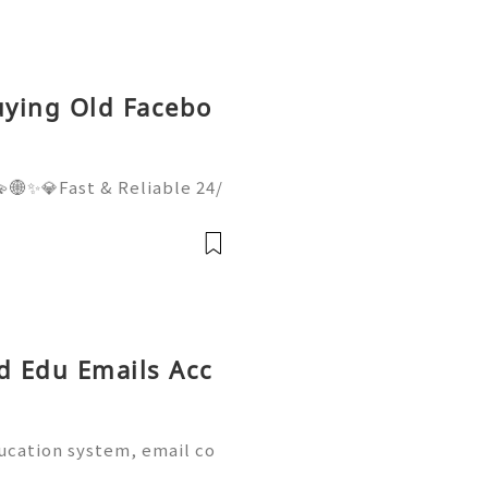
uying Old Facebo
🌐✨💎Fast & Reliable 24/
hatsApp :+1 (506) 541-77
italhub 💫💎💲💫🌐✨💎Dis
Email:usadigitalhubsell@g
ed Edu Emails Acc
ducation system, email co
al part of academic life.