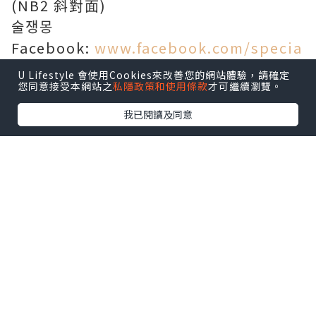
(NB2 斜對面)
술쟁몽
Facebook:
www.facebook.com/specia
lkoreadaily
U Lifestyle 會使用Cookies來改善您的網站體驗，請確定
您同意接受本網站之
私隱政策和使用條款
才可繼續瀏覽。
IG: specialkoreadaily
我已閱讀及同意
另外如果大家有啲害羞,,唔想開名,,
但又想知一啲"特別"嘅韓國資訊
或者有任何其他問題
就可以通過下面嘅link隨時問我哋啦~~
ask.fm/specialkoreadaily