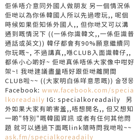
佢係唔介意同外國人做朋友 另一個情況係
佢哋以為你係韓國人所以先過嚟玩,, 呢個
時候如果佢知係外國人,, 但你哋又可以溝
通到嘅情況下 ((一係你識韓文,,一係佢識普
通話或英文)) 韓仔都會有90%願意繼續同
你玩嘅~, 不過講真,,喺CLUB入面識韓仔,,
都係小心啲好~ 佢哋真係唔係大家像中咁好
架~! 我哋建議盡量唔好跟佢哋離開間
CLUB啦~~ ((大家明白係咩意思嘅)) 술쟁몽
Facebook:
www.facebook.com/specia
lkoreadaily
IG: specialkoreadaily 另
外如果大家有啲害羞,,唔想開名,, 但又想知
一啲"特別"嘅韓國資訊 或者有任何其他問
題 就可以通過下面嘅link隨時問我哋啦~~
ask.fm/specialkoreadaily