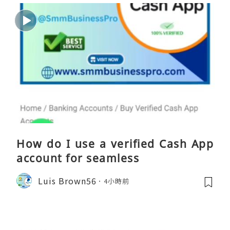
How do I use a verified Cash App
account for seamless
Luis Brown56
4小時前