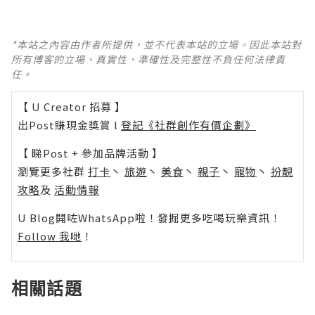
*本站之內容由作者所提供，並不代表本站的立場。因此本站對
所有博客的立場、真實性、準確性及完整性不負任何法律責
任。
【 U Creator 招募 】
出Post賺現金獎賞 l
登記《社群創作有價企劃》
【 睇Post + 參加品牌活動 】
瀏覽更多社群
打卡
丶
旅遊
丶
美食
丶
親子
丶
寵物
丶
扮靚
攻略
及
活動情報
U Blog開咗WhatsApp啦！發掘更多吃喝玩樂資訊！
Follow 我哋
！
相關話題