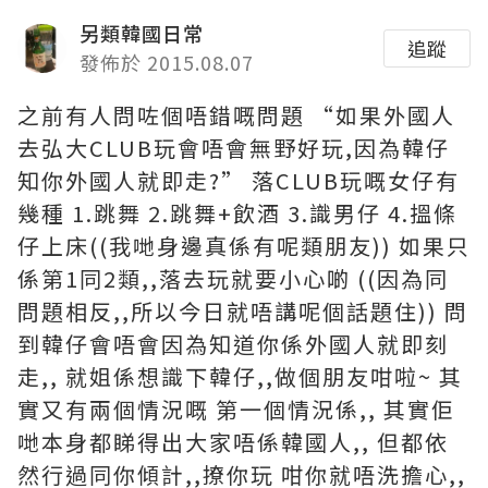
另類韓國日常
追蹤
發佈於 2015.08.07
之前有人問咗個唔錯嘅問題 “如果外國人
去弘大CLUB玩會唔會無野好玩,因為韓仔
知你外國人就即走?” 落CLUB玩嘅女仔有
幾種 1.跳舞 2.跳舞+飲酒 3.識男仔 4.搵條
仔上床((我哋身邊真係有呢類朋友)) 如果只
係第1同2類,,落去玩就要小心啲 ((因為同
問題相反,,所以今日就唔講呢個話題住)) 問
到韓仔會唔會因為知道你係外國人就即刻
走,, 就姐係想識下韓仔,,做個朋友咁啦~ 其
實又有兩個情況嘅 第一個情況係,, 其實佢
哋本身都睇得出大家唔係韓國人,, 但都依
然行過同你傾計,,撩你玩 咁你就唔洗擔心,,