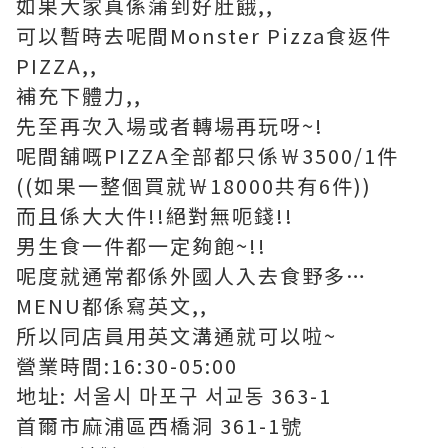
如果大家真係蒲到好肚餓,,
可以暫時去呢間Monster Pizza食返件
PIZZA,,
補充下體力,,
先至再次入場或者轉場再玩呀~!
呢間舖嘅PIZZA全部都只係￦3500/1件
((如果一整個買就￦18000共有6件))
而且係大大件!!絕對無呃錢!!
男生食一件都一定夠飽~!!
呢度就通常都係外國人入去食野多…
MENU都係寫英文,,
所以同店員用英文溝通就可以啦~
營業時間:16:30-05:00
地址: 서울시 마포구 서교동 363-1
首爾市麻浦區西橋洞 361-1號