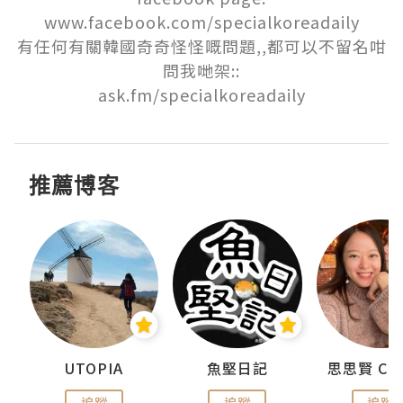
www.facebook.com/specialkoreadaily

有任何有關韓國奇奇怪怪嘅問題,,都可以不留名咁
問我哋架::

ask.fm/specialkoreadaily
推薦博客
urnal
UTOPIA
魚堅日記
追蹤
追蹤
追蹤