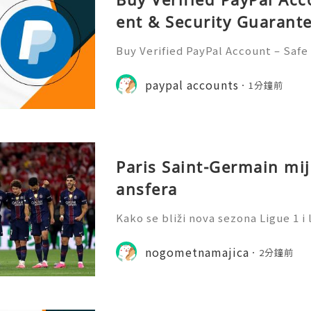
ent & Security Guarant
Buy Verified PayPal Account – Saf
antee If you want to buy verified 
security & support, you are in the r
paypal accounts
1分鐘前
pular way to send a
Paris Saint-Germain mij
ansfera
Kako se bliži nova sezona Ligue 1 i 
ava, Paris Saint-Germain demonstri
rategiju: odmiče se od svog dosada
nogometnamajica
2分鐘前
enja kako bi se um