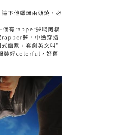
，這下他蠟燭兩頭燒，必
有rapper夢嘅阿叔
apper夢，中途穿插
國式幽默，套劇英文叫”
裝好colorful，好舊