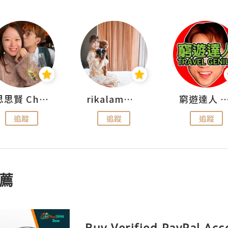
思思賢 ChillMyBabe
rikalammm
窮遊達人 Mr.TravelGe
追蹤
追蹤
追蹤
薦
Buy Verified PayPal Ac