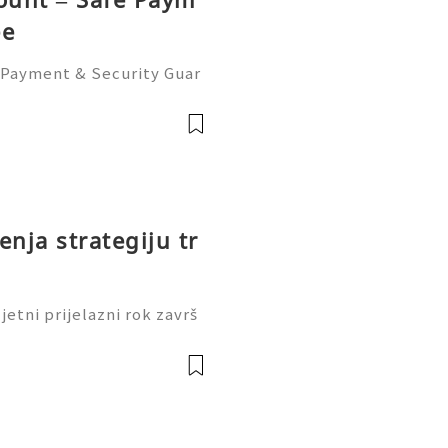
ee
e Payment & Security Guar
Paypal account with strong
ight place. Paypal is a po
enja strategiju tr
ljetni prijelazni rok završ
rao je novu operativnu st
šnjeg stila raskošnog troš