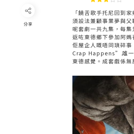
「饒舌歌手托尼回到家
須設法兼顧事業夢與父
分享
呢套劇一共九集，每集只
返咗東德鄉下參加阿媽
佢屋企人嘅唔同瑣碎事
Crap Happens
東德感覺。成套戲係無厘頭