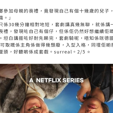
鄉參加母親的喪禮，竟發現自己有個十幾歲的兒子
職。」
係30幾分鐘相對地短，套劇講真幾無聊，就係講一個
喪禮，發現咗自己有個仔，但係佢仍然好想繼續佢嘅r
。坦白講捱咗好耐先睇完，套劇騎呢，唔知係咪德
”⋯⋯唯一可取嘅係主角係做得幾頹廢，入型入格，同埋佢啲服
，好聽啲係成套戲。surreal。2/5 ⭐