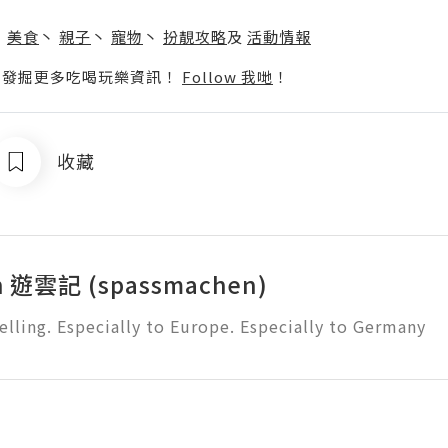
】
丶
美食
丶
親子
丶
寵物
丶
扮靚攻略
及
活動情報
p啦！發掘更多吃喝玩樂資訊！
Follow 我哋
！
收藏
h 遊雲記 (spassmachen)
elling. Especially to Europe. Especially to Germany