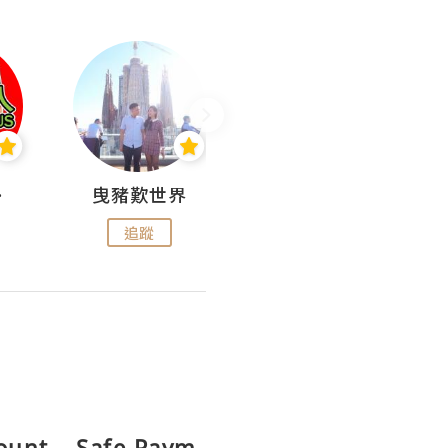
nius
曳豬歎世界
Koalascities (^O^)! @ UTravel
追蹤
追蹤
count – Safe Paym