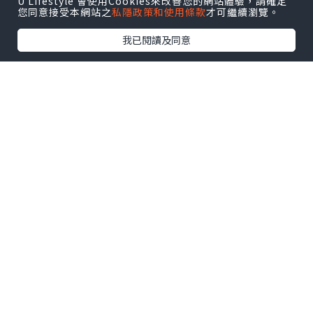
加協調統一，而且總體上的效果會很好。
U Lifestyle 會使用Cookies來改善您的網站體驗，請確定
您同意接受本網站之
私隱政策和使用條款
才可繼續瀏覽。
我已閱讀及同意
*本站之內容由作者所提供，並不代表本站的立場。因此本站對
所有博客的立場、真實性、準確性及完整性不負任何法律責
任。
【 U Creator 招募 】
出Post賺現金獎賞 l
登記《社群創作有價企劃》
【 睇Post + 參加品牌活動 】
瀏覽更多社群
打卡
丶
旅遊
丶
美食
丶
親子
丶
寵物
丶
扮靚
攻略
及
活動情報
U Blog開咗WhatsApp啦！發掘更多吃喝玩樂資訊！
Follow 我哋
！