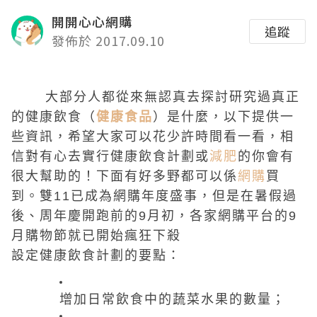
開開心心網購
追蹤
發佈於 2017.09.10
大部分人都
從來
無認真去探討研究過真正
的健康飲食（
健康食品
）
是
什麼
，以下提供一
些資訊，希望大家可以花少許時間看一看，相
信對有心去實行健康飲食計劃或
減肥
的你會有
很大幫助的！下面有好多野都可以係
網購
買
到。雙11已成為網購年度盛事，但是在暑假過
後、周年慶開跑前的9月初，各家網購平台的9
月購物節就已開始瘋狂下殺
設定健康飲食計劃的要點：
增加日常飲食中的蔬菜水果的數量；