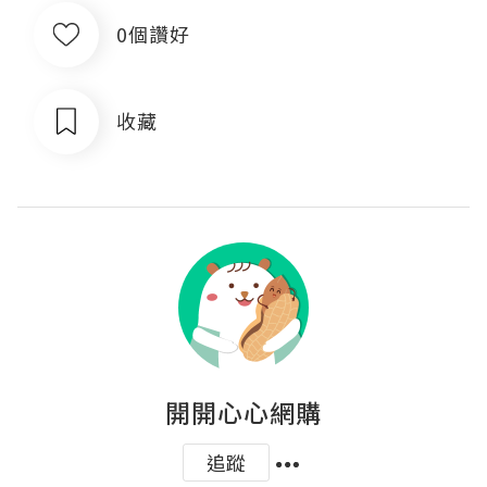
0個讚好
收藏
開開心心網購
追蹤