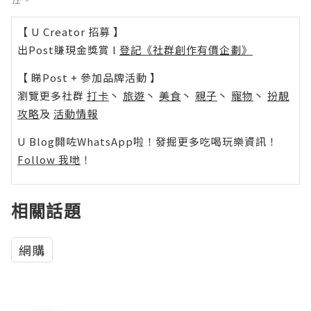
【 U Creator 招募 】
出Post賺現金獎賞 l
登記《社群創作有價企劃》
【 睇Post + 參加品牌活動 】
瀏覽更多社群
打卡
丶
旅遊
丶
美食
丶
親子
丶
寵物
丶
扮靚
攻略
及
活動情報
U Blog開咗WhatsApp啦！發掘更多吃喝玩樂資訊！
Follow 我哋
！
相關話題
網購