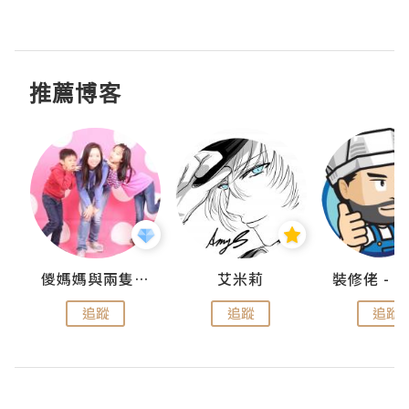
推薦博客
點滴
儍媽媽與兩隻小魔怪之家
艾米莉
追蹤
追蹤
追蹤