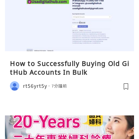
How to Successfully Buying Old Gi
tHub Accounts In Bulk
rt56yrt5y
7分鐘前