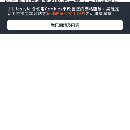
的風格和家裡面的裝修一樣，看起來會更
加協調統一，而且總體上的效果會很好。
U Lifestyle 會使用Cookies來改善您的網站體驗，請確定
您同意接受本網站之
私隱政策和使用條款
才可繼續瀏覽。
我已閱讀及同意
*本站之內容由作者所提供，並不代表本站的立場。因此本站對
所有博客的立場、真實性、準確性及完整性不負任何法律責
任。
【 U Creator 招募 】
出Post賺現金獎賞 l
登記《社群創作有價企劃》
【 睇Post + 參加品牌活動 】
瀏覽更多社群
打卡
丶
旅遊
丶
美食
丶
親子
丶
寵物
丶
扮靚
攻略
及
活動情報
U Blog開咗WhatsApp啦！發掘更多吃喝玩樂資訊！
Follow 我哋
！