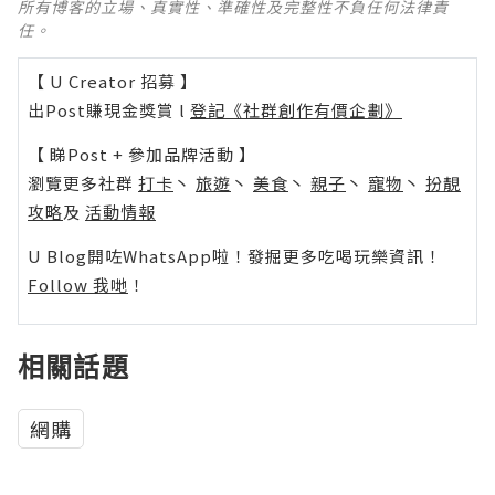
所有博客的立場、真實性、準確性及完整性不負任何法律責
任。
【 U Creator 招募 】
出Post賺現金獎賞 l
登記《社群創作有價企劃》
【 睇Post + 參加品牌活動 】
瀏覽更多社群
打卡
丶
旅遊
丶
美食
丶
親子
丶
寵物
丶
扮靚
攻略
及
活動情報
U Blog開咗WhatsApp啦！發掘更多吃喝玩樂資訊！
Follow 我哋
！
相關話題
網購