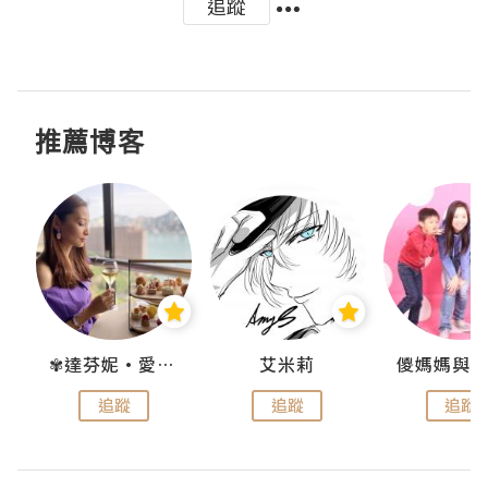
追蹤
推薦博客
點滴
✾達芬妮•愛孩子•愛生活✾
艾米莉
追蹤
追蹤
追蹤