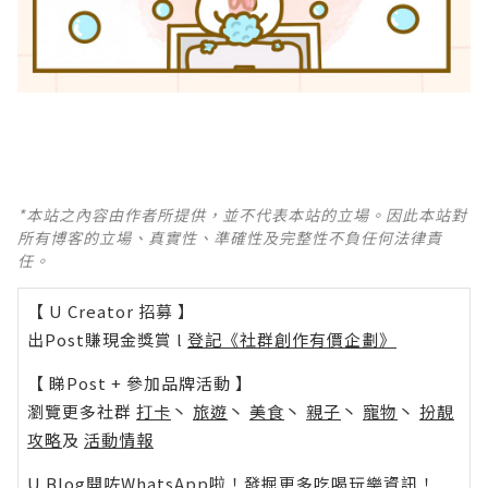
*本站之內容由作者所提供，並不代表本站的立場。因此本站對
所有博客的立場、真實性、準確性及完整性不負任何法律責
任。
【 U Creator 招募 】
出Post賺現金獎賞 l
登記《社群創作有價企劃》
【 睇Post + 參加品牌活動 】
瀏覽更多社群
打卡
丶
旅遊
丶
美食
丶
親子
丶
寵物
丶
扮靚
攻略
及
活動情報
U Blog開咗WhatsApp啦！發掘更多吃喝玩樂資訊！