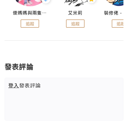
點滴
儍媽媽與兩隻小魔怪之家
艾米莉
追蹤
追蹤
追蹤
發表評論
登入
發表評論