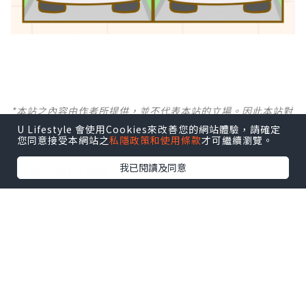
*本站之內容由作者所提供，並不代表本站的立場。因此本站對
所有博客的立場、真實性、準確性及完整性不負任何法律責
U Lifestyle 會使用Cookies來改善您的網站體驗，請確定
任。
您同意接受本網站之
私隱政策和使用條款
才可繼續瀏覽。
我已閱讀及同意
【 U Creator 招募 】
出Post賺現金獎賞 l
登記《社群創作有價企劃》
【 睇Post + 參加品牌活動 】
瀏覽更多社群
打卡
丶
旅遊
丶
美食
丶
親子
丶
寵物
丶
扮靚
攻略
及
活動情報
U Blog開咗WhatsApp啦！發掘更多吃喝玩樂資訊！
Follow 我哋
！