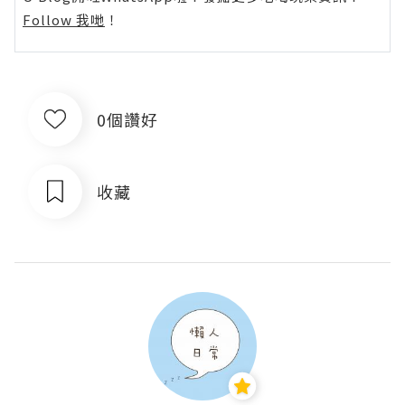
Follow 我哋
！
0個讚好
收藏