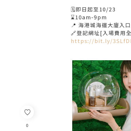
🗓即日起至10/23
⌛️10am-9pm
📍 海港城海運大廈入
🔗登記網址[入場費用全
https://bit.ly/3SLf
0