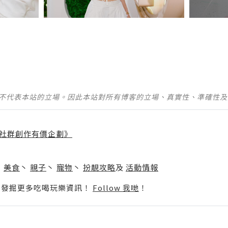
並不代表本站的立場。因此本站對所有博客的立場、真實性、準確性
社群創作有價企劃》
】
丶
美食
丶
親子
丶
寵物
丶
扮靚攻略
及
活動情報
p啦！發掘更多吃喝玩樂資訊！
Follow 我哋
！