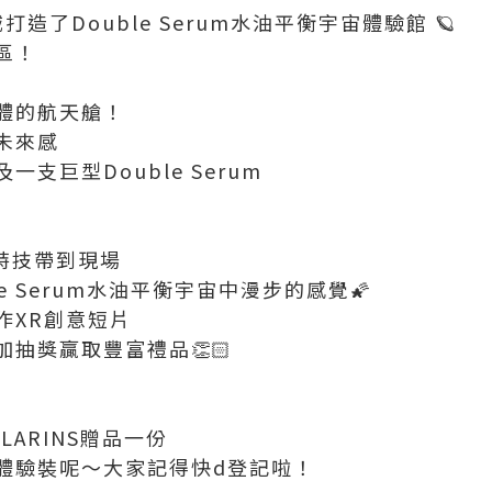
城打造了Double Serum水油平衡宇宙體驗館 🪐
區！
體的航天艙！
未來感
支巨型Double Serum
R 特技帶到現場
e Serum水油平衡宇宙中漫步的感覺🌠
作XR創意短片
抽獎贏取豐富禮品👏🏻
LARINS贈品一份
體驗裝呢～大家記得快d登記啦！