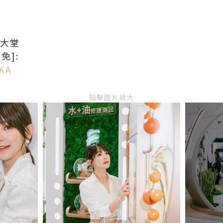
口大堂
免]:
DKA
點擊圖片放大