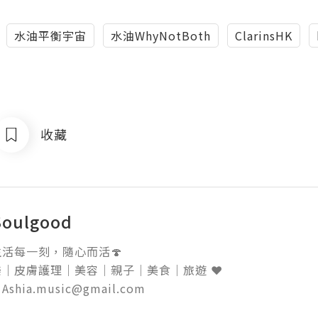
水油平衡宇宙
水油WhyNotBoth
ClarinsHK
收藏
Soulgood
活每一刻，隨心而活🍄

｜皮膚護理｜美容｜親子｜美食｜旅遊 ❤️ 
