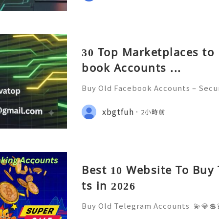
30 Top Marketplaces to 
book Accounts ...
Buy Old Facebook Accounts – Secur
cerns, and Safe Alternatives (Compl
NSTANT REPLY GUARANTEED ✨🔥⚡️🌐
xbgtfuh
2小時前
tpvatop ⚡️📢👤🔔 Telegram Userna
Best 10 Website To Buy
ts in 2026
Buy Old Telegram Accounts 💫💎💲
4/7 Customer Support 💫💎💲💫🌐✨