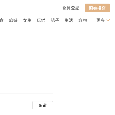
會員登記
開始撰寫
食
旅遊
女生
玩樂
親子
生活
寵物
行山
更多
打卡
追蹤