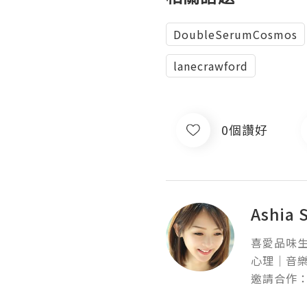
DoubleSerumCosmos
lanecrawford
0個讚好
Ashia 
喜愛品味生
心理｜音樂