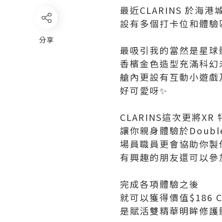
最近CLARINS 於海港
設有多個打卡位和體驗
分享
最吸引我的當然是星球
香檳金色造型充滿科幻
艙內更設有互動小遊戲及一
好可愛呀✨
CLARINS這次更將X
讓你親身體驗於Doubl
場員職員更會協助你製
有興趣的朋友還可以參加
完成各項體驗之後
就可以獲得價值$186 C
是賦活雙精華明眸修護