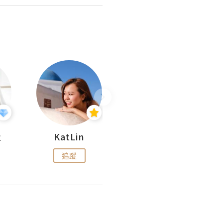
杜
KatLin
Missmiki 米奇小姐
追蹤
追蹤