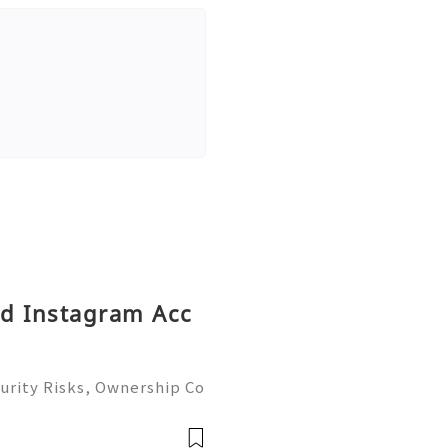
ld Instagram Acc
urity Risks, Ownership Co
plete Guide 2026) 🌐⚡️🔥✨
 ⚡️📱💬🚀 Telegram: @g
ame: