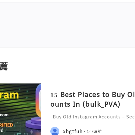
薦
15 Best Places to Buy O
ounts In (bulk_PVA)
Buy Old Instagram Accounts – Sec
ncerns, and Safe Alternatives (Com
INSTANT REPLY GUARANTEED ✨🔥⚡️
xbgtfuh
1小時前
etpvatop ⚡️📢👤🔔 Telegram Usern