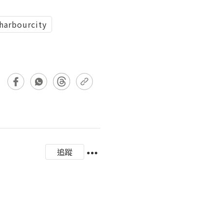
harbourcity
追蹤