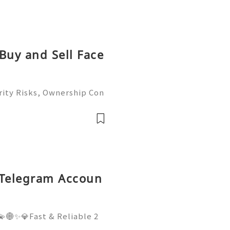
Buy and Sell Face
ity Risks, Ownership Con
ete Guide 2026) 🌐⚡️🔥✨ I
 ⚡️📱💬🚀 Telegram: @ge
me: @ge
 Telegram Accoun
🌐✨💎Fast & Reliable 2
WhatsApp :+1 (506) 541-