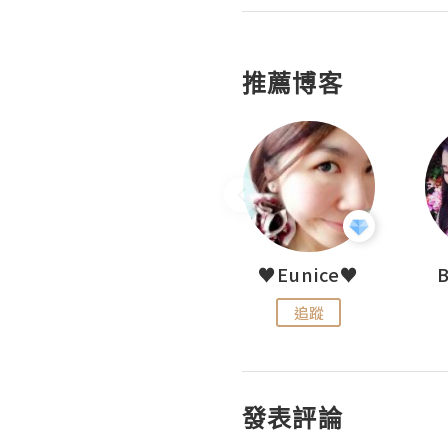
推薦博客
LoveCath 夏沫
♥Eunice♥
追蹤
追蹤
發表評論