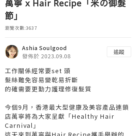
萬寧 x Hair Recipe「米の御髮
節」
瀏覽次數:3637
Ashia Soulgood
追蹤
發佈於 2023.09.08
工作關係經常要set 頭
髮絲難免容易變乾易折斷
的確需要更勤力護理修復髮質
今個9月，香港最大型健康及美容產品連鎖
店萬寧將為大家呈獻「Healthy Hair
Carnival」
這天來到萬寧與Hair Recipe攜手舉辦的