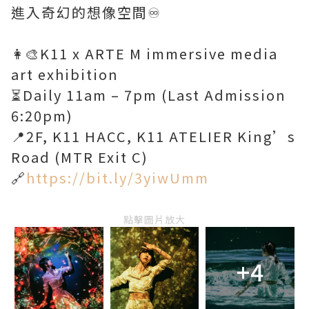
進入奇幻的想像空間♾️
👩‍🎨K11 x ARTE M immersive media
art exhibition
⏳Daily 11am – 7pm (Last Admission
6:20pm)
📍2F, K11 HACC, K11 ATELIER King’s
Road (MTR Exit C)
🔗
https://bit.ly/3yiwUmm
點擊圖片放大
+4