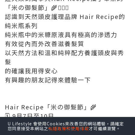
「米の御髮節」🌾💆🏻‍♀️
認識到天然頭皮護理品牌 Hair Recipe的
純米瓶系列
純米瓶中的米糠原液具有極高的滲透力
有效從內而外改善滋養髮質
以天然方法和溫和純粹配方養護頭皮與秀
髮
的確讓我用得安心
有興趣的朋友記得來體驗一下
Hair Recipe「米の御髮節」🌾
🗓️ 9月7日至10日
📍銅鑼灣Fashion Walk中庭
U Lifestyle 會使用Cookies來改善您的網站體驗，請確定
您同意接受本網站之
私隱政策和使用條款
才可繼續瀏覽。
🫶🏻優惠1 : 每日首100名體驗人士可獲得