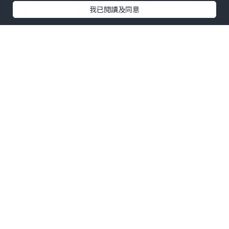
我已閱讀及同意
價值$39萬寧優惠券乙張^
🫶🏻優惠2: 到打卡區打卡分享和獲得價值
$49純米瓶優惠券乙張^
🫶🏻優惠3: 即日至9月14日到萬寧任何一間
分店購買Hair Recipe純米瓶系列單件裝，
即可享有第2件半價優惠
^優惠券數量有限，送完即止 *最終售價及
優惠由萬寧決定，故實際售價及時間以店
内價格為準
點擊圖片放大
+3