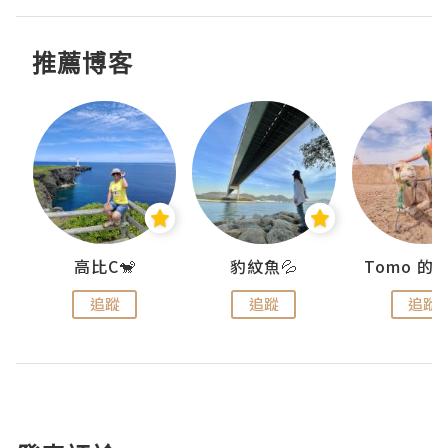
推薦博客
)
高比C🐒
豹紋魚💦
追蹤
追蹤
追蹤