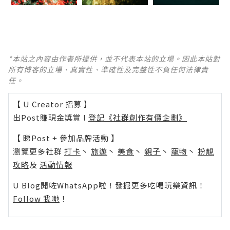
*本站之內容由作者所提供，並不代表本站的立場。因此本站對
所有博客的立場、真實性、準確性及完整性不負任何法律責
任。
【 U Creator 招募 】
出Post賺現金獎賞 l
登記《社群創作有價企劃》
【 睇Post + 參加品牌活動 】
瀏覽更多社群
打卡
丶
旅遊
丶
美食
丶
親子
丶
寵物
丶
扮靚
攻略
及
活動情報
U Blog開咗WhatsApp啦！發掘更多吃喝玩樂資訊！
Follow 我哋
！