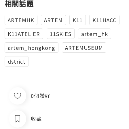
相關話題
ARTEMHK
ARTEM
K11
K11HACC
K11ATELIER
11SKIES
artem_hk
artem_hongkong
ARTEMUSEUM
dstrict
0個讚好
收藏