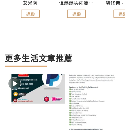
點滴
艾米莉
儍媽媽與兩隻小魔怪之家
追蹤
追蹤
追蹤
更多生活文章推薦