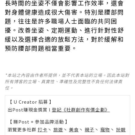
長時間的坐姿不僅會影響工作效率，還會
對身體健康造成很大傷害。特別是腰部問
題，往往是許多職場人士面臨的共同困
擾。改善坐姿、定期運動、進行針對性舒
緩以及選擇合適的放鬆方法，對於緩解和
預防腰部問題相當重要。
*本站之內容由作者所提供，並不代表本站的立場。因此本站對
所有博客的立場、真實性、準確性及完整性不負任何法律責
任。
【 U Creator 招募 】
出Post賺現金獎賞 l
登記《社群創作有價企劃》
【 睇Post + 參加品牌活動 】
瀏覽更多社群
打卡
丶
旅遊
丶
美食
丶
親子
丶
寵物
丶
扮靚