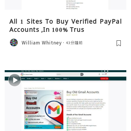
All 1 Sites To Buy Verified PayPal
Accounts ,In 100% Trus
William Whitney
43分鐘前