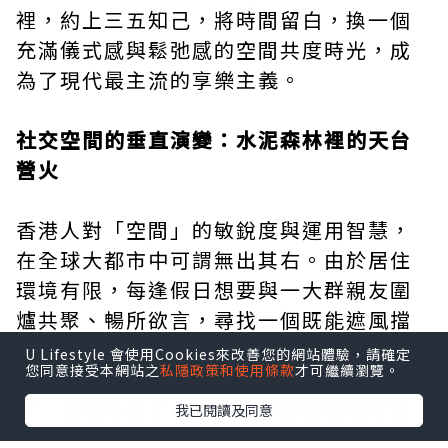
裡，約上三五知己，將時間留白，換一個
充滿儀式感與鬆弛感的空間共度時光，成
為了現代最主流的享樂主義。
社交空間的垂直演變：水泥森林裡的天台
營火
香港人對「空間」的敏銳度與運用智慧，
在全球大都市中可謂無出其右。由於居住
環境有限，每逢假日想要與一大群親友圍
爐共聚、暢所欲言，尋找一個既能遮風擋
雨、又具備露天風情的私密場地，便成了
U Lifestyle 會使用Cookies來改善您的網站體驗，請確定
您同意接受本網站之
私隱政策和使用條款
才可繼續瀏覽。
假日出遊的核心考量。這種強烈的社交需
求，直接推動了本地娛樂空間的結構性進
我已閱讀及同意
化。