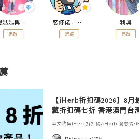
儍媽媽與兩隻小魔怪之家
裝修佬 - 香港一站式網上裝修平台
利奧
追蹤
追蹤
追蹤
薦
【iHerb折扣碼2026】8月
藏折扣碼七折 香港澳門台灣新加
30％ off
本文收集iHerb折扣碼/iHerb 優惠碼/iH
erb折扣碼疊加(iherb code/iherb prom
coupon)，新客戶舊客戶都能享折扣。
Dblog
12分鐘前