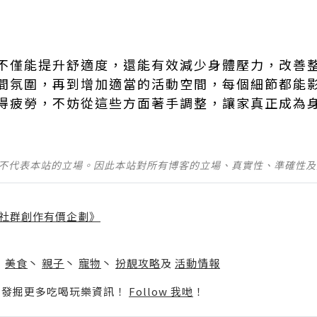
不僅能提升舒適度，還能有效減少身體壓力，改善
間氛圍，再到增加適當的活動空間，每個細節都能
得疲勞，不妨從這些方面著手調整，讓家真正成為
並不代表本站的立場。因此本站對所有博客的立場、真實性、準確性
社群創作有價企劃》
】
丶
美食
丶
親子
丶
寵物
丶
扮靚攻略
及
活動情報
p啦！發掘更多吃喝玩樂資訊！
Follow 我哋
！