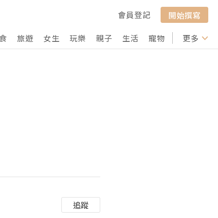
會員登記
開始撰寫
食
旅遊
女生
玩樂
親子
生活
寵物
行山
更多
打卡
追蹤