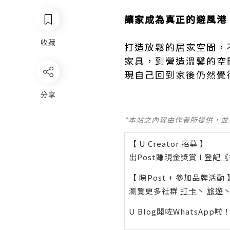
讓家成為真正的避風港
收藏
打造放鬆的居家空間，
家具，到營造溫馨的空
現自己回到家後仍然覺
分享
*本站之內容由作者所提供，
【 U Creator 招募 】
出Post賺現金獎賞 l
登記《
【 睇Post + 參加品牌活動 
瀏覽更多社群
打卡
丶
旅遊
U Blog開咗WhatsAp