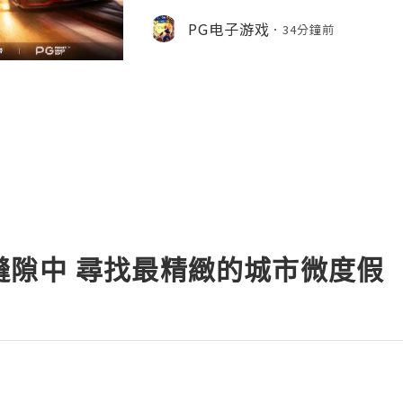
子官方平台關注到，新機預計帶來可變光
島、第二代C2自研基頻晶片及2nm製程A
PG电子游戏
34分鐘前
引不少PG極速贏家用戶提前關注。其
調整進光量，提升夜拍、人像虛化與風
螢幕占比更高，視覺體驗更沉浸。此外，iPh
果
縫隙中 尋找最精緻的城市微度假