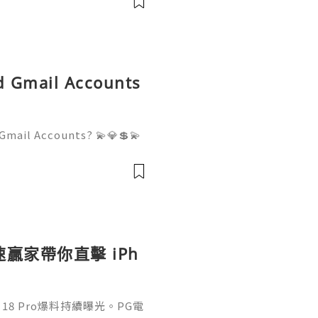
ld Gmail Accounts
Gmail Accounts? 💫💎💲💫
er Support 💫💎💲💫🌐✨💎W
💫🌐✨💎Telegram: @usadigi
igitalhub 💫💎💲💫🌐✨💎Em
贏家帶你直擊 iPh
18 Pro爆料持續曝光。PG電