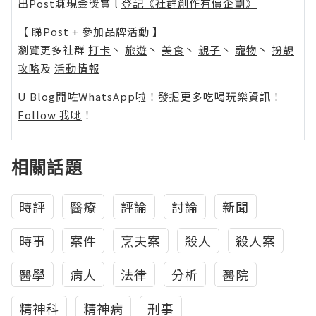
出Post賺現金獎賞 l
登記《社群創作有價企劃》
【 睇Post + 參加品牌活動 】
瀏覽更多社群
打卡
丶
旅遊
丶
美食
丶
親子
丶
寵物
丶
扮靚
攻略
及
活動情報
U Blog開咗WhatsApp啦！發掘更多吃喝玩樂資訊！
Follow 我哋
！
相關話題
時評
醫療
評論
討論
新聞
時事
案件
烹夫案
殺人
殺人案
醫學
病人
法律
分析
醫院
精神科
精神病
刑事