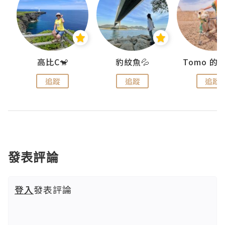
)
高比C🐒
豹紋魚💦
追蹤
追蹤
追蹤
發表評論
登入
發表評論