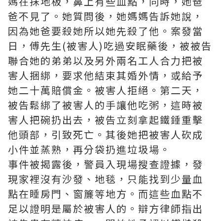
媽在抹地板，鼻上有些血點，同時，她爸
爸不見了。她質問後，她媽媽告訴她說，
因為她爸要殺她所以她先殺了他。案發當
日，傅先生(被害人)吃過安眠藥後，被被告
聯合她的弟弟以及另外兩名工人合力把被
害人捆綁，要求他結束其婚外情，或給予
她二十萬賠償金。被害人拒絕。第二天，
被告鬆綁了被害人的手讓他吃粥，這時被
害人把碗扔出去，被告立刻拿起鐵錘重擊
他頭部，引致死亡。其後她把被害人砍成
小件並蒸熟，再分袋扔進垃圾場。
事件被揭露後，警員入現場搜查證據，發
現家裡沒有沙發、地毯，只能找到少量血
點在睡房門、窗簾等地方。而這些血點不
足以證明是屬於被害人的。辯方律師指出