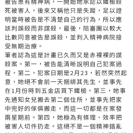
被告患有精神病，一開始她承認以鐵槌殺
死被害人，後來又稱他只是失蹤，足以證
明當時被告是不清楚自己的行為，所以應
該判誤殺而非謀殺。最後，陪審團以較大
比數同意被告是誤殺，並判入精神病院接
受無期治療。
筆者認為這是計畫已久而又是赤裸裸的謀
殺案。第一，被告能清晰說明自己犯案過
程，第二，犯案日期是2月23，若然突然起
意，她絕不會前一天捆綁其先生，並事先
在1月份時到五金店買下鐵槌。第三，她事
先通知女兒搬去第二個住所，並事先把家
中完好的傢俱搬走，而這一切都是在案發
兩星期前。第四，她極為有條理、效率把
被害人切件扔走。這絕不是一個精神錯亂