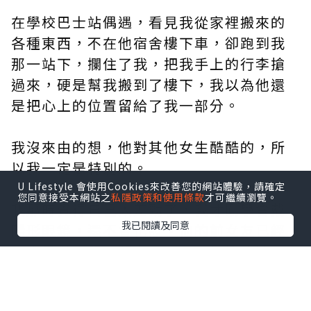
在學校巴士站偶遇，看見我從家裡搬來的
各種東西，不在他宿舍樓下車，卻跑到我
那一站下，攔住了我，把我手上的行李搶
過來，硬是幫我搬到了樓下，我以為他還
是把心上的位置留給了我一部分。
我沒來由的想，他對其他女生酷酷的，所
以我一定是特別的。
U Lifestyle 會使用Cookies來改善您的網站體驗，請確定
您同意接受本網站之
私隱政策和使用條款
才可繼續瀏覽。
我那時覺得自己太差勁了，我才剛學會戴
我已閱讀及同意
隱形眼鏡，還不會化妝。他的前女友已經
在穿吊帶衣服、緊身裙，每天精緻的妝容
上下課了。