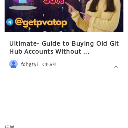
Ultimate- Guide to Buying Old Git
Hub Accounts Without ...
fdhgtyi
6小時前
玩樂