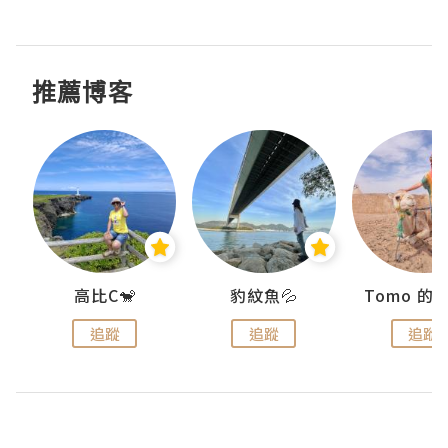
推薦博客
)
高比C🐒
豹紋魚💦
追蹤
追蹤
追蹤