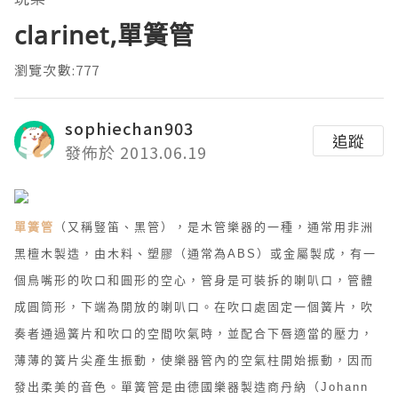
clarinet,單簧管
瀏覽次數:777
sophiechan903
追蹤
發佈於 2013.06.19
單簧管
（又稱豎笛、黑管），是木管樂器的一種，通常用非洲
黑檀木製造，由木料、塑膠（通常為ABS）或金屬製成，有一
個鳥嘴形的吹口和圓形的空心，管身是可裝拆的喇叭口，管體
成圓筒形，下端為開放的喇叭口。在吹口處固定一個簧片，吹
奏者通過簧片和吹口的空間吹氣時，並配合下唇適當的壓力，
薄薄的簧片尖產生振動，使樂器管內的空氣柱開始振動，因而
發出柔美的音色。單簧管是由德國樂器製造商丹納（Johann