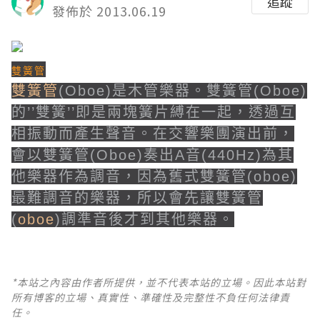
追蹤
發佈於 2013.06.19
雙簧管
雙簧管
(Oboe)是木管樂器。雙簧管(Oboe)
的’’雙簧’’即是兩塊簧片縛在一起，透過互
相振動而產生聲音。在交響樂團演出前，
會以雙簧管(Oboe)奏出A音(440Hz)為其
他樂器作為調音，因為舊式雙簧管(oboe)
最難調音的樂器，所以會先讓雙簧管
(
oboe
)調準音後才到其他樂器。
*本站之內容由作者所提供，並不代表本站的立場。因此本站對
所有博客的立場、真實性、準確性及完整性不負任何法律責
任。