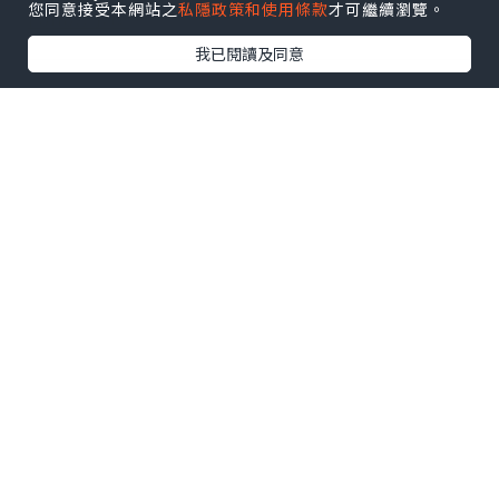
您同意接受本網站之
私隱政策和使用條款
才可繼續瀏覽。
Follow 我哋
！
我已閱讀及同意
相關話題
clarinet
單簧管
0個讚好
收藏