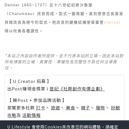
Denner 1665~1707）在十八世紀初將沙魯摩
（Chalumeau）改良而成，型式一變再變，直到德意志長笛家
貝姆改良為現今的型式。他改良的鍵機結構使單簧管
clarinet
得以吹奏各種調性。
*本站之內容由作者所提供，並不代表本站的立場。因此本站對
所有博客的立場、真實性、準確性及完整性不負任何法律責
任。
【 U Creator 招募 】
出Post賺現金獎賞 l
登記《社群創作有價企劃》
【 睇Post + 參加品牌活動 】
瀏覽更多社群
打卡
丶
旅遊
丶
美食
丶
親子
丶
寵物
丶
扮靚
攻略
及
活動情報
U Blog開咗WhatsApp啦！發掘更多吃喝玩樂資訊！
U Lifestyle 會使用Cookies來改善您的網站體驗，請確定