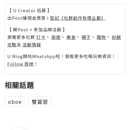
【 U Creator 招募 】
出Post賺現金獎賞 l
登記《社群創作有價企劃》
【 睇Post + 參加品牌活動 】
瀏覽更多社群
打卡
丶
旅遊
丶
美食
丶
親子
丶
寵物
丶
扮靚
攻略
及
活動情報
U Blog開咗WhatsApp啦！發掘更多吃喝玩樂資訊！
Follow 我哋
！
相關話題
oboe
雙簧管