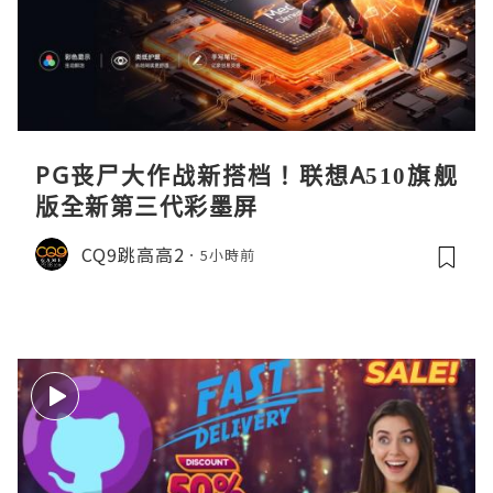
PG丧尸大作战新搭档！联想A510旗舰
版全新第三代彩墨屏
CQ9跳高高2
5小時前