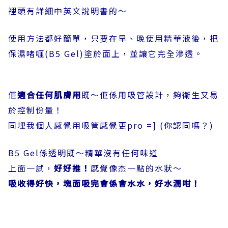
裡頭有詳細中英文說明書的～
使用方法都好簡單，只要在早、晚使用精華液後，把
保濕啫喱(B5 Gel)塗於面上，並讓它完全滲透。
佢
適合任何肌膚用
既～佢係用吸管設計，夠衛生又易
於控制份量！
同埋我個人感覺用吸管感覺更pro =] (你認同嗎？)
B5 Gel係透明既～精華沒有任何味道
上面一試，
好好推！
感覺像杰一點的水狀～
吸收得好快，塊面吸完會係會水水，好水潤咁！