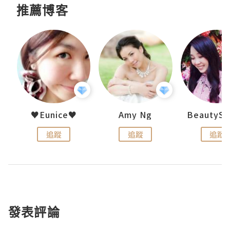
推薦博客
h 夏沫
♥Eunice♥
Amy Ng
追蹤
追蹤
追蹤
發表評論