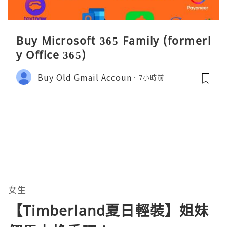
Buy Microsoft 365 Family (formerl
y Office 365)
Buy Old Gmail Accoun
7小時前
女生
【Timberland夏日輕裝】姐妹