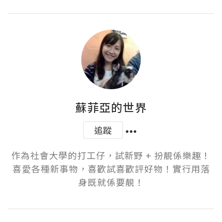
蘇菲亞的世界
追蹤
作為社會大學的打工仔，試新野 + 扮靚係樂趣！
喜愛各種新事物，喜歡試喜歡評好物！實行用落
身既就係要靚！