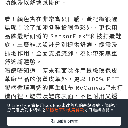
功能及以舒適感掛帥。
看！顏色實在非常富夏日感，黃配綠很醒
晨呢！除了加添各種搶眼色彩外，更採用
品牌最新研發的 SensorFlex™科技打造鞋
底，三層鞋底設計分別提供舒適，緩震及
抓地作用，全面支援雙腳，為你帶來無重
舒適新體驗。
唔講唔知道，原來鞋面除採用銀級環保皮
革廠出品的優質皮革外，更以 100% PET
膠樽循環再造的再生帆布 ReCanvas™來打
造內裡，鞋帶及鞋床表面，不但耐用又透
氣，且極具環保意識。
U Lifestyle 會使用Cookies來改善您的網站體驗，請確定
您同意接受本網站之
私隱政策和使用條款
才可繼續瀏覽。
之後更有星級化妝師Will Or為我們示範夏
日妝容，為Timberland的服裝添上輕鬆
我已閱讀及同意