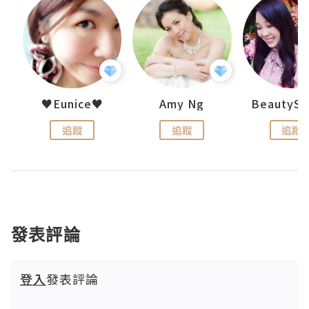
h 夏沫
♥Eunice♥
Amy Ng
追蹤
追蹤
追蹤
發表評論
登入
發表評論