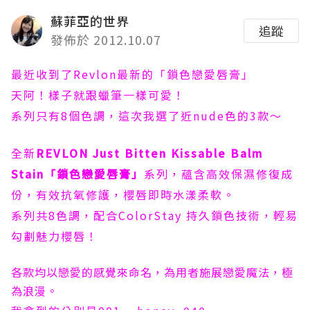
蘇菲亞的世界
追蹤
發佈於 2012.10.07
最近收到了Revlon最新的「鎖色戀愛唇膏」
天阿！樣子就跟蠟筆一樣可愛！
系列只有8個色調，這次我選了近nude色的3款～
全新
REVLON
Just Bitten Kissable Balm
Stain
「鎖色戀愛唇膏」
系列，蘊含高效保濕修復成
份，有效抗氧修護，櫻唇即時水漾柔軟。
系列共8色調，配合ColorStay 持久鎖色技術，輕易
勾劃魅力櫻唇！
各款均以戀愛的感覺來命名，為用者施展戀愛魔法，極
為浪漫。