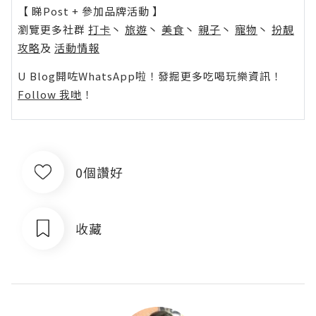
【 睇Post + 參加品牌活動 】
瀏覽更多社群
打卡
丶
旅遊
丶
美食
丶
親子
丶
寵物
丶
扮靚
攻略
及
活動情報
U Blog開咗WhatsApp啦！發掘更多吃喝玩樂資訊！
Follow 我哋
！
0個讚好
收藏