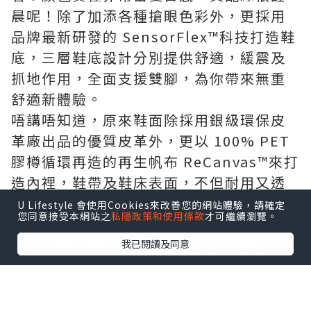
晨呢！除了加添各種搶眼色彩外，更採用
品牌最新研發的 SensorFlex™科技打造鞋
底，三層鞋底設計分別提供舒適，緩震及
抓地作用，全面支援雙腳，為你帶來無重
舒適新體驗。
唔講唔知道，原來鞋面除採用銀級環保皮
革廠出品的優質皮革外，更以 100% PET
膠樽循環再造的再生帆布 ReCanvas™來打
造內裡，鞋帶及鞋床表面，不但耐用又透
氣，且極具環保意識。
U Lifestyle 會使用Cookies來改善您的網站體驗，請確定
您同意接受本網站之
私隱政策和使用條款
才可繼續瀏覽。
之後更有星級化妝師Will Or為我們示範夏
日妝容，為Timberland的服裝添上輕鬆
我已閱讀及同意
時尚感。
示範既快捷又清晰，而且效果分明。