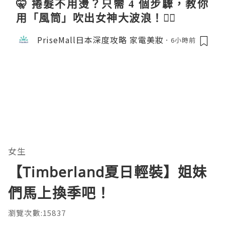
🤫 捲髮不用燙？只需 4 個步驟，教你
用「風筒」吹出女神大波浪！💇‍♀️
PriseMall日本深度攻略 家電美妝
6小時前
女生
【Timberland夏日輕裝】姐妹
們馬上換季吧！
瀏覽次數:15837