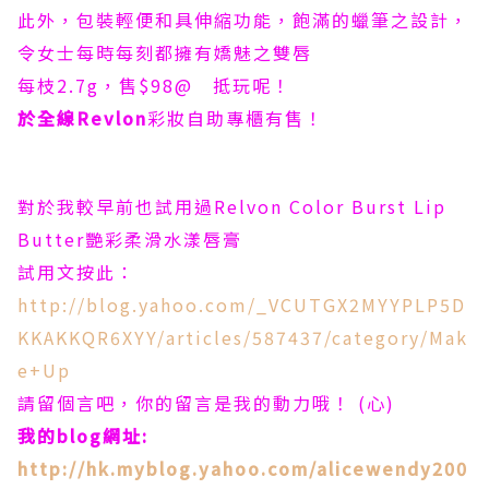
此外，包裝輕便和具伸縮功能，飽滿的蠟筆之設計，
令女士每時每刻都擁有嬌魅之雙唇
每枝2.7g，售$98@ 抵玩呢！
於全線
Revlon
彩妝自助專櫃有售！
對於我較早前也試用過Relvon Color Burst Lip
Butter艷彩柔滑水漾唇膏
試用文按此：
http://blog.yahoo.com/_VCUTGX2MYYPLP5D
KKAKKQR6XYY/articles/587437/category/Mak
e+Up
請留個言吧，你的留言是我的動力哦！ (心)
我的
blog
網址
:
http://hk.myblog.yahoo.com/alicewendy200