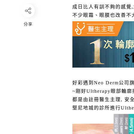
成日比人有訓不夠的感覺,
不少眼霜、眼膜也改善不大,
分享
好彩遇到
Neo Derm
~剛好Ultherapy眼部輪廓
都是由註冊醫生主理, 安
堅尼地城的診所進行Ulther