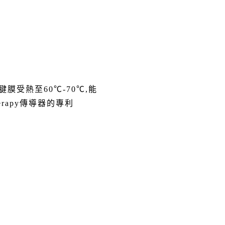
肌腱膜受熱至60℃
-70℃
,
能
rapy
傳導器的專利