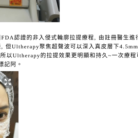
美國FDA認證的非入侵式輪廓拉提療程, 由註冊醫生進行,
 但Ultherapy聚焦超聲波可以深入真皮層下4.5mm肌
所以Ulth
erapy的拉提效果更明顯和持久~一次療
標記阿。