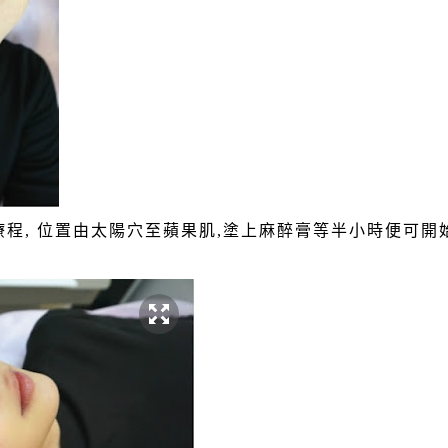
 眼部療程, 位置由太陽穴至蘋果肌,塗上麻醉膏等半小時便可