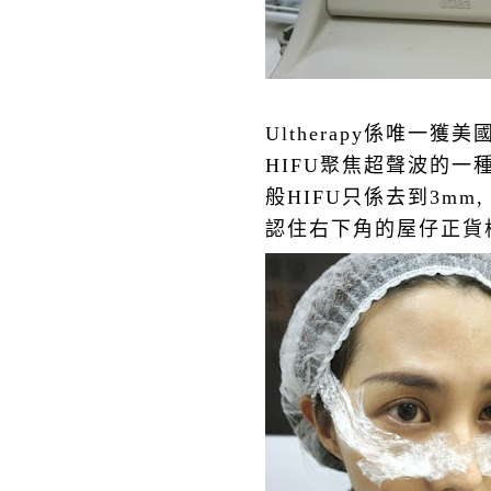
Ultherapy係唯一獲
HIFU聚焦超聲波的一種,
般HIFU只係去到3mm, 
認住
右下角的屋仔正貨