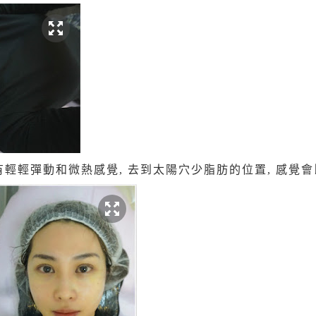
痛,只有輕輕彈動和微熱感覺, 去到太陽穴少脂肪的位置, 感覺