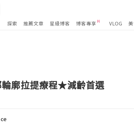
探索
推薦文章
星級博客
博客專享
VLOG
美
y眼部輪廓拉提療程★減齡首選
ace