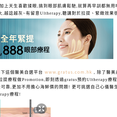
加上天生喜歡揉眼,搞到眼部肌膚鬆馳,就算再早訓都無用
越諗越灰~有留意Ultherapy,聽講對於拉提、緊緻效果
www.gratus.com.hk
公司旗下這個醫美自選平台
, 除了醫美
拉提療程做Promotion,即刻透過gratus預約Ultherapy療
全可靠,更加不用擔心海鮮價的問題! 更可挑選
自己
心儀醫生
apy療程!