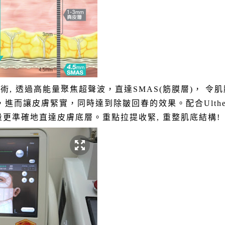
性技術, 透過高能量聚焦超聲波，直達SMAS(筋膜層)， 令
，進而讓皮膚緊實，同時達到除皺回春的效果。
配合Ulthe
令能量更準確地直達皮膚底層。重點拉提收緊, 重整肌底結構!