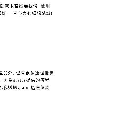
啦,電眼當然無我份~使用
很好,一直心大心細想試試!
產品外, 也有很多療程優惠
程, 因為
gratus提供的
療程
,我透過gratus選左位於