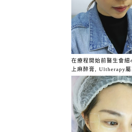
在療程開始前醫生會細心講
上麻醉膏, Ulther