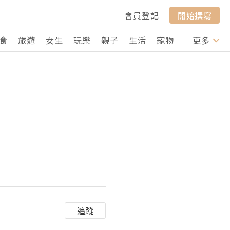
會員登記
開始撰寫
食
旅遊
女生
玩樂
親子
生活
寵物
行山
更多
打卡
追蹤