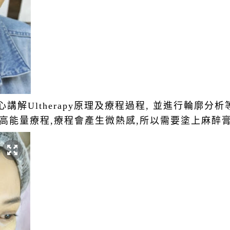
解Ultherapy原理及療程過程, 並進行輪廓分析
apy屬高能量療程,療程會產生微熱感,所以需要塗上麻醉