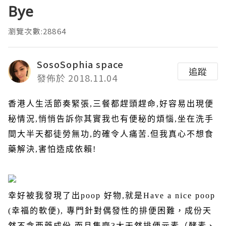
Bye
瀏覽次數:28864
SosoSophia space
追蹤
發佈於 2018.11.04
香港人生活節奏緊張
,
三餐都趕頭趕命
,
好容易出現便
秘情況
,
悄悄告訴你其實我也有便秘的煩惱
,
坐在洗手
間大半天都徒勞無功
,
的確令人痛苦
.
但我真心不想食
藥解決
,
害怕造成依賴
!
幸好被我發現了出
poop
好物
,
就是
Have a nice poop
(
幸福的軟便
),
專門針對偶發性的排便困難，成份天
然不含西藥成份
,
而且集齊
3
大天然排便元素（酵素、