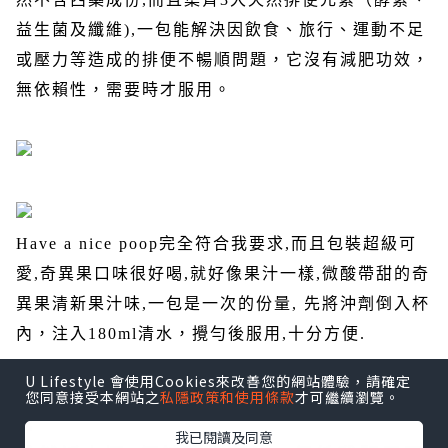
益生菌及纖維
),
一包能解決因飲食、旅行、運動不足
或壓力等造成的排便不暢順問題，它沒有減肥功效，
無依賴性，需要時才服用。
Have a nice poop
完全符合我要求
,
而且包裝超級可
愛
,
奇異果口味很好喝
,
就好像果汁一樣
,
微酸帶甜的奇
異果清新果汁味
,
一包是一次的份量
,
先將沖劑倒入杯
內，注入
180ml
清水，攪勻後服用
,
十分方便
.
U Lifestyle 會使用Cookies來改善您的網站體驗，請確定
您同意接受本網站之
私隱政策和使用條款
才可繼續瀏覽。
我已閱讀及同意