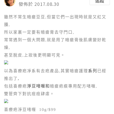
追蹤
發佈於 2017.08.30
雖然不常生暗瘡豆豆,但當它們一出現時就是又紅又
腫,
所以家裏一定要有暗瘡膏去守門口,
常常遇到一個大問題,就是用了暗瘡膏後肌膚變好乾
燥,
甚至脫皮,上妝後更明顯可見。
以為喜療疤凈系有去疤產品,其實暗瘡護理
系列
已經
推出了
,
包括喜療疤
淨豆啫喱和
暗瘡疤痕專用配方啫喱,
雙管齊下對抗痘痘肆虐
。
喜療疤淨豆啫喱 10g/$99