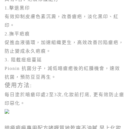
1.擊退黑印
有效抑制皮膚色素沉澱，改善瘡疤，淡化黑印、紅
印。
2.撫平疤痕
促進血液循環，加速組織更生，高效改善凹陷瘡疤，
防止變成永久疤痕。
3. 阻截痘痘蔓延
Pionin 抗菌分子，減低暗瘡癒後的紅腫機會，速效
抗菌，預防豆豆再生。
使用方法:
每日塗於暗瘡印處2至3次,化妝前打底, 更有效防止瘡
印惡化。
暗瘡疤痕專用配方啫喱質地乾爽不油膩,早上化妝