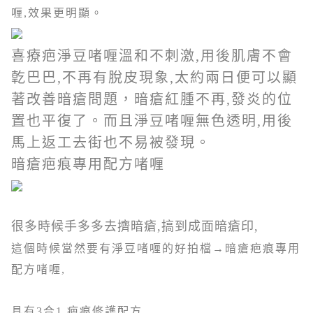
喱,效果更明顯。
喜療疤淨豆啫喱溫和不刺激,用後肌膚不會
亁巴巴,不再有脫皮現象
,太約
兩日便可以顯
著改善暗瘡問題，暗瘡紅腫不再,發炎的位
置也平復了。而且淨豆啫喱無色透明,用後
馬上返工去街也不易被發現。
暗瘡疤痕專用配方啫喱
很多時候手多多去擠暗瘡,搞到成面暗瘡印,
這個時候當然要有淨豆啫喱的好拍檔→暗瘡疤痕專用
配方啫喱,
具有3合1 疤痕修護配方