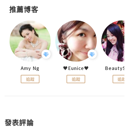
推薦博客
h 夏沫
Amy Ng
♥Eunice♥
追蹤
追蹤
追蹤
發表評論