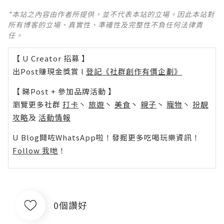
*本站之內容由作者所提供，並不代表本站的立場。因此本站對
所有博客的立場、真實性、準確性及完整性不負任何法律責
任。
【 U Creator 招募 】
出Post賺現金獎賞 l
登記《社群創作有價企劃》
【 睇Post + 參加品牌活動 】
瀏覽更多社群
打卡
丶
旅遊
丶
美食
丶
親子
丶
寵物
丶
扮靚
攻略
及
活動情報
U Blog開咗WhatsApp啦！發掘更多吃喝玩樂資訊！
Follow 我哋
！
0個讚好