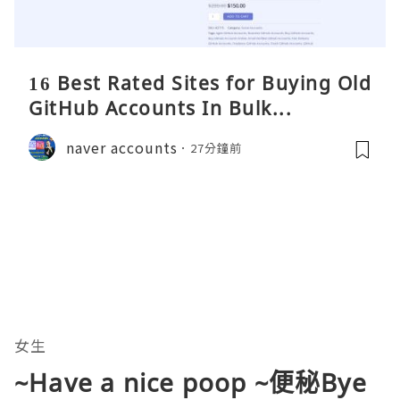
16 Best Rated Sites for Buying Old
GitHub Accounts In Bulk...
naver accounts
27分鐘前
女生
~Have a nice poop ~便秘Bye