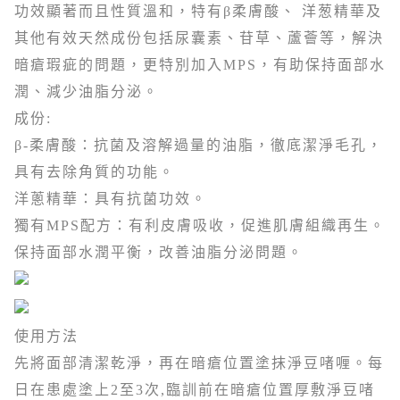
功效顯著而且性質溫和，特有β柔膚酸、 洋葱精華及
其他有效天然成份包括尿囊素、苷草、蘆薈等，解決
暗瘡瑕疵的問題，更特別加入MPS，有助保持面部水
潤、減少油脂分泌。
成份:
β-柔膚酸：抗菌及溶解過量的油脂，徹底潔淨毛孔，
具有去除角質的功能。
洋蔥精華：具有抗菌功效。
獨有MPS配方：有利皮膚吸收，促進肌膚組織再生。
保持面部水潤平衡，改善油脂分泌問題。
使用方法
先將面部清潔乾淨，再在暗瘡位置塗抹淨豆啫喱。每
日在患處塗上2至3次,臨訓前在暗瘡位置厚敷淨豆啫