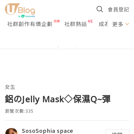
會員登記
社群創作有價企劃
社群熱話
成為U Creato
更多
女生
鋁のJelly Mask◇保濕Q~彈
瀏覽次數:335
SosoSophia space