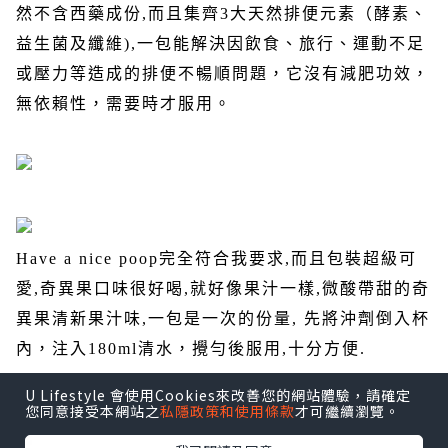
然不含西藥成份
,
而且集齊
3
大天然排便元素（酵素、
益生菌及纖維
),
一包能解決因飲食、旅行、運動不足
或壓力等造成的排便不暢順問題，它沒有減肥功效，
無依賴性，需要時才服用。
Have a nice poop
完全符合我要求
,
而且包裝超級可
愛
,
奇異果口味很好喝
,
就好像果汁一樣
,
微酸帶甜的奇
異果清新果汁味
,
一包是一次的份量
,
先將沖劑倒入杯
內，注入
180ml
清水，攪勻後服用
,
十分方便
.
U Lifestyle 會使用Cookies來改善您的網站體驗，請確定
您同意接受本網站之
私隱政策和使用條款
才可繼續瀏覽。