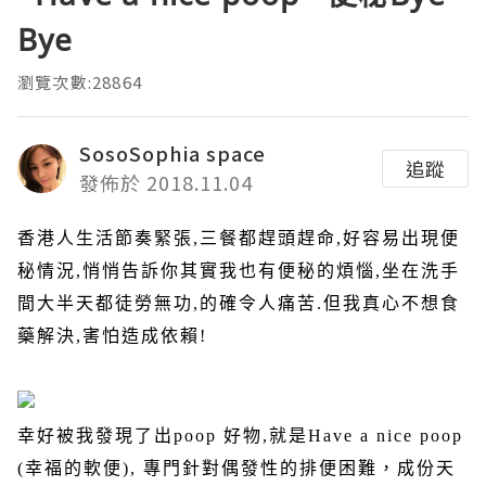
Bye
瀏覽次數:28864
SosoSophia space
追蹤
發佈於 2018.11.04
香港人生活節奏緊張
,
三餐都趕頭趕命
,
好容易出現便
秘情況
,
悄悄告訴你其實我也有便秘的煩惱
,
坐在洗手
間大半天都徒勞無功
,
的確令人痛苦
.
但我真心不想食
藥解決
,
害怕造成依賴
!
幸好被我發現了出
poop
好物
,
就是
Have a nice poop
(
幸福的軟便
),
專門針對偶發性的排便困難，成份天