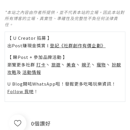
*本站之內容由作者所提供，並不代表本站的立場。因此本站對
所有博客的立場、真實性、準確性及完整性不負任何法律責
任。
【 U Creator 招募 】
出Post賺現金獎賞 l
登記《社群創作有價企劃》
【 睇Post + 參加品牌活動 】
瀏覽更多社群
打卡
丶
旅遊
丶
美食
丶
親子
丶
寵物
丶
扮靚
攻略
及
活動情報
U Blog開咗WhatsApp啦！發掘更多吃喝玩樂資訊！
Follow 我哋
！
0個讚好