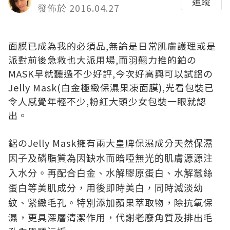
追蹤
發佈於 2016.04.27
面膜已成為我的必須品,無論是日常肌膚護理或是
派對前後急救也大派用場,而羽翹力推的鉑の
MASK早就聽過不少好評,今次好高興可以試鋁の
Jelly Mask(白金極緻保濕果凍面膜),光看包裝已
令人感覺年輕不少,粉紅大頭少女包裝一眼就認
出。
鋁のJelly Mask擁有兩大皇牌保濕成分天然
保濕
因子及磷脂質為因缺水而暗啞無光的肌膚源源注
入水分。再配合白金、水解膠原蛋白、水解蠶絲
蛋白等美肌成分，用後即時美白，同時減淡幼
蘋果萃取物
，除抗氧保
紋、緊緻毛孔。特別添加
濕，更具深層清潔作用，代謝老廢角質及排出毛