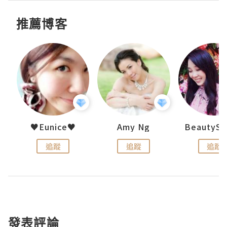
推薦博客
h 夏沫
♥Eunice♥
Amy Ng
追蹤
追蹤
追蹤
發表評論