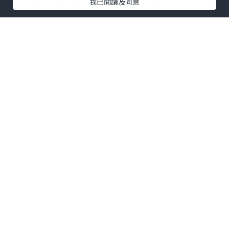
我已閱讀及同意
雖然話大概
8
個鐘頭先有效，但係我服用了
Have a nice poop
後
,
大約半小時後便開
始有反應
!!
可以輕易去到便便
,
而且過程舒服
,
但不
是肚瀉的情況
,
以前上洗手間起碼要
20
分鐘
,
有了
Have
a nice poo
後
, poop poop
變得好聽話
,5
分鐘內就乖乖
出來了
,
成個人舒服曬
~
Have a nice poop
不但有效
解決便秘問題
,
而且味道好喝
,
最重要是不含西藥成份
,
不造成依賴
,
細細包帶出街都好方便
~
終於感受到甚麼
是
Have a nice poop,have a nice day!^^
屈臣氏獨家發售