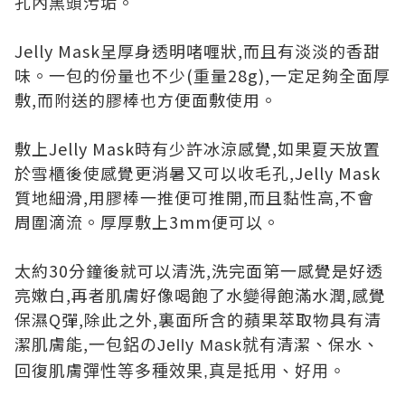
孔內黑頭污垢。
Jelly Mask呈厚身透明啫喱狀,而且有淡淡的香甜
味。一包的份量也不少(重量28g),一定足夠全面厚
敷,而附送的膠棒也方便面敷使用。
敷上Jelly Mask時有少許冰涼感覺,如果夏天放置
於雪櫃後使感覺更消暑又可以收毛孔,Jelly Mask
質地細滑,用膠棒一推便可推開,而且黏性高,不會
周圍滴流。厚厚敷上3mm便可以。
太約30分鐘後就可以清洗,洗完面第一感覺是好透
亮嫩白,再者肌膚好像喝飽了水變得飽滿水潤,感覺
保濕Q彈,除此之外,裏面所含的蘋果萃取物具有清
潔肌膚能,一包
清潔、保水、
鋁のJelly Mask就有
回復肌膚
彈性等多種效果,真是抵用、好用。