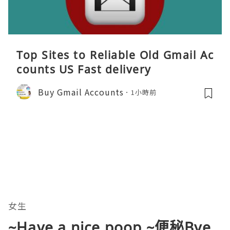
Top Sites to Reliable Old Gmail Ac
counts US Fast delivery
Buy Gmail Accounts
1小時前
女生
~Have a nice poop ~便秘Bye