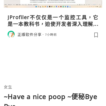
JProfiler不仅仅是一个监控工具，它
是一本教科书，迫使开发者深入理解JV
M的内存模型、垃圾回收机制和并发原
正版软件分享
7小時前
理。通过直观的可视化数据，它将抽象
的性能问题具象化为代码行号。对于一
名追求卓越的Java
女生
~Have a nice poop ~便秘Bye