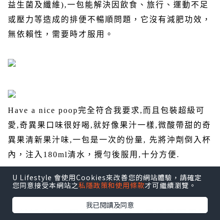
益生菌及纖維
),
一包能解決因飲食、旅行、運動不足
或壓力等造成的排便不暢順問題，它沒有減肥功效，
無依賴性，需要時才服用。
Have a nice poop
完全符合我要求
,
而且包裝超級可
愛
,
奇異果口味很好喝
,
就好像果汁一樣
,
微酸帶甜的奇
異果清新果汁味
,
一包是一次的份量
,
先將沖劑倒入杯
內，注入
180ml
清水，攪勻後服用
,
十分方便
.
U Lifestyle 會使用Cookies來改善您的網站體驗，請確定
您同意接受本網站之
私隱政策和使用條款
才可繼續瀏覽。
我已閱讀及同意
雖然話大概
8
個鐘頭先有效，但係我服用了