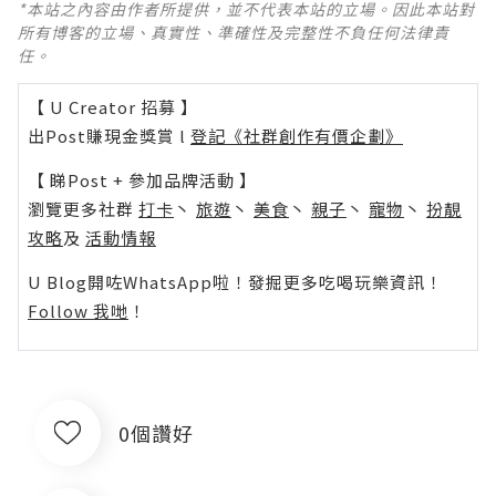
*本站之內容由作者所提供，並不代表本站的立場。因此本站對
所有博客的立場、真實性、準確性及完整性不負任何法律責
任。
【 U Creator 招募 】
出Post賺現金獎賞 l
登記《社群創作有價企劃》
【 睇Post + 參加品牌活動 】
瀏覽更多社群
打卡
丶
旅遊
丶
美食
丶
親子
丶
寵物
丶
扮靚
攻略
及
活動情報
U Blog開咗WhatsApp啦！發掘更多吃喝玩樂資訊！
Follow 我哋
！
0個讚好