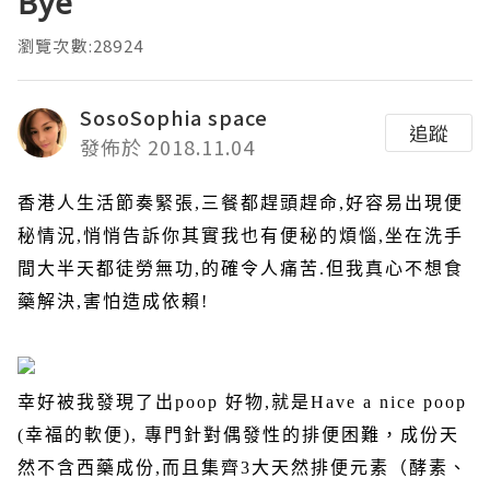
Bye
瀏覽次數:28924
SosoSophia space
追蹤
發佈於 2018.11.04
香港人生活節奏緊張
,
三餐都趕頭趕命
,
好容易出現便
秘情況
,
悄悄告訴你其實我也有便秘的煩惱
,
坐在洗手
間大半天都徒勞無功
,
的確令人痛苦
.
但我真心不想食
藥解決
,
害怕造成依賴
!
幸好被我發現了出
poop
好物
,
就是
Have a nice poop
(
幸福的軟便
),
專門針對偶發性的排便困難，成份天
然不含西藥成份
,
而且集齊
3
大天然排便元素（酵素、