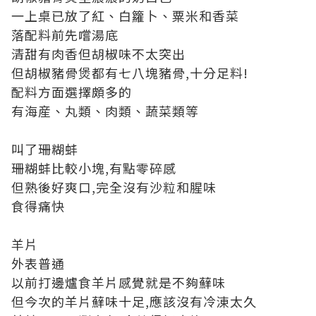
一上桌已放了紅、白籮卜、粟米和香菜
落配料前先嚐湯底
清甜有肉香但胡椒味不太突出
但胡椒豬骨煲都有七八塊豬骨,十分足料!
配料方面選擇頗多的
有海産、丸類、肉類、蔬菜類等
叫了珊糊蚌
珊糊蚌比較小塊,有點零碎感
但熟後好爽口,完全沒有沙粒和腥味
食得痛快
羊片
外表普通
以前打邊爐食羊片感覺就是不夠蘚味
但今次的羊片蘚味十足,應該沒有冷涷太久