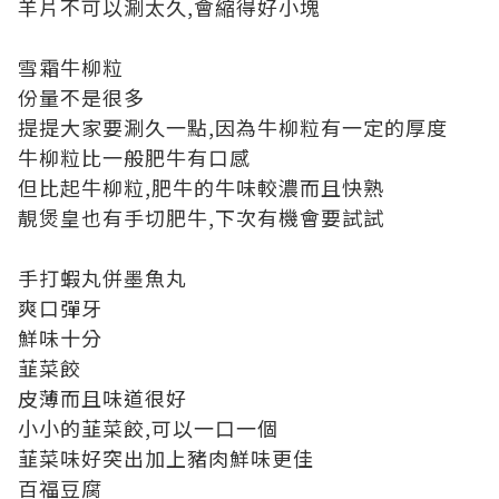
羊片不可以涮太久,會縮得好小塊
雪霜牛柳粒
份量不是很多
提提大家要涮久一點,因為牛柳粒有一定的厚度
牛柳粒比一般肥牛有口感
但比起牛柳粒,肥牛的牛味較濃而且快熟
靚煲皇也有手切肥牛,下次有機會要試試
手打蝦丸併墨魚丸
爽口彈牙
鮮味十分
韮菜餃
皮薄而且味道很好
小小的韮菜餃,可以一口一個
韮菜味好突出加上豬肉鮮味更佳
百福豆腐