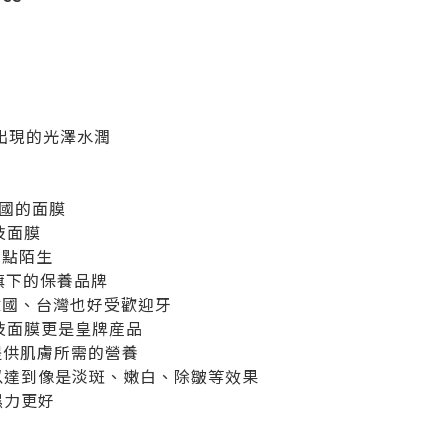
刻出現的光澤水潤
國的面膜
技面膜
有點陌生
G旗下的保養品牌
在韓國、台灣也好受歡迎牙
科技面膜更是皇牌産品
提供肌膚所需的營養
以達到像是淡斑、嫩白、除皺等效果
濕力更好