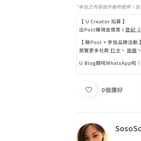
*本站之內容由作者所提供，
【 U Creator 招募 】
出Post賺現金獎賞 l
登記《
【 睇Post + 參加品牌活動 
瀏覽更多社群
打卡
丶
旅遊
U Blog開咗WhatsAp
0個讚好
SosoSo