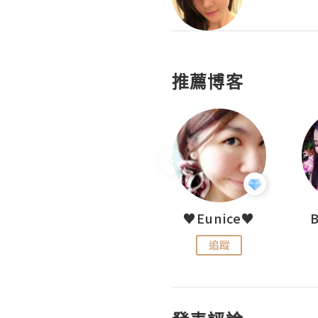
推薦博客
LoveCath 夏沫
♥Eunice♥
追蹤
追蹤