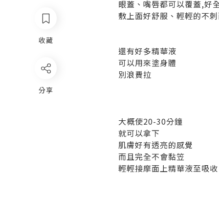
眼蓋、嘴唇都可以覆蓋,
好
敷上面好舒服、輕輕的不刺
收藏
還有好多精華液
可以用來塗身體
別浪費拉
分享
大概使20-30分鐘
就可以拿下
肌膚好有透亮的感覺
而且完全不會黏笠
輕輕接摩面上精華液至吸收