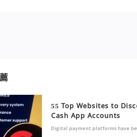
薦
55 Top Websites to Disc
Cash App Accounts
Digital payment platforms have b
of modern financial activities. Ca