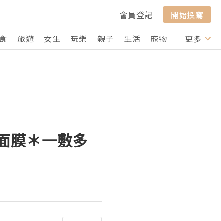
會員登記
開始撰寫
食
旅遊
女生
玩樂
親子
生活
寵物
行山
更多
打卡
牌面膜＊一敷多