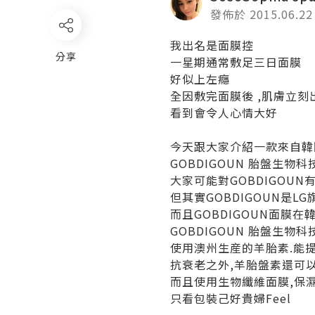
發佈於 2015.06.22
我出名是面膜控
分享
一星期通常敷足三日面膜
好似上左癮
全因敷完面膜後 ,肌膚立
看到會令人心情大好
今天跟大家介紹一款來自韓
GOBDIGOUN
胎盤生物科
大家可能對GOBDIGOUN
但其實GOBDIGOUN是L
而且GOBDIGOUN面膜
GOBDIGOUN 胎盤生物
使用澳州生産的羊胎素.能
抗衰老之外,羊胎盤素還可
而且使用生物纖維面膜,保
只看包裝己好貴婦Feel