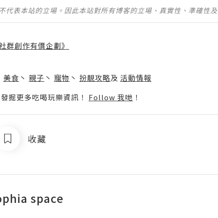
並不代表本站的立場。因此本站對所有博客的立場、真實性、準確性
社群創作有價企劃》
】
丶
美食
丶
親子
丶
寵物
丶
扮靚攻略
及
活動情報
p啦！發掘更多吃喝玩樂資訊！
Follow 我哋
！
收藏
phia space