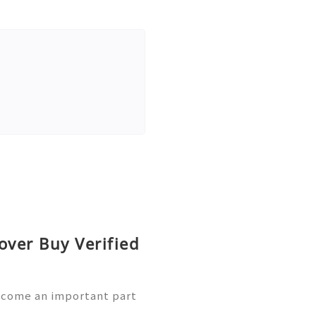
over Buy Verified
ecome an important part
sh App provides convenient