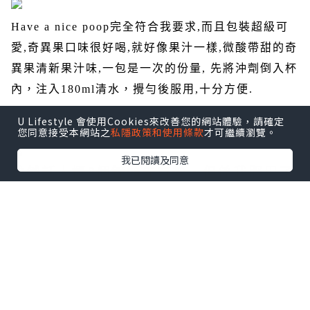
Have a nice poop
完全符合我要求
,
而且包裝超級可
愛
,
奇異果口味很好喝
,
就好像果汁一樣
,
微酸帶甜的奇
異果清新果汁味
,
一包是一次的份量
,
先將沖劑倒入杯
內，注入
180ml
清水，攪勻後服用
,
十分方便
.
U Lifestyle 會使用Cookies來改善您的網站體驗，請確定
您同意接受本網站之
私隱政策和使用條款
才可繼續瀏覽。
我已閱讀及同意
雖然話大概
8
個鐘頭先有效，但係我服用了
Have a nice poop
後
,
大約半小時後便開
始有反應
!!
可以輕易去到便便
,
而且過程舒服
,
但不
是肚瀉的情況
,
以前上洗手間起碼要
20
分鐘
,
有了
Have
a nice poo
後
, poop poop
變得好聽話
,5
分鐘內就乖乖
出來了
,
成個人舒服曬
~
Have a nice poop
不但有效
解決便秘問題
,
而且味道好喝
,
最重要是不含西藥成份
,