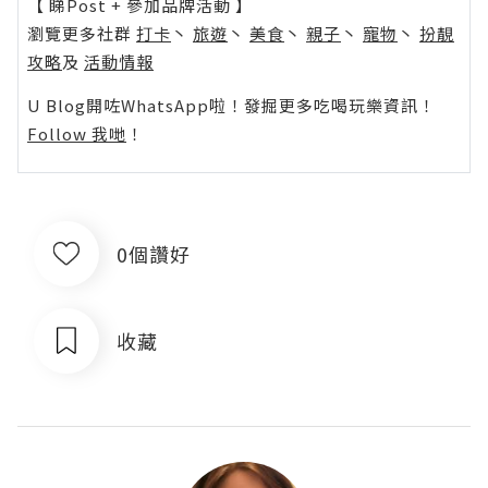
【 睇Post + 參加品牌活動 】
瀏覽更多社群
打卡
丶
旅遊
丶
美食
丶
親子
丶
寵物
丶
扮靚
攻略
及
活動情報
U Blog開咗WhatsApp啦！發掘更多吃喝玩樂資訊！
Follow 我哋
！
0個讚好
收藏