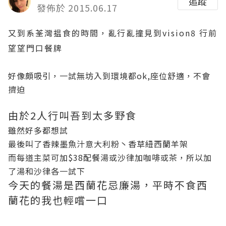
追蹤
發佈於 2015.06.17
又到系荃灣揾食的時間，亂行亂撞見到vision8 行前
望望門口餐牌
好像頗吸引，一試無坊入到環境都ok,座位舒適，不會
擠迫
由於2人行叫吾到太多野食
雖然好多都想試
最後叫了香辣墨魚汁意大利粉丶香草紐西蘭羊架
而每道主菜可加$38配餐湯或沙律加咖啡或茶，所以加
了湯和沙律各一試下
今天的餐湯是西蘭花忌廉湯，平時不食西
蘭花的我也輕嚐一口