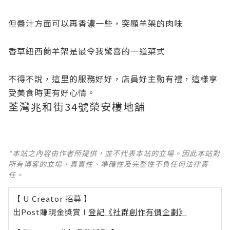
但醬汁方面可以再香濃一些，突顯羊架的肉味
香草紐西蘭羊架是最令我驚喜的一道菜式
不得不說，這里的服務好好，店員好主動有禮，這樣享
受美食時更有好心情。
兆和街34號榮安樓地舖
荃灣
*本站之內容由作者所提供，並不代表本站的立場。因此本站對
所有博客的立場、真實性、準確性及完整性不負任何法律責
任。
【 U Creator 招募 】
出Post賺現金獎賞 l
登記《社群創作有價企劃》