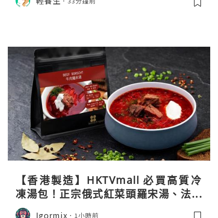
輕養生
33分鐘前
【香港製造】HKTVmall 必買高質冷
凍湯包！正宗俄式紅菜頭羅宋湯、法式
龍蝦濃湯與生酮膠原蛋白骨頭湯全攻略
Igormix
1小時前