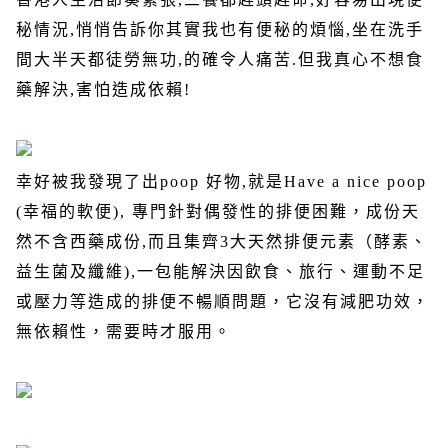
秘情況
,
悄悄告訴你其實我也有便秘的煩惱
,
坐在洗手
間大半天都徒勞無功
,
的確令人痛苦
.
但我真心不想食
藥解決
,
害怕造成依賴
!
幸好被我發現了出
poop
好物
,
就是
Have a nice poop
(
幸福的軟便
),
專門針對偶發性的排便困難，成份天
然不含西藥成份
,
而且集齊
3
大天然排便元素（酵素、
益生菌及纖維
),
一包能解決因飲食、旅行、運動不足
或壓力等造成的排便不暢順問題，它沒有減肥功效，
無依賴性，需要時才服用。