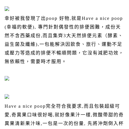
幸好被我發現了出
poop
好物
,
就是
Have a nice poop
(
幸福的軟便
),
專門針對偶發性的排便困難，成份天
然不含西藥成份
,
而且集齊
3
大天然排便元素（酵素、
益生菌及纖維
),
一包能解決因飲食、旅行、運動不足
或壓力等造成的排便不暢順問題，它沒有減肥功效，
無依賴性，需要時才服用。
Have a nice poop
完全符合我要求
,
而且包裝超級可
愛
,
奇異果口味很好喝
,
就好像果汁一樣
,
微酸帶甜的奇
異果清新果汁味
,
一包是一次的份量
,
先將沖劑倒入杯