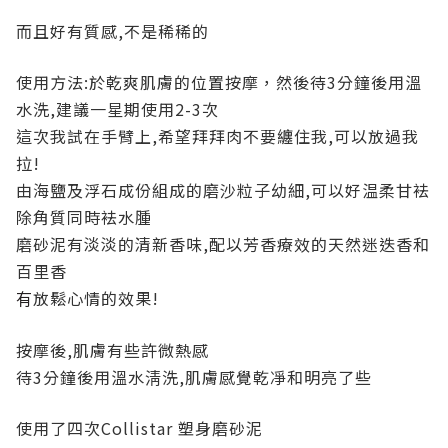
而且好有質感,不是稀稀的
使用方法:於乾爽肌膚的位置按摩，然後待3分鐘後用溫
水洗,建議一星期使用2-3次
這次我試在手臂上,希望拜拜肉不要纏住我,可以放過我
拉!
由海鹽及浮石成份組成的磨沙粒子幼細,可以好温柔甘袪
除角質同時袪水腫
磨砂泥有淡淡的清新香味,配以芳香療效的天然迷迭香和
百里香
放鬆心情的效果!
有
按摩後,肌膚有些許微熱感
待3分鐘後用溫水淸洗,肌膚感覺乾凈和明亮了些
使用了四次Collistar 塑身磨砂泥