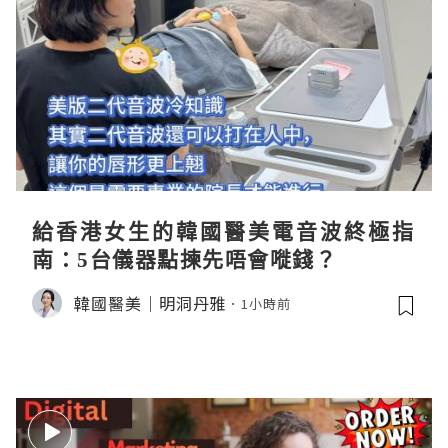
給香港女生的韓國醫美電音波終極指
南：5台儀器點揀先唔會嘥錢？
韓國醫美｜明洞丹雅
1小時前