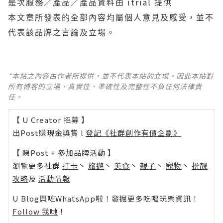
是次服務／產品／產品資料由 itrial
提供
本文章所發表的全部內容均屬個人意見及感受，並不
代表該品牌之言論及立場。
*本站之內容由作者所提供，並不代表本站的立場。因此本站對
所有博客的立場、真實性、準確性及完整性不負任何法律責
任。
【 U Creator 招募 】
出Post賺現金獎賞 l
登記《社群創作有價企劃》
【 睇Post + 參加品牌活動 】
瀏覽更多社群
打卡
丶
旅遊
丶
美食
丶
親子
丶
寵物
丶
扮靚
攻略
及
活動情報
U Blog開咗WhatsApp啦！發掘更多吃喝玩樂資訊！
Follow 我哋
！