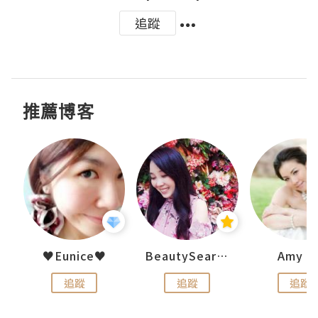
追蹤
推薦博客
h 夏沫
♥Eunice♥
BeautySearch
Amy N
追蹤
追蹤
追蹤