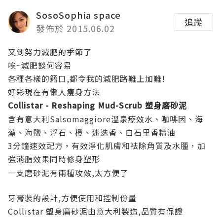
SosoSophia space
追蹤
發佈於 2015.06.02
又到努力減肥的季節了
唉~減肥談何容易
各種各樣的籍口,都令我的減肥路難上加難!
好彩現在有懶人痩身方法
Collistar - Reshaping Mud-Scrub
塑身磨砂泥
含有意大利Salsomaggiore溫泉療效水、咖啡因、海
藻、海鹽、浮石、橙、迷迭香、白石里香精油
3分鐘速效配方，有效淨化肌膚和袪除角質及水腫，加
強消脂效果同時修身
形
塑
一支磨砂泥有兩種攻效,太方便了
牙膏裝的設計,方便使用和控制份量
Collistar 塑身磨砂泥由意大利製造,品質有保證