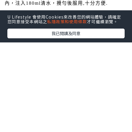
內，注入
180ml
清水，攪勻後服用
,
十分方便
.
U Lifestyle 會使用Cookies來改善您的網站體驗，請確定
您同意接受本網站之
私隱政策和使用條款
才可繼續瀏覽。
我已閱讀及同意
雖然話大概
8
個鐘頭先有效，但係我服用了
Have a nice poop
後
,
大約半小時後便開
始有反應
!!
可以輕易去到便便
,
而且過程舒服
,
但不
是肚瀉的情況
,
以前上洗手間起碼要
20
分鐘
,
有了
Have
a nice poo
後
, poop poop
變得好聽話
,5
分鐘內就乖乖
出來了
,
成個人舒服曬
~
Have a nice poop
不但有效
解決便秘問題
,
而且味道好喝
,
最重要是不含西藥成份
,
不造成依賴
,
細細包帶出街都好方便
~
終於感受到甚麼
是
Have a nice poop,have a nice day!^^