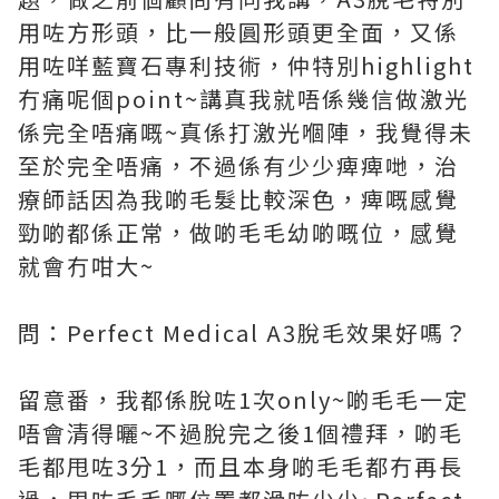
用咗方形頭，比一般圓形頭更全面，又係
用咗咩藍寶石專利技術，仲特別highlight
冇痛呢個point~講真我就唔係幾信做激光
係完全唔痛嘅~真係打激光嗰陣，我覺得未
至於完全唔痛，不過係有少少痺痺哋，治
療師話因為我啲毛髮比較深色，痺嘅感覺
勁啲都係正常，做啲毛毛幼啲嘅位，感覺
就會冇咁大~
問：Perfect Medical A3脫毛效果好嗎？
留意番，我都係脫咗1次only~啲毛毛一定
唔會清得曬~不過脫完之後1個禮拜，啲毛
毛都甩咗3分1，而且本身啲毛毛都冇再長