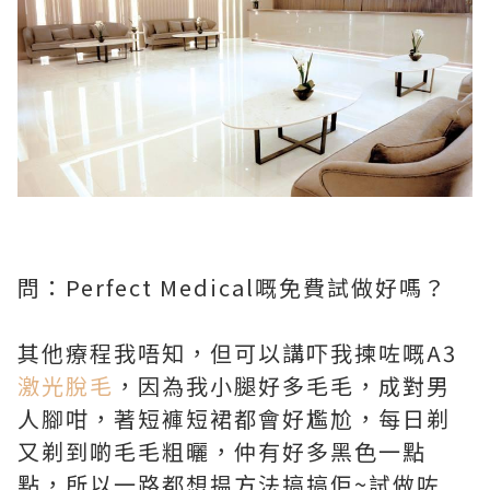
問：Perfect Medical嘅免費試做好嗎？
其他療程我唔知，但可以講吓我揀咗嘅A3
激光脫毛
，因為我小腿好多毛毛，成對男
人腳咁，著短褲短裙都會好尷尬，每日剃
又剃到啲毛毛粗曬，仲有好多黑色一點
點，所以一路都想揾方法搞搞佢~試做咗