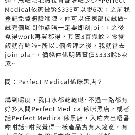
過，甩咗毛毛嘅位置都滑咗少少~Perfect
Medical依家做緊$333可以脫6次，之前我
登記免費體驗嗰陣，仲可以任揀部位試做~
試完個顧問仲話唔一定要即刻join，之後
覺得work再買都得，其實3百幾蚊，食餐
飯就冇咗啦~所以1個禮拜之後，我就番去
join plan，價錢仲係明碼實價$333脫6次
添~
問：Perfect Medical係咪黑店？
講到呢度，我口水都乾乾哋~不過一路都有
好多人問Perfect Medical係咪黑店，或者
話Perfect Medical係黑店，入咗去出唔番
嚟咁話~咁我覺得一樣產品實有人鐘意，有