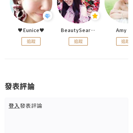
h 夏沫
♥Eunice♥
BeautySearch
Amy N
追蹤
追蹤
追蹤
發表評論
登入
發表評論