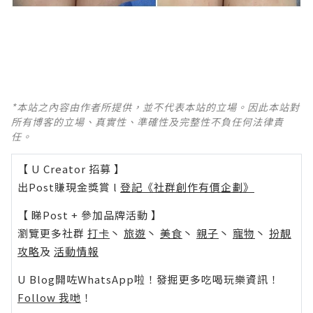
*本站之內容由作者所提供，並不代表本站的立場。因此本站對
所有博客的立場、真實性、準確性及完整性不負任何法律責
任。
【 U Creator 招募 】
出Post賺現金獎賞 l
登記《社群創作有價企劃》
【 睇Post + 參加品牌活動 】
瀏覽更多社群
打卡
丶
旅遊
丶
美食
丶
親子
丶
寵物
丶
扮靚
攻略
及
活動情報
U Blog開咗WhatsApp啦！發掘更多吃喝玩樂資訊！
Follow 我哋
！