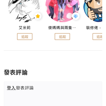
點滴
艾米莉
儍媽媽與兩隻小魔怪之家
追蹤
追蹤
追蹤
發表評論
登入
發表評論