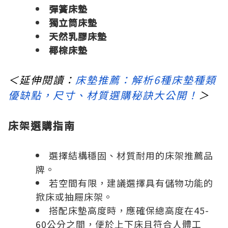
彈簧床墊
獨立筒床墊
天然乳膠床墊
椰棕床墊
＜延伸閱讀：
床墊推薦：解析6種床墊種類
優缺點，尺寸、材質選購秘訣大公開！
＞
床架選購指南
選擇結構穩固、材質耐用的床架推薦品
牌。
若空間有限，建議選擇具有儲物功能的
掀床或抽屜床架。
搭配床墊高度時，應確保總高度在45-
60公分之間，便於上下床且符合人體工