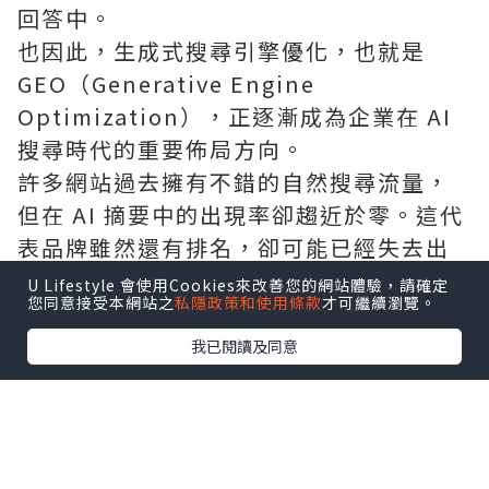
回答中。
也因此，生成式搜尋引擎優化，也就是
GEO（Generative Engine
Optimization），正逐漸成為企業在 AI
搜尋時代的重要佈局方向。
許多網站過去擁有不錯的自然搜尋流量，
但在 AI 摘要中的出現率卻趨近於零。這代
表品牌雖然還有排名，卻可能已經失去出
現在使用者決策最前端的機會。
U Lifestyle 會使用Cookies來改善您的網站體驗，請確定
您同意接受本網站之
私隱政策和使用條款
才可繼續瀏覽。
對企業來說，選擇一家具備 SEO 基礎、AI
搜尋理解能力、內容策略與商業成果導向
我已閱讀及同意
的 GEO 公司，將成為未來突破成長瓶頸的
重要關鍵。
什麼是 GEO？為什麼企業不