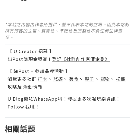
*本站之內容由作者所提供，並不代表本站的立場。因此本站對
所有博客的立場、真實性、準確性及完整性不負任何法律責
任。
【 U Creator 招募 】
出Post賺現金獎賞 l
登記《社群創作有價企劃》
【 睇Post + 參加品牌活動 】
瀏覽更多社群
打卡
丶
旅遊
丶
美食
丶
親子
丶
寵物
丶
扮靚
攻略
及
活動情報
U Blog開咗WhatsApp啦！發掘更多吃喝玩樂資訊！
Follow 我哋
！
相關話題