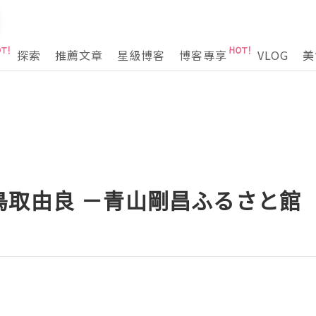
探索
推薦文章
星級博客
博客專享
VLOG
美
鳥取由良 －青山剛昌ふるさと館