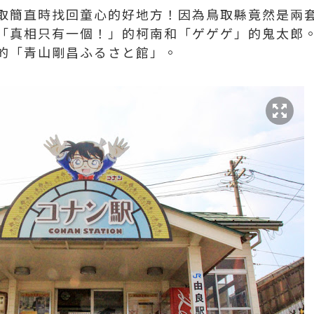
取簡直時找回童心的好地方！因為鳥取縣竟然是兩
「真相只有一個！」的柯南和「ゲゲゲ」的鬼太郎
的「青山剛昌ふるさと館」。