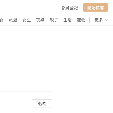
會員登記
開始撰寫
食
旅遊
女生
玩樂
親子
生活
寵物
行山
更多
打卡
追蹤