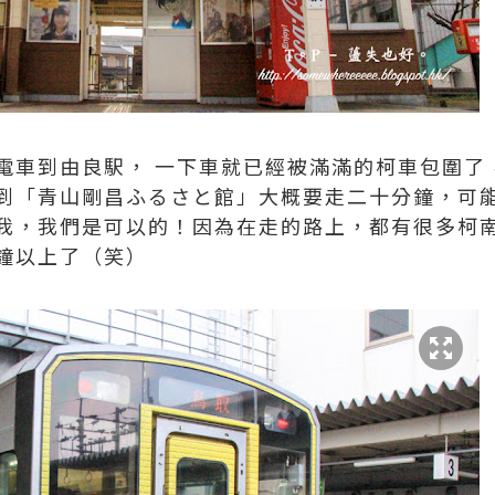
電車到由良駅， 一下車就已經被滿滿的柯車包圍了
到「青山剛昌ふるさと館」大概要走二十分鐘，可
我，我們是可以的！因為在走的路上，都有很多柯
鐘以上了（笑）