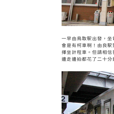
一早由鳥取駅出發，坐
會是有柯車啊！由良駅
擇坐計程車。但請相信
邊走邊拍都花了二十分